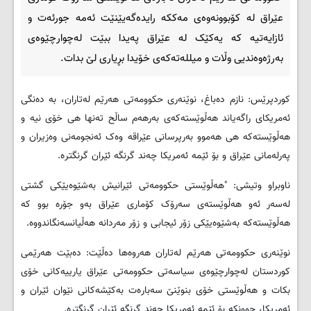
عێراق لە كۆبوونەوەی مەككە رایدەگەیێنێت ئه‌مه‌ جورئه‌ت و
ئازایه‌تیه‌ كه‌ یه‌كێک له‌ عێراق په‌یدا ببێت له‌چوارچێوه‌ی
به‌رژه‌وه‌ندیی وڵات و میلله‌ته‌كه‌ی خۆیدا بڕیاری لێ بدات.
کوردپرێس: نازم دەباغ، نوێنەری حكوومەتی هەرێم لەتاران، بە دەنگی
ئەمریكای راگەیاند هەڵوێستەكەی بەرهەم ساڵح تەنها هی خۆی نیە ‌و
هەڵوێستەكە هی هەموو بەرپرسانی عێراقە وەک ئەنجومەنی وەزیران ‌و
پەرلەمانی عێراق و بۆ ئێمە ئەمریکا چەند گرنگه‌ ئێران گرنگترە.
ناوبراو وتیشی: "هه‌ڵوێستی حكوومه‌تی ئێرانیش به‌شێوه‌یێكی گشتی
له‌سه‌ر ئه‌و هه‌ڵوێسته‌ی سه‌رۆک كۆماری عێراق به‌و جۆره‌ بوو كه‌
هه‌ڵوێسته‌كه‌ به‌شێوه‌یێكی زۆر ئیجابی و‌ زۆر مه‌ردانه‌ هه‌ڵیانسه‌نگاندووه.
نوێنەری حكوومەتی هەرێم لەتاران هەروەها دەڵێت: دەبێت هەرێمی
كوردستان لەچوارچێوەی سیاسەتی حكوومەتی عێراق یارییەكانی خۆی
بكات و هەڵوێستی خۆی بنوێنێ سەبارەت بەكێشەكانی نێوان ئێران و
ئەمریكا، چوونكە بۆ ئێمە ئەمریكا چەند گرنگە ئێران گرنگترە.