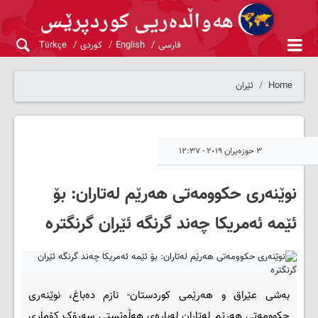
فارسی
English
کوردی
Türkçe
Home
ئێران
٣ حوزەیران ٢٠١٩ - ١٢:٣٧
نوێنەری حكوومەتی هەرێم لەتاران: بۆ
ئێمە ئەمریکا چەند گرنگه‌ ئێران گرنگترە
بەشی عێراق و هەرێمی کوردستان- نازم دەباغ، نوێنەری
حكوومەتی هەرێم لەتاران لەبارەی هەڵوێستی سەرۆک كۆماری