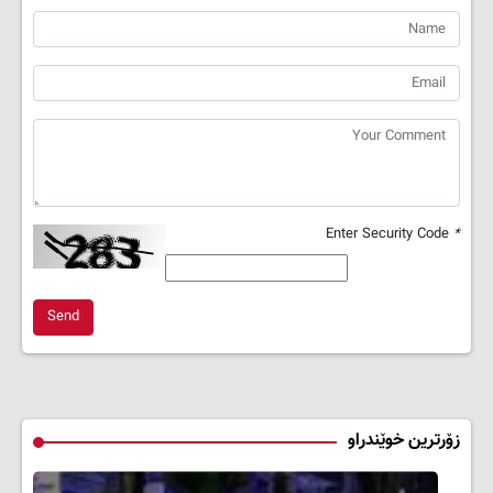
Enter Security Code
*
Send
زۆرترین خوێندراو