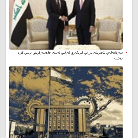
سه‌ردانه‌کەی نێچیرڤان بارزانی كاریگه‌ری ئه‌رێنی له‌سه‌ر چاره‌سه‌ركردنی پرسی كورد
ده‌بێت