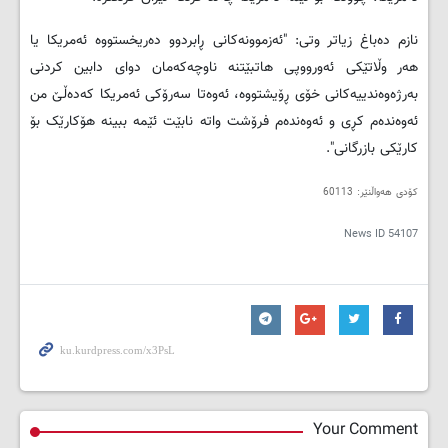
نازم دەباغ زیاتر وتی: "ئەزموونەكانی ڕابردوو دەریخستووە ئەمریكا یا
هەر وڵاتێكی ئەورووپی هاتبێتنە ناوچەكەمان دوای دابین كردنی
بەرژەوەندییەكانی خۆی ڕۆیشتووە، ئەوەتا سەرۆكی ئەمریكا كەدەڵێ من
ئەوەندەم كڕی و ئەوەندەم فرۆشت واتە نابێت ئێمە ببینە هۆكارێک بۆ
كارێكی بازرگانی".
کۆدی هەواڵنێر: 60113
News ID
54107
Your Comment