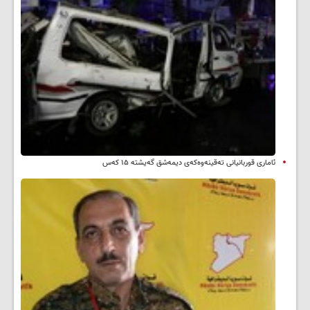
ئاماری قوربانیانی تەقینەوەکەی دیمەشق گەیشتە ۱۵ کەس