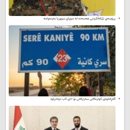
پرۆسەی تێکەڵکردنی هەسەدە لە سوپای سووریا بەردەوامە
گەڕانەوەی ئاوارەکانی سەرێکانی بۆ ۱۰ی ئاب دواخراوە