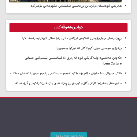
هەرێمی کوردستان درێژترین بن‌بەستی پێکهێنانی حکوومەتی تۆمار کرد
دوایین‌هەواڵەکان
پڕۆژەیاسای چوارچێوەیی لەلایەن لیژنەی دادی پەرلەمانی تورکیاوە پەسند کرا
ڕێدۆزی سیاسیی نوێی کوردەکان لە تورکیا و سووریا
«ئەوین عەباسی» وێنەگرێکی کورد لە ڕیزی ٤١ فینالیستی پێشبڕکێی جیهانی
LensCulture
بانکی جیهانی ١٠٠ ملیۆن دۆلار بۆ نوێکردنەوەی سیستەمی پارەی سووریا تەرخان دەکات
حکوومەتی هەرێم: ناردنی گازی کۆرمۆر بێ ڕەزامەندیی ئێمە پێشێلکردنی گرێبەستە
Desktop version