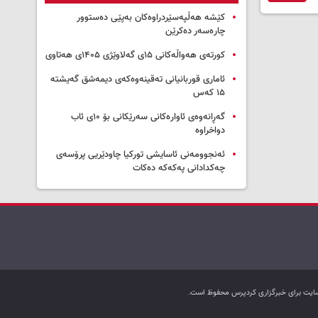
کێشە هەڵپەسێردراوەکان بەپێی دەستوور
چارەسەر دەکرێن
کورتەی هەواڵەکانی ۱۵ی گەلاوێژی ۱۴۰۵ی هەتاوی
ئاماری قوربانیانی تەقینەوەکەی دیمەشق گەیشتە
۱۵ کەس
گەڕانەوەی ئاوارەکانی سەرێکانی بۆ ۱۰ی ئاب
دواخراوە
ئەنجوومەنی ئاسایشی تورکیا چاودێریی پرۆسەی
چەکدادانی پەکەکە دەکات
ب سایت برای خبرگزاری کردپرس محفوظ است.