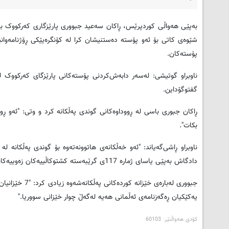
شێوه‌ی کاتی بۆ ئه‌و پۆسته‌ ده‌ستنیشان کرا له‌ کۆنگره‌یێکی ڕۆژنامه‌وانید
پۆسته‌کان.
ناوبراو گوتیشی: له‌سه‌ر دابه‌ش‌کردنی پۆسته‌کانی پارێزگای که‌رکووک له‌گ
گفتوگۆداین.
ڕاکان جبورى باسى له‌ ڕووداوه‌کانى گوندى په‌ڵکانه‌ کرد و وتى: "ئه‌و ڕوو
بکات".
دادگاش به‌پێى یاساى ژماره‌ 117ى گرێبه‌سته‌ کشتوکاڵییه‌کان زه‌وییه‌کانى بۆ گێڕاونه‌ته‌وه.‌"
جبوورى له‌باره
یه‌کێکیان ڕه‌گه‌زنامه‌ى ئه‌ڵمانى هه‌یه‌ له‌گه‌ڵ چوار خێزانى سووریا."
کۆدی هه‌واڵنێر: 60103