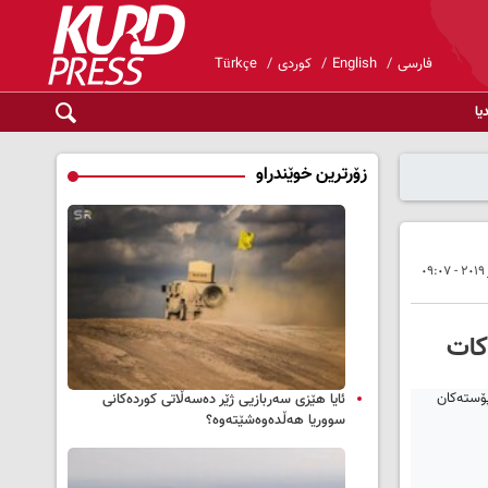
فارسی
English
کوردی
Türkçe
یا
زۆرترین خوێندراو
‌کات
ئایا هێزی سەربازیی ژێر دەسەڵاتی کوردەکانی
سووریا هەڵدەوەشێتەوە؟