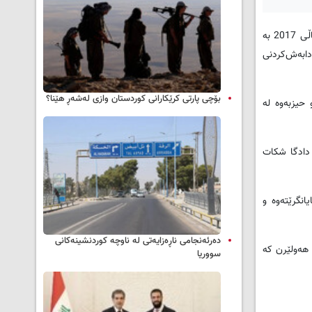
به‌پێی هه‌واڵی کوردپرێس، ڕاکان سه‌عید جبووری پارێزگاری که‌رکووک به‌وه‌کاله‌ت که‌ پاش وه‌لاوه‌نانی نه‌جمه‌ددین که‌ریم پارێزگاری کوردی پێشوو و له‌ ساڵی 2017 به‌
دابه‌ش‌کردنی
بۆچی پارتی کرێکارانی کوردستان وازی لەشەڕ هێنا؟
یزبه‌وه‌ له‌
‌ دادگا شکات
ه‌و خه‌ڵکانه‌ى هاتوونه‌ته‌وه‌ بۆ گوندى په‌ڵکانه‌ له‌ عه‌شیره‌تى شه‌ممه‌رن و له‌ بنه‌ڕه‌تدا خه‌ڵکى دوبز و سه‌رگه‌ڕانن و مادده‌ى 140 نایانگرێته‌وه‌ و
دەرئەنجامی ناڕەزایەتی لە ناوچە کوردنشینەکانی
 خه‌ڵکى هه‌ولێرن که‌
سووریا