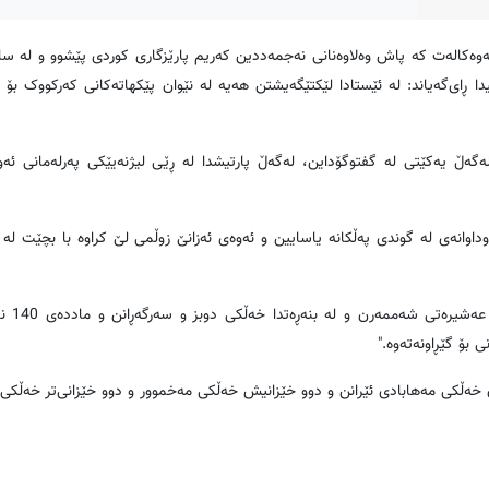
ا ڕای‌گه‌یاند: له‌ ئێستادا لێکتێگه‌یشتن هه‌یه‌ له‌ نێوان پێکهاته‌کانی که‌رکووک بۆ 
ه‌ڵ یه‌کێتى له‌ گفتوگۆداین، له‌گه‌ڵ پارتیشدا له ‌ڕێى لیژنه‌یێکى په‌رله‌مانى ئه‌و ح
داوانه‌ى له‌ گوندى په‌ڵکانه‌ یاسایین و ئه‌وه‌ى ئه‌زانێ زوڵمى لێ کراوه‌ با بچێت له
ناوبراو ڕاشی‌گه‌یاند: "ئ
‌ى خێزانه‌ کورده‌کانى په‌ڵکانه‌شه‌وه‌ زیادی کرد: "7 خێزانیان خه‌ڵکى مه‌هابادى ئێرانن و دوو خێزانیش خه‌ڵکى مه‌خموور و دوو خێزانى‌تر