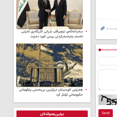
سه‌ردانه‌کەی نێچیرڤان بارزانی كاریگه‌ری ئه‌رێنی
له‌سه‌ر چاره‌سه‌ركردنی پرسی كورد ده‌بێت
هەرێمی کوردستان درێژترین بن‌بەستی پێکهێنانی
حکوومەتی تۆمار کرد
Send
دوایین‌هەواڵەکان