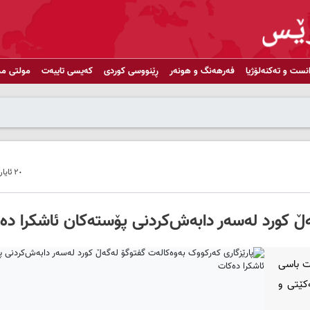
انست و تەکنەلۆژیا
فەرهەنگ و هونەر
ڕێنووسی کوردی
کەیسی تایبەت
مولتی مد
٢٠ ئایار ٢٠١٩ - ٠٩:٠٧
ه‌ڵ کورد له‌سه‌ر دابه‌ش‌کردنی پۆسته‌کان ئاشکرا ده
‌ت باسی
‌کێتی و