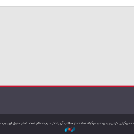
به «خبرگزاری کردپرس» بوده و هرگونه استفاده از مطالب آن با ذکر منبع بلامانع است. تمام حقوق این و