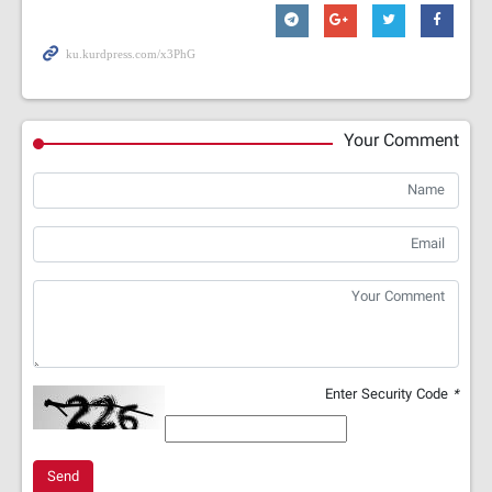
Your Comment
Enter Security Code
*
Send