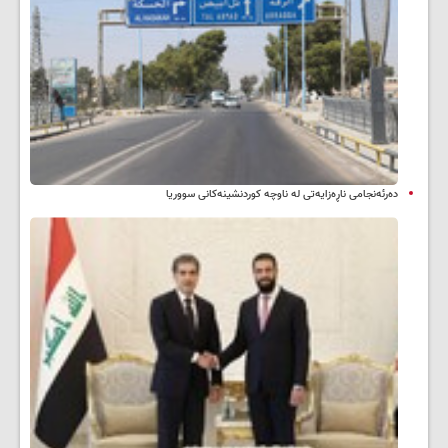
دەرئەنجامی ناڕەزایەتی لە ناوچە کوردنشینەکانی سووریا