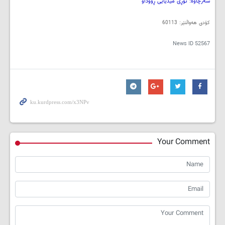
سەرچاوە: تۆڕی میدیایی ڕووداو
کۆدی هەواڵنێر: 60113
News ID
52567
Your Comment