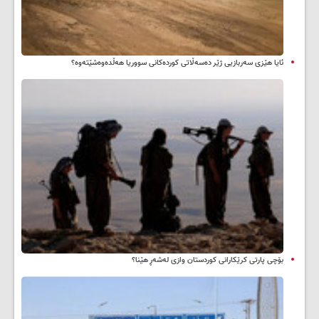
ئایا هێزی سەربازیی ژێر دەسەڵاتی کوردەکانی سووریا هەڵدەوەشێتەوە؟
بۆچی پارتی کرێکارانی کوردستان وازی لەشەڕ هێنا؟