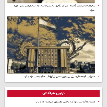
سه‌ردانه‌کەی نێچیرڤان بارزانی كاریگه‌ری ئه‌رێنی له‌سه‌ر چاره‌سه‌ركردنی پرسی كورد
ده‌بێت
هەرێمی کوردستان درێژترین بن‌بەستی پێکهێنانی حکوومەتی تۆمار کرد
دوایین‌هەواڵەکان
کێشە هەڵپەسێردراوەکان بەپێی دەستوور چارەسەر دەکرێن