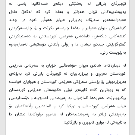
نێچیرڤان بارزانی له‌ به‌شێكی دیكه‌ی قسه‌كانیدا باسی له‌
په‌یوه‌ندییه‌كانی نێوان هه‌ولێر و به‌غدا كرد كه‌ لەگەڵ عادل
عه‌بدولمه‌هدی سه‌رۆك وه‌زیرانی عێراق هه‌وڵی ئه‌وه‌ درا چه‌ند
كێشه‌یێكی نێوان هه‌ولێر و به‌غدا چاره‌سه‌ر بكرێت و بۆ چاره‌سه‌ركردنی
كێشه‌كانی دیكه‌ش، ئاماده‌یی هه‌رێمی كوردستانی بۆ ده‌ستپێكردنی
گفتوگۆیێکی جیددی نیشان دا و رۆڵی وڵاتانی دۆستیشی له‌مباره‌یه‌وه‌
به‌پێویست زانی.
له‌ دیدارەکەدا شاندی میوان خۆشحاڵیی خۆیان به‌ سه‌ردانی هه‌رێمی
كوردستان ده‌ربڕی و پیرۆزباییان له‌ نێچیرڤان بارزانی كرد به‌بۆنه‌ی
بەربژێربوونی بۆ پۆستی سه‌رۆكی هه‌رێمی كوردستان و هیوایان خواست
كه‌ به‌ زووترین كات كابینه‌ی نوێی حكوومه‌تی هه‌رێمی كوردستان
پێكبهێنرێت، هه‌روه‌ها ئاماژه‌یان به‌ په‌یوه‌ندیی له‌مێژینه‌ و دۆستایه‌تیی
نێوان هه‌رێمی كوردستان و توركیا كرد و ئاماده‌ییی وڵاته‌كه‌یان بۆ
په‌ره‌پێدانی زیاتر به‌ په‌یوه‌ندییه‌كان له‌ هه‌موو بواره‌كاندا نیشان دا
به‌تایبه‌تی له‌ بواری ئابووری و بازرگانیدا.