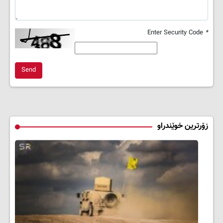
Enter Security Code
*
Send
زۆرترین خوێندراو