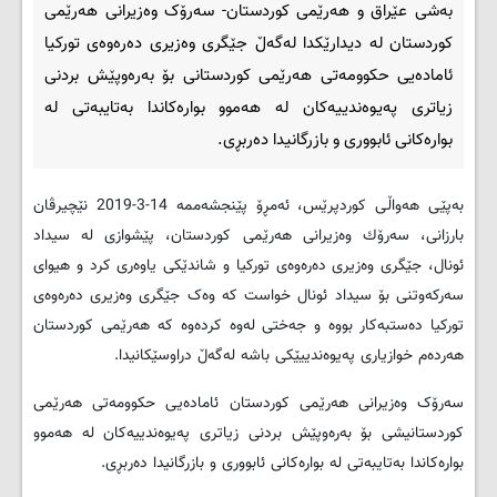
بەشی عێراق و هەرێمی کوردستان- سەرۆک وەزیرانی هەرێمی
کوردستان لە دیدارێکدا لەگەڵ جێگری وه‌زیری ده‌ره‌وه‌ی توركیا
ئاماده‌یی حكوومه‌تی هه‌رێمی كوردستانی بۆ به‌ره‌وپێش بردنی
زیاترى په‌یوه‌ندییه‌كان له‌ هه‌موو بواره‌كاندا به‌تایبه‌تی له‌
بواره‌كانی ئابووری و بازرگانیدا ده‌ربڕی.
بەپێی هەواڵی کوردپرێس، ئه‌مڕۆ پێنجشه‌ممه‌ 14-3-2019 نێچیرڤان
بارزانی، سه‌رۆك وه‌زیرانی هه‌رێمی كوردستان، پێشوازی له‌ سیداد
ئونال، جێگری وه‌زیری ده‌ره‌وه‌ی توركیا و شاندێكی یاوه‌ری كرد و هیوای
سه‌ركه‌وتنی بۆ سیداد ئونال خواست كه‌ وه‌ک جێگری وه‌زیری ده‌ره‌وه‌ی
توركیا ده‌ستبه‌كار بووه‌ و جه‌ختی له‌وه‌ كرده‌وه‌ كه‌ هه‌رێمی كوردستان
هه‌رده‌م خوازیاری په‌یوه‌ندییێكی باشه‌ له‌گه‌ڵ دراوسێكانیدا.
سەرۆک وەزیرانی هەرێمی کوردستان ئاماده‌یی حكوومه‌تی هه‌رێمی
كوردستانیشی بۆ به‌ره‌وپێش بردنی زیاترى په‌یوه‌ندییه‌كان له‌ هه‌موو
بواره‌كاندا به‌تایبه‌تی له‌ بواره‌كانی ئابووری و بازرگانیدا ده‌ربڕی.