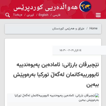
فارسی
English
کوردی
Türkçe
Home
عێراق و هەرێمی کوردستان
١٤ ئازار ٢٠١٩ - ١٥:٣٠
نێچیرڤان بارزانی: ئامادەین پەیوەندییە
ئابوورییەکانمان لەگەڵ تورکیا به‌ره‌وپێش
ببەین