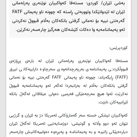
بەشی ئێران/ کوردی- مستەفا کەواکبیان نوێنەری پەرلەمانی
ئێران لە لێدوانێکدا وتوویەتی ڕاستە کە چوونە ناو پەیمانی FATF
گەرەنتی نییە بۆ نەمانی گرفتی بانکەکان بەڵام قبووڵ نەکردنی
ئەو پەیماننامەیە وا دەکات کێشەکان هەرگیز چارەسەر نەکرێن.
کوردپرێس:
مستەفا کەواکبیان نوێنەری پەرلەمانی ئێران لە بارەی پڕۆژەی
قبووڵکردنی پەیماننامەی بەرپەرچدانەوەی سەرچاوە داراییەکانی تیرۆر
(FATF) ڕایگەیاند: چوونە ناو پەیمانی FATF گەرەنتی نییە بۆ نەمانی
گرفتی بانکەکان بەڵام لە بەرانبەردا ئەگەر ئەو پەیماننامەیە قبووڵ
نەکرێت ئەوا هیچ مەرجەعێکی فەرمیی دەولی عیلاقاتی لەگەڵ بانکە
ئێرانییەکان نابێت.
کەواکبیان تیشکی خستە سەر گەمارۆکانی ئەمریکا دژ بە ئێران و گرژیی
نێوان ئەو دوو وڵاتە و گوتیشی: دوژمنایەتیی ئەمریکا لەگەڵ ئێران
دیاردەیێکی زاتییە و بە پەیماننامە و پەیڕەوە دەولییەکانیش چارەسەر