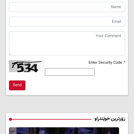
Enter Security Code
*
Send
زۆرترین خوێندراو