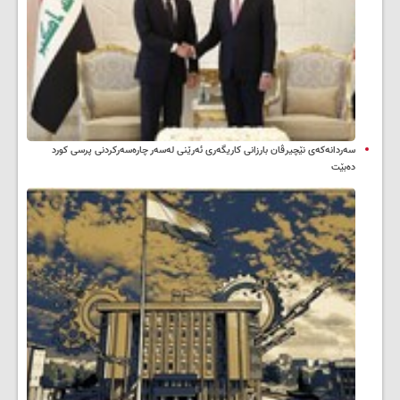
سه‌ردانه‌کەی نێچیرڤان بارزانی كاریگه‌ری ئه‌رێنی له‌سه‌ر چاره‌سه‌ركردنی پرسی كورد
ده‌بێت