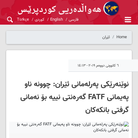
فارسی
English
کوردی
Türkçe
Home
ئێران
٦ کانوونی دووەم ٢٠١٩ - ١٤:١٣
نوێنەرێکی پەرلەمانی ئێران: چوونە ناو
پەیمانی FATF گەرەنتی نییە بۆ نەمانی
گرفتی بانکەکان