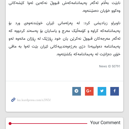
نابێت بەڵام ئەگەر پەیماننامەکەش قبووڵ نەکەین ئەوا کێشەکانی
وەکوو خۆیان دەمێننەوە.
ناوبراو زیادیشی کرد: لە پەرلەمانی ئێران خوێندنەوەی ورد بۆ
پەیماننامەکە کراوە و کۆمەڵێک مەرج و یاسایان بۆ پەسەند کردووە کە
ئەگەر مەرجەکان قبووڵ نەکرێن یان خود ڕۆژێک لە ڕۆژان مانەوە لەو
پەیماننامە دەولییەدا دژی بەرژەوەندییەکانی ئێران بێت ئەوا بە مافی
خۆی دەزانێت لە پەیماننامەکە بکشێتەوە.
News ID
50791
Your Comment