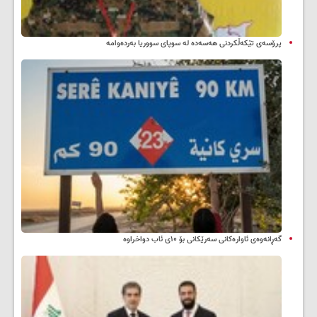
پرۆسەی تێکەڵکردنی هەسەدە لە سوپای سووریا بەردەوامە
گەڕانەوەی ئاوارەکانی سەرێکانی بۆ ۱۰ی ئاب دواخراوە