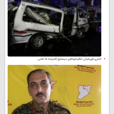
ئاماری قوربانیانی تەقینەوەکەی دیمەشق گەیشتە ۱۵ کەس