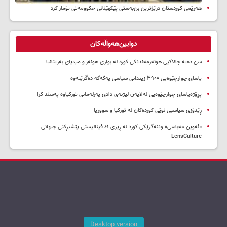
هەرێمی کوردستان درێژترین بن‌بەستی پێکهێنانی حکوومەتی تۆمار کرد
دوایین‌هەواڵەکان
سێ دەیە چالاکیی هونەرمەندێکی کورد لە بواری هونەر و میدیای بەریتانیا
یاسای چوارچێوەیی ۳۹۰۰ زیندانی سیاسی پەکەکە دەگرێتەوە
پڕۆژەیاسای چوارچێوەیی لەلایەن لیژنەی دادی پەرلەمانی تورکیاوە پەسند کرا
ڕێدۆزی سیاسیی نوێی کوردەکان لە تورکیا و سووریا
«ئەوین عەباسی» وێنەگرێکی کورد لە ڕیزی ٤١ فینالیستی پێشبڕکێی جیهانی
LensCulture
Desktop version