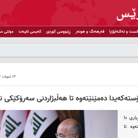
انست و تەکنەلۆژیا
فەرهەنگ و هونەر
ڕێنووسی کوردی
کەیسی تایبەت
مولتی مد
١٣ شوبات ٢٠٢٢ - ٢٠:٠٣
سته‌که‌یدا دەمێنێتەوە تا هه‌ڵبژاردنی سه‌رۆکێکی ن
اری دا
وه‌ تا