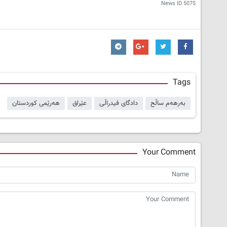
News ID
5075
Tags
بەرهەم ساڵح
دادگای فیدراڵی
عێراق
هەرێمی کوردستان
Your Comment