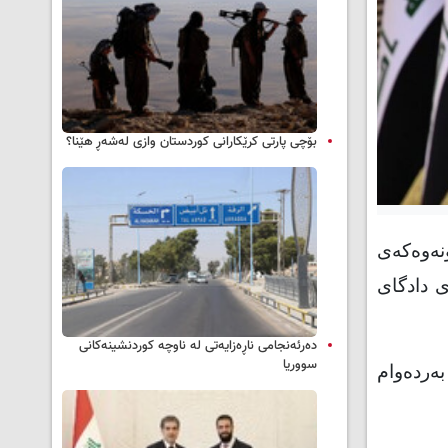
بۆچی پارتی کرێکارانی کوردستان وازی لەشەڕ هێنا؟
ه‌وه‌که‌ی
‌ی دادگای
دەرئەنجامی ناڕەزایەتی لە ناوچە کوردنشینەکانی
سووریا
‌رده‌وام