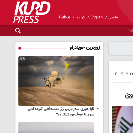
فارسی
English
کوردی
Türkçe
یا
زۆرترین خوێندراو
وێ
ئایا هێزی سەربازیی ژێر دەسەڵاتی کوردەکانی
سووریا هەڵدەوەشێتەوە؟