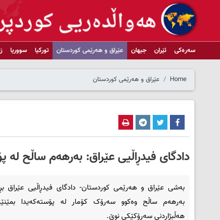
سەرەکی
ئێران
جیهان
عێراق و هەرێمی کوردستان
تورکیا
سووریا
ز
Home
عێراق و هەرێمی کوردستان
دادگای فیدڕاڵیی عێراق: بەرهەم ساڵح له‌ پۆ
بەشی عێراق و هەرێمی کوردستان- دادگای فیدڕاڵیی عێراق بڕی
بەرهەم ساڵح وەکوو سه‌رۆک کۆمار له‌ پۆسته‌که‌یدا بمێنێته‌
هه‌ڵبژاردنی سه‌رۆکێکی نوێ.