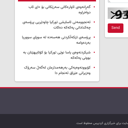
گەڕانەوەی ئاوارەکانی سەرێکانی بۆ ۱۰ی ئاب
دواخراوە
ئەنجوومەنی ئاسایشی تورکیا چاودێریی پرۆسەی
چەکدادانی پەکەکە دەکات
Send
پرۆسەی تێکەڵکردنی هەسەدە لە سوپای سووریا
بەردەوامە
شیکردنەوەی یاسا نوێی تورکیا بۆ کۆتاییهێنان بە
بوونی پەکەکە
کۆبوونەوەیەکی بەرهەمدارمان لەگەڵ سەرۆک
وەزیرانی عێراق ئەنجام دا
ب سایت برای خبرگزاری کردپرس محفوظ است.