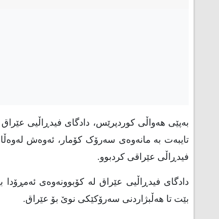
بەپێی هەواڵی کوردپرێس، دادگای فیدڕاڵیی عێراق ئه‌مڕ
تایبه‌ت به‌ مانه‌وه‌ی سه‌رۆک کۆمار، ئه‌وه‌ش له‌وه‌
فیدڕاڵی عێراقی کردبوو
.
دادگای فیدڕاڵیی عێراق له‌ کۆبوونه‌وه‌ی ئه‌مڕۆدا ب
بێت تا هه‌ڵبژاردنی سه‌رۆکێکی نوێ بۆ عێراق
.