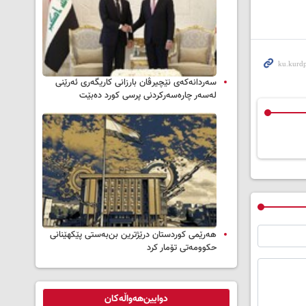
سه‌ردانه‌کەی نێچیرڤان بارزانی كاریگه‌ری ئه‌رێنی
له‌سه‌ر چاره‌سه‌ركردنی پرسی كورد ده‌بێت
هەرێمی کوردستان درێژترین بن‌بەستی پێکهێنانی
حکوومەتی تۆمار کرد
دوایین‌هەواڵەکان