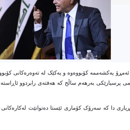
ۆ یه‌کشه‌ممه‌ کۆبووه‌وه‌ و یه‌کێک له‌ ته‌وه‌ره‌کانی کۆبوون
ڵامی پرسیارێکی به‌رهه‌م ساڵح که‌ هه‌فته‌ی رابردوو ئاڕاسته
ڕیاری دا که‌ سەرۆک کۆماری ئێستا دەتوانێت له‌کاره‌کانی به