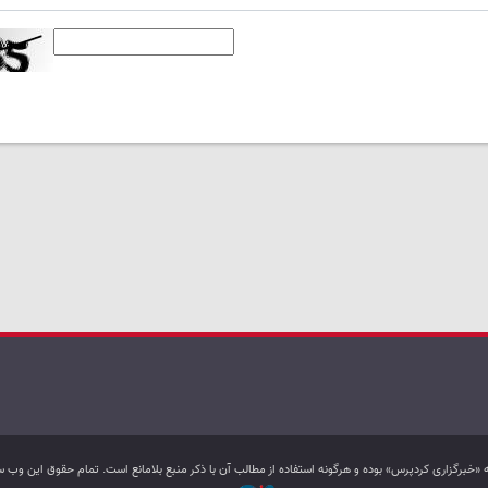
به «خبرگزاری کردپرس» بوده و هرگونه استفاده از مطالب آن با ذکر منبع بلامانع است. تمام حقوق این و