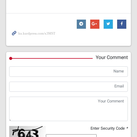
Your Comment
Enter Security Code
*