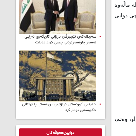
ە ماڵەوە
9 ساڵی لە کرماشان کۆچی دوایی
سه‌ردانه‌کەی نێچیرڤان بارزانی كاریگه‌ری ئه‌رێنی
له‌سه‌ر چاره‌سه‌ركردنی پرسی كورد ده‌بێت
هەرێمی کوردستان درێژترین بن‌بەستی پێکهێنانی
حکوومەتی تۆمار کرد
و، وەتم،
دوایین‌هەواڵەکان