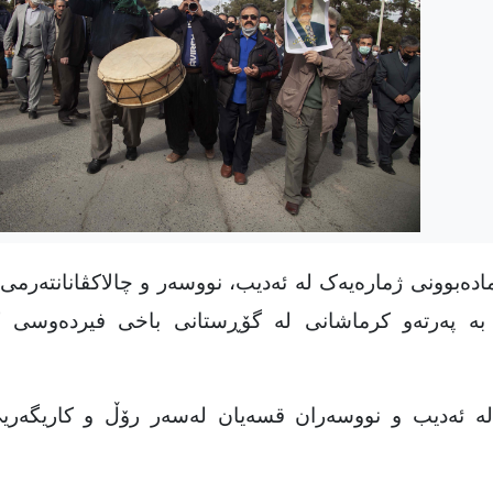
ادەبوونی ژمارەیەک لە ئەدیب، نووسەر و چالاکڤانانتەرم
بە پەرتەو کرماشانی لە گۆڕستانی باخی فیردەوسی 
لە ئەدیب و نووسەران قسەیان لەسەر رۆڵ و کاریگەریی