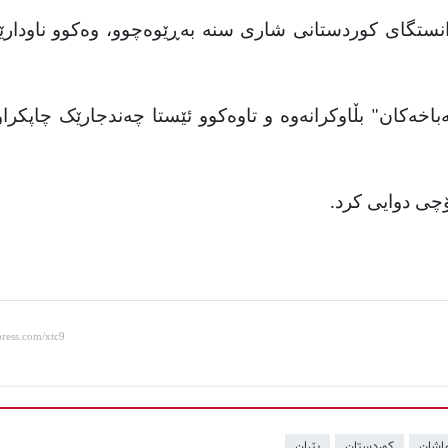
کە لە زانستگای کوردستانی شاری سنە بەڕێوەچوو، وەکوو ناودار
"کوچەباخەکان" بڵاوکرانەوە و تاوەکوو ئێستا چەندجارێک چاپکرا
اشان
کوردستان
یێران