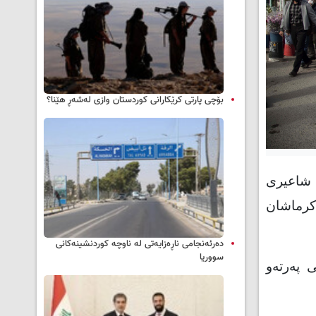
بۆچی پارتی کرێکارانی کوردستان وازی لەشەڕ هێنا؟
ی شاعیری
کرماشان
دەرئەنجامی ناڕەزایەتی لە ناوچە کوردنشینەکانی
سووریا
 پەرتەو