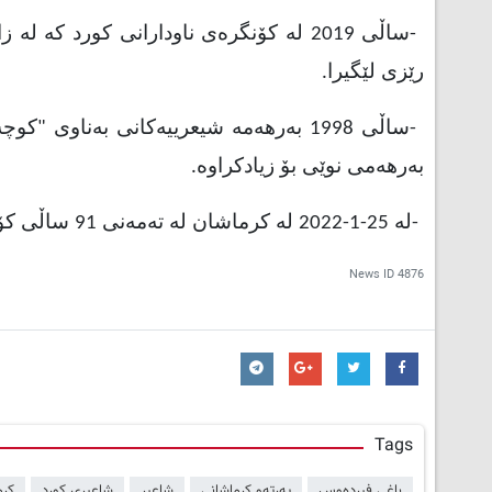
-
ساڵی 2019 لە کۆنگرەی ناودارانی کورد 
رێزی لێگیرا
.
-
ساڵی 1998 بەرهەمە شیعرییەکانی بەناوی 
بەرهەمی نوێی بۆ زیادکراوە
.
-
لە 25-1-2022 لە کرماشان لە تەمەنی 91 ساڵی کۆچی دوایی کرد.
News ID
4876
Tags
باغی فیردەوس
پەرتەو کرماشانی
شاعیر
شاعیری کورد
کرم