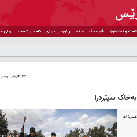
انست و تەکنەلۆژیا
فەرهەنگ و هونەر
ڕێنووسی کوردی
کەیسی تایبەت
مولتی مد
٢٧ کانوونی دووەم ٢٠٢٢ - ١٢:٠٨
بەخاک سپێردرا
ەمڕۆ لە