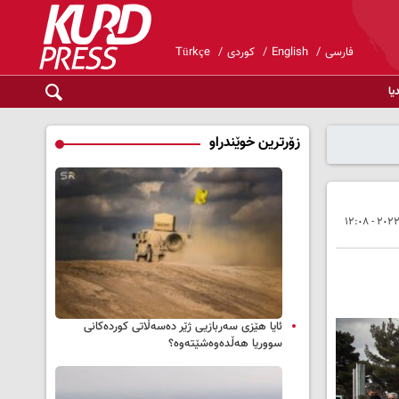
فارسی
English
کوردی
Türkçe
یا
زۆرترین خوێندراو
ئایا هێزی سەربازیی ژێر دەسەڵاتی کوردەکانی
سووریا هەڵدەوەشێتەوە؟