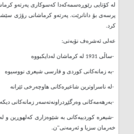
لە کۆتایی رێوڕەسمەکەدا کەسوکاری پەرتەو کرماشانی
کرد
.
عەلی ئەشرەف نۆبەتی
:
-
ساڵی 1931 لە کرماشان لەدایکبووە
-
بە زمانەکانی کوردی و فارسی شیعری نووسیوە
-
لە ناسراوترین شاعیرەکانی هاوچەرخی ئێرانە
-
بەرهەمەکانی وەرگێڕدراونەتەسەر زمانەکانی دیکە
-
شیعرە کوردییەکانی بە شێوەزاری کەلهوڕین و لە 
خەرمان سزیا و ئەرمەنی"ن
.