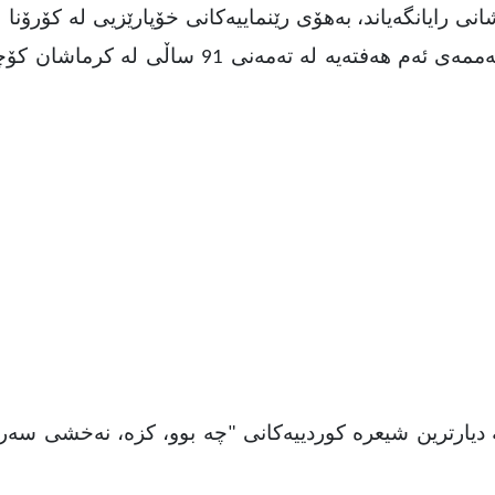
 رایانگەیاند، بەهۆی رێنماییەکانی خۆپارێزیی لە کۆرۆنا ل
پرسەی بۆ دانانرێت. پەرتەو کرماشانی رۆژی سێشەممەی ئەم هەفتەیە لە تەمەنی 1
دیارترین شیعرە کوردییەکانی "چە بوو، کزە، نەخشی سەرا