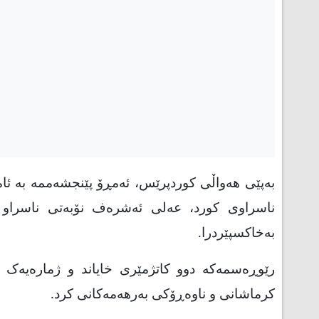
بەپێی هەواڵی کوردپرێس، ئەمڕۆ پێنجشەممە بە ئام
ناسراوی کورد، عەلی ئەشرەف نۆبەتی ناسراو 
بەخاکسپێردرا
.
رێوڕەسمەکە دوو کاتژمێری خایاند و ژمارەیەک 
کرماشانی و ناوەڕۆکی بەرهەمەکانی کرد.