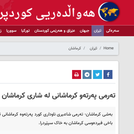
سەرەکی
ئێران
جیهان
عێراق و هەرێمی کوردستان
تورکیا
سووریا
ز
Home
ئێران
کرماشان
تەرمی پەرتەو کرماشانی لە شاری کرماشان 
بەشی کرماشان- تەرمی شاعیری ناوداری کورد پەرتەوە کرماشانی ئ
باخی فیردەوسی کرماشان بە خاک سپێردرا.