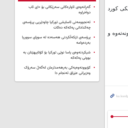
گەڕانەوەی ئاوارەکانی سەرێکانی بۆ ۱۰ی ئاب
ێکی کورد
دواخراوە
ئەنجوومەنی ئاسایشی تورکیا چاودێریی پرۆسەی
چەکدادانی پەکەکە دەکات
ونەتەوە و
پرۆسەی تێکەڵکردنی هەسەدە لە سوپای سووریا
بەردەوامە
شیکردنەوەی یاسا نوێی تورکیا بۆ کۆتاییهێنان بە
بوونی پەکەکە
کۆبوونەوەیەکی بەرهەمدارمان لەگەڵ سەرۆک
وەزیرانی عێراق ئەنجام دا