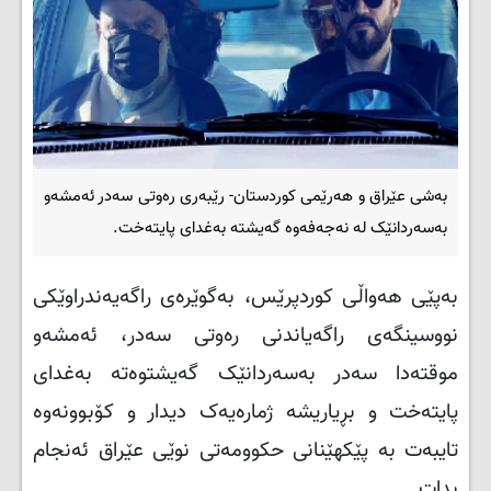
بەشی عێراق و هەرێمی کوردستان- رێبه‌ری ره‌وتی سه‌در ئه‌مشه‌و
به‌سه‌ردانێک له‌ نه‌جه‌فه‌وه‌ گه‌یشته‌ به‌غدای پایته‌خت.
بەپێی هەواڵی کوردپرێس، به‌گوێره‌ی راگه‌یه‌ندراوێکی
نووسینگه‌ی راگه‌یاندنی ره‌وتی سه‌در، ئه‌مشه‌و
موقته‌دا سه‌در به‌سه‌ردانێک گه‌یشتوه‌ته‌ به‌غدای
پایته‌خت و بڕیاریشه‌ ژماره‌یه‌ک دیدار و کۆبوونه‌وه‌
تایبه‌ت به‌ پێکهێنانی حکوومه‌تی نوێی عێراق ئه‌نجام
بدات
.