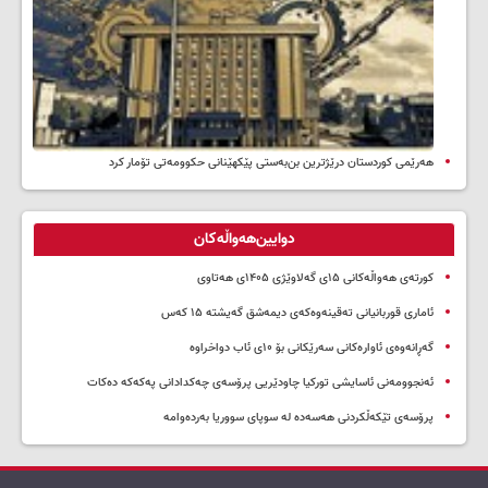
هەرێمی کوردستان درێژترین بن‌بەستی پێکهێنانی حکوومەتی تۆمار کرد
دوایین‌هەواڵەکان
کورتەی هەواڵەکانی ۱۵ی گەلاوێژی ۱۴۰۵ی هەتاوی
ئاماری قوربانیانی تەقینەوەکەی دیمەشق گەیشتە ۱۵ کەس
گەڕانەوەی ئاوارەکانی سەرێکانی بۆ ۱۰ی ئاب دواخراوە
ئەنجوومەنی ئاسایشی تورکیا چاودێریی پرۆسەی چەکدادانی پەکەکە دەکات
پرۆسەی تێکەڵکردنی هەسەدە لە سوپای سووریا بەردەوامە