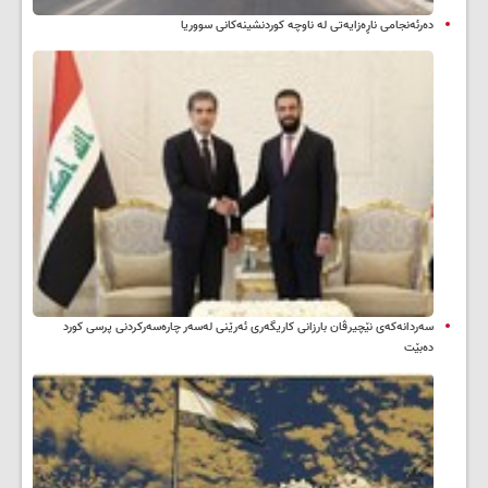
دەرئەنجامی ناڕەزایەتی لە ناوچە کوردنشینەکانی سووریا
سه‌ردانه‌کەی نێچیرڤان بارزانی كاریگه‌ری ئه‌رێنی له‌سه‌ر چاره‌سه‌ركردنی پرسی كورد
ده‌بێت