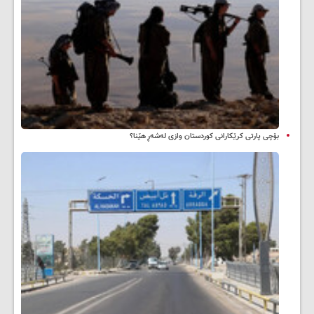
بۆچی پارتی کرێکارانی کوردستان وازی لەشەڕ هێنا؟