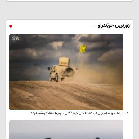
زۆرترین خوێندراو
ئایا هێزی سەربازیی ژێر دەسەڵاتی کوردەکانی سووریا هەڵدەوەشێتەوە؟