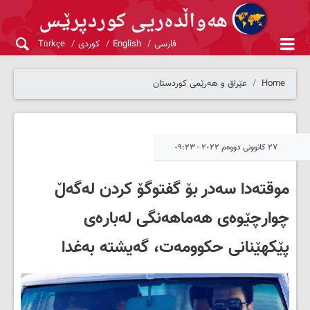
فارسی
English
کوردی
Türkçe
Home
عێراق و هەرێمی کوردستان
٢٧ کانوونی دووەم ٢٠٢٢ - ٠٩:٢٣
موقتەدا سەدر بۆ گفتوگۆ کردن لەگەڵ
چوارچێوه‌ی هه‌ماهه‌نگی لەبارەی
پێکهێنانی حکوومەت، گەیشتە بەغدا