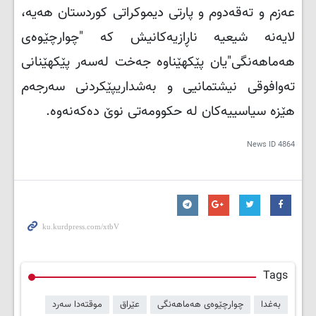
عه‌زم و ته‌قه‌دوم و پارتی دیموکراتی کوردستان هه‌یه‌،
لایه‌نه‌ شیعیه‌ ناڕازیه‌کانیش که‌ "چوارچێوه‌ی
هه‌ماهه‌نگی"یان پێکهێناوه‌ جه‌خت له‌سه‌ر پێکهێنانی
ته‌وافوقی نیشتمانیی و به‌شداریپێکردنی سه‌رجه‌م
هێزه‌ سیاسییه‌کان له ‌حکوومه‌تی نوێ ده‌که‌نه‌وه‌.
News ID
4864
Tags
بەغدا
چوارچێوەی هەماهەنگی
عێراق
موقتەدا سەرد