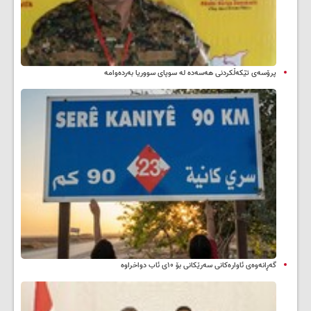
پرۆسەی تێکەڵکردنی هەسەدە لە سوپای سووریا بەردەوامە
گەڕانەوەی ئاوارەکانی سەرێکانی بۆ ۱۰ی ئاب دواخراوە