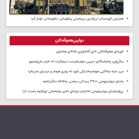
هەرێمی کوردستان درێژترین بن‌بەستی پێکهێنانی حکوومەتی تۆمار کرد
دوایین‌هەواڵەکان
کورتەی هەواڵەکانی ۱۸ی گەلاوێژی ۱۴۰۵ی هەتاوی
ساڵڕۆژی پەنجاساڵەی حیزبی سۆسیالیست دیموکرات لە تاران بەڕێوەچوو
سێ دەیە چالاکیی هونەرمەندێکی کورد لە بواری هونەر و میدیای بەریتانیا
یاسای چوارچێوەیی ۳۹۰۰ زیندانی سیاسی پەکەکە دەگرێتەوە
پڕۆژەیاسای چوارچێوەیی لەلایەن لیژنەی دادی پەرلەمانی تورکیاوە پەسند کرا