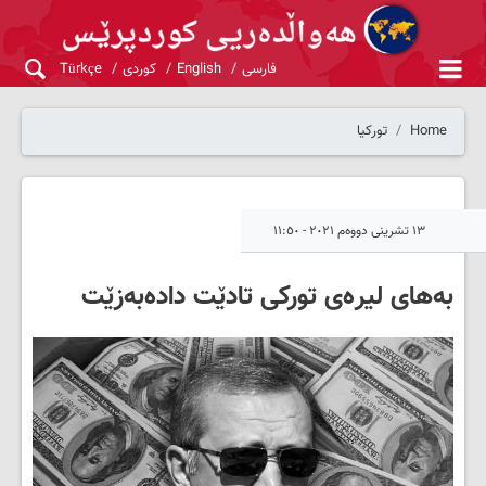
فارسی
English
کوردی
Türkçe
Home
تورکیا
١٣ تشرینی دووەم ٢٠٢١ - ١١:٥٠
بەهای لیرەی تورکی تادێت دادەبەزێت