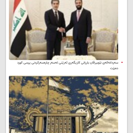
سه‌ردانه‌کەی نێچیرڤان بارزانی كاریگه‌ری ئه‌رێنی له‌سه‌ر چاره‌سه‌ركردنی پرسی كورد
ده‌بێت