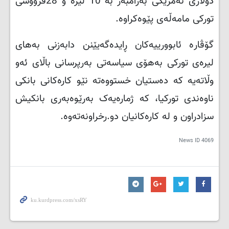
دۆلاری ئه‌مریكی به‌رامبه‌ر به‌ 10 ليره‌ و 28قرووشی
توركی مامه‌ڵه‌ی پێوه‌كراوه‌
.
گۆڤارە ئابوورییەکان ڕایدەگەیێنن دابه‌زنی به‌های
لیره‌ی توركی به‌هۆی سیاسه‌تی به‌رپرسانی باڵای ئه‌و
وڵاته‌یه‌ كه‌ ده‌ستیان خستووه‌ته‌ نێو كاره‌كانی بانكی
ناوه‌ندی توركیا، كه‌ ژماره‌یه‌ک به‌رێوه‌به‌ری بانكیش
سزادراون و له‌ كاره‌كانیان دو.رخراونه‌ته‌وه‌.
News ID
4069