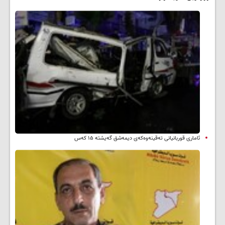
ئاماری قوربانیانی تەقینەوەکەی دیمەشق گەیشتە ۱۵ کەس