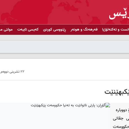
انست و تەکنەلۆژیا
فەرهەنگ و هونەر
ڕێنووسی کوردی
کەیسی تایبەت
مولتی مد
٢٢ تشرینی دووەم ٢٠١٨ - ١٤:٢٧
پێکبهێنێت
دووباره
 و ئه‌ندامێکی جڤاتی
 حکوومه‌ت