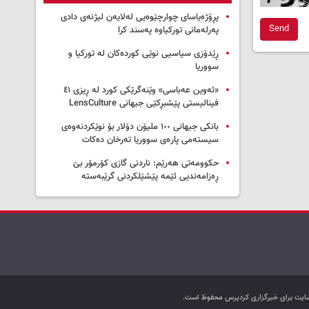
پڕۆژەیاسای چوارچێوەیی لەلایەن لیژنەی دادی
Send
پەرلەمانی تورکیاوە پەسند کرا
ڕێدۆزی سیاسیی نوێی کوردەکان لە تورکیا و
سووریا
«ئەوین عەباسی» وێنەگرێکی کورد لە ڕیزی ٤١
فینالیستی پێشبڕکێی جیهانی LensCulture
بانکی جیهانی ١٠٠ ملیۆن دۆلار بۆ نوێکردنەوەی
سیستەمی پارەی سووریا تەرخان دەکات
حکوومەتی هەرێم: ناردنی گازی کۆرمۆر بێ
ڕەزامەندیی ئێمە پێشێلکردنی گرێبەستە
ب سایت برای خبرگزاری کردپرس محفوظ است.