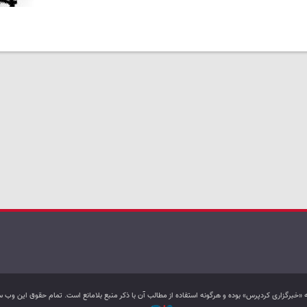
به «خبرگزاری کردپرس» بوده و هرگونه استفاده از مطالب آن با ذکر منبع بلامانع است. تمام حقوق این و