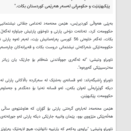
پێکبهێنێت و حکومڕانی له‌سه‌ر ھه‌رێمی کوردستان بکات."
‌حکوومه‌ت کرد، ته‌نانه‌ت دۆخی پارتی و ناوخۆی پارتیش جیاوازه‌ له‌گه‌ڵ 
بکات، ئه‌گه‌ر خاوه‌نی 56 کورسی په‌رله‌مانیش بێت، له‌به‌
حکوومه‌تێکی شه‌راکه‌تی نیشتمانی دروست بکات و قه‌یرانه‌کان چاره‌سه‌ر
ناوبراو وتیشی: "له ‌ئه‌گه‌ری جووڵاندنی شه‌قام بۆ جارێک یان زیاتر ل
مه‌ترسییێکی گه‌وره‌وه‌".
ناوبراو ڕاشیگه‌یاند: ئه‌و قسانه‌ی به‌شێک له‌ سه‌رکرده‌ باڵاکانی پارتی له
دیکه‌ گوێڕایه‌ڵی ئه‌وان بکه‌ن، ئه‌و قسانه‌ ته‌نیا بۆ ده‌نگده‌ر و جه‌ماوه‌
حکوومه‌ت پێکبھێنن.
ھه‌ڵه‌یێکی مێژووی بوو، پێمان وانییه‌ جارێکی دیکه‌ پارتی ئه‌و جورئه‌ته‌ی 
ناوبراو وتیشی: "براوه‌ی یه‌که‌م که‌ پارتییه‌ ناتوانێت ھیچ لایه‌نێک په‌راوێز 