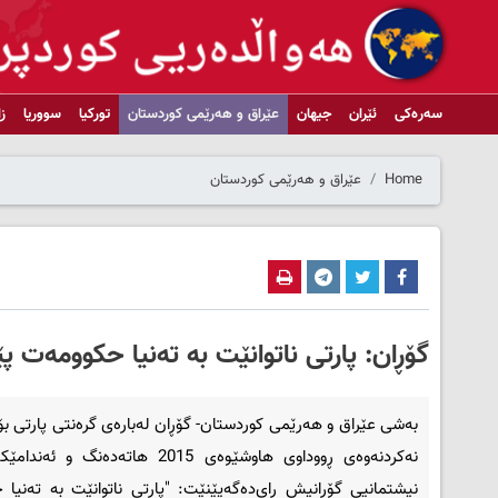
سەرەکی
ئێران
جیهان
عێراق و هەرێمی کوردستان
تورکیا
سووریا
ز
Home
عێراق و هەرێمی کوردستان
گۆڕان: پارتی ناتوانێت به‌ ته‌نیا حکوومه‌ت 
به‌شی عێراق و هه‌رێمی کوردستان- گۆڕان له‌باره‌ی گره‌نتی پارتی بۆ 
‌نه‌کردنه‌وه‌ی ڕووداوی ھاوشێوه‌ی 2015 ھاته‌ده‌نگ
نیشتمانیی گۆڕانیش ڕای‌ده‌گه‌یێنێت: "پارتی ناتوانێت به‌ ته‌نیا