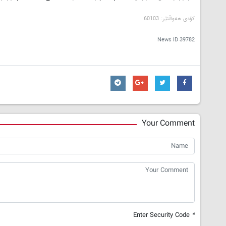
کۆدی هه‌واڵنێر: 60103
News ID
39782
Your Comment
Enter Security Code
*