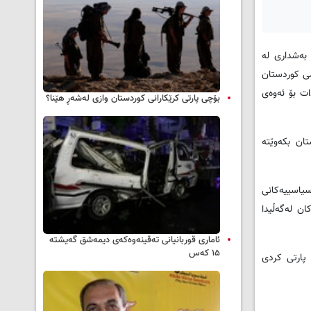
ان به ‌SNNی ڕاگه‌یاند: دۆخی ئێستا جیاوازه‌ له‌گه‌ڵ ساڵی 2013 که‌ گۆڕان به‌شداری له
ێمی کوردستان
بدات بۆ ئه‌وه‌ی
بۆچی پارتی کرێکارانی کوردستان وازی لەشەڕ هێنا؟
ان بکه‌وێته‌
 سیاسییه‌کانی
ان له‌گه‌ڵیدا
ئاماری قوربانیانی تەقینەوەکەی دیمەشق گەیشتە
۱۵ کەس
ھێمن محه‌مه‌د له‌باره‌ی گره‌نتی پارتی بۆ گۆڕان که ‌ھاوشێوه‌ی ساڵی 2015 وه‌زیره‌کانیان له‌ حکوومه‌ت دوور نه‌خرێته‌وه‌ وتی: "ئه‌وه‌ی له ‌ساڵی 2015 پارتی کردی