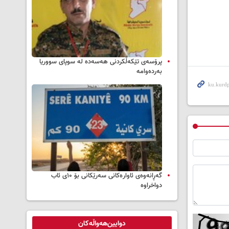
پرۆسەی تێکەڵکردنی هەسەدە لە سوپای سووریا
بەردەوامە
گەڕانەوەی ئاوارەکانی سەرێکانی بۆ ۱۰ی ئاب
دواخراوە
دوایین‌هەواڵەکان