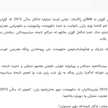
به‌پێی هه‌واڵی کوردپرێس، ھێمن محه‌مه‌د ئه‌ندامی جڤاتی نیشتمانیی گۆڕ
ئه‌و کاته‌دا بۆیه‌ پارتی ناتوانێت به ‌ته‌نیا حکوومه‌ت پێکبھێنێت و حکومڕانیی ھه‌ر
ر ئه‌وه‌ پارتی ناچاره‌ نه‌ک ته‌نیا له‌گه‌ڵ گۆڕان به‌ڵکوو له‌ ده‌رگای لایه‌نه‌ سیاسییه‌کانی دیکه‌ش 
 بکات.
ه‌ جارێک و ھه‌ڵوه‌شاندنه‌وه‌ی حکوومه‌ت یان ڕووخاندنی ڕه‌نگه‌ ھه‌رێمی کوردست
 ‌میدیاکانه‌وه‌ ده‌یکه‌ن و پێیانوایه‌ خۆیان خاوه‌نی ھه‌موو شتێکن و ده‌بێت لایه‌نه‌
ری خۆیانه‌ ئه‌گه‌رنا پارتی ڕه‌نگه‌ به‌ زۆر شت ڕازی بێت بۆ ئه‌وه‌ی لایه‌نه‌ سیاسییه‌ک
ھه‌بێت شتێکی وا دووباره‌ بکاته‌وه‌".
بخات، ئه‌گه‌ر لایه‌نه‌که‌ خۆی نه‌یه‌وێت".