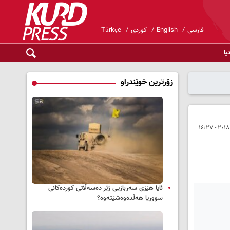
فارسی
English
کوردی
Türkçe
یا
زۆرترین خوێندراو
ئایا هێزی سەربازیی ژێر دەسەڵاتی کوردەکانی
سووریا هەڵدەوەشێتەوە؟