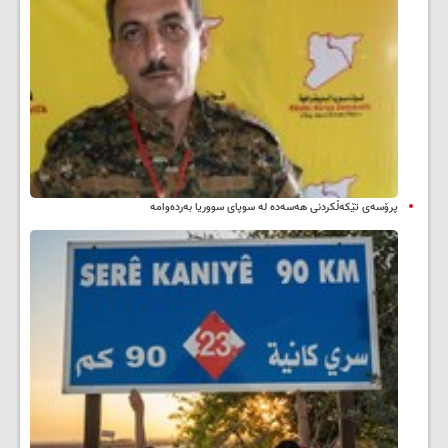
پرۆسەی تێکەڵکردنی هەسەدە لە سوپای سووریا بەردەوامە