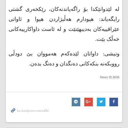
لە لێدوانێکدا بۆ راگەیاندنەکان، رێکخەرى گشتى
رایگەیاند: هیودارم هەڵبژاردن هیوا و ئاواتى
عێراقییەکان بەدیبهێنێت و لە ئاست داواکارییەکانى
خەڵک بێت
.
وتیشى: داواتان لێدەکەم هەمووان بێ دودڵى
رووبکەنە بنکەکانى دەنگدان و دەنگ بدەن
.
News ID
3636