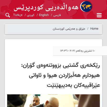
فارسی
English
کوردی
Türkçe
Home
عێراق و هەرێمی کوردستان
١٠ تشرینی یەکەم ٢٠٢١ - ١٣:٣٦
رێکخەرى گشتیى بزووتنەوەى گۆران:
هیودارم هەڵبژاردن هیوا و ئاواتى
عێراقییەکان بەدیبهێنێت