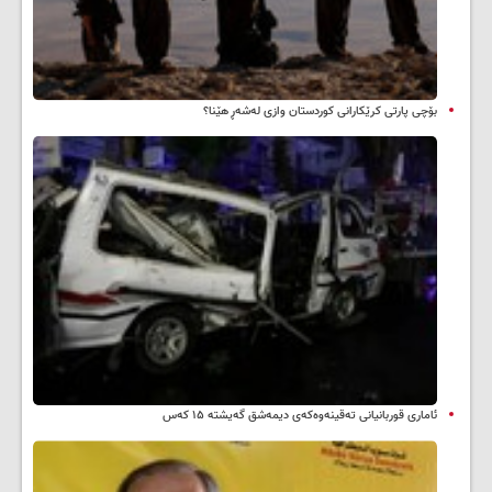
بۆچی پارتی کرێکارانی کوردستان وازی لەشەڕ هێنا؟
ئاماری قوربانیانی تەقینەوەکەی دیمەشق گەیشتە ۱۵ کەس