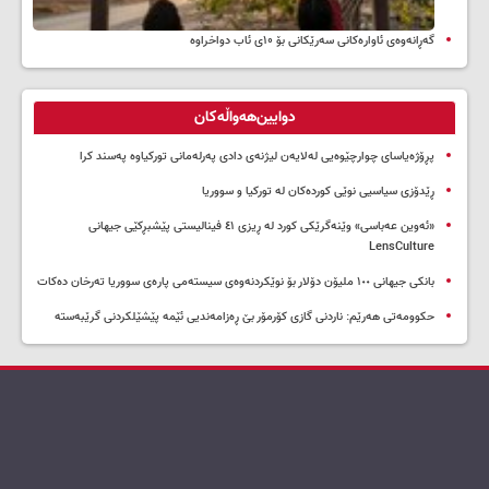
گەڕانەوەی ئاوارەکانی سەرێکانی بۆ ۱۰ی ئاب دواخراوە
دوایین‌هەواڵەکان
پڕۆژەیاسای چوارچێوەیی لەلایەن لیژنەی دادی پەرلەمانی تورکیاوە پەسند کرا
ڕێدۆزی سیاسیی نوێی کوردەکان لە تورکیا و سووریا
«ئەوین عەباسی» وێنەگرێکی کورد لە ڕیزی ٤١ فینالیستی پێشبڕکێی جیهانی
LensCulture
بانکی جیهانی ١٠٠ ملیۆن دۆلار بۆ نوێکردنەوەی سیستەمی پارەی سووریا تەرخان دەکات
حکوومەتی هەرێم: ناردنی گازی کۆرمۆر بێ ڕەزامەندیی ئێمە پێشێلکردنی گرێبەستە