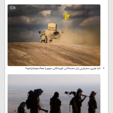
ئایا هێزی سەربازیی ژێر دەسەڵاتی کوردەکانی سووریا هەڵدەوەشێتەوە؟