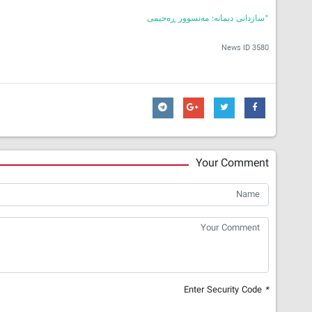
*سازدانی دیمانە: مەنسوور ڕەحیمی
News ID
3580
Your Comment
Enter Security Code
*