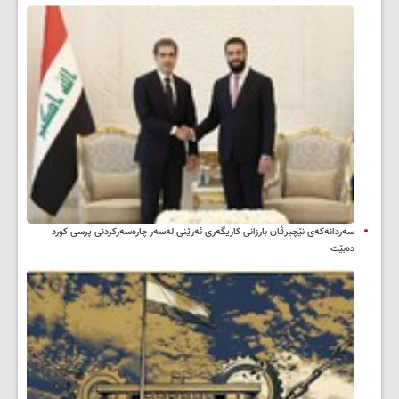
سه‌ردانه‌کەی نێچیرڤان بارزانی كاریگه‌ری ئه‌رێنی له‌سه‌ر چاره‌سه‌ركردنی پرسی كورد
ده‌بێت