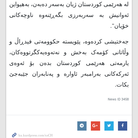
له‌ هه‌رێمی کوردستان ژیان به‌سه‌ر ده‌به‌ن، به‌هیواین
ئه‌وانیش به‌ سه‌ربه‌رزی بگه‌ڕێنه‌وه‌ ناوچه‌کانی
خۆیان".
جه‌ختیشی کرده‌وه‌، پێویسته‌ حکوومه‌تی فیدڕاڵ و
وڵاتانی کۆمه‌ک به‌خش و نه‌ته‌وه‌یه‌کگرتووه‌کان،
یارمه‌تی هه‌رێمی کوردستان بده‌ن بۆ ئه‌وه‌ی
ئه‌رکه‌کانی به‌رامبه‌ر ئاواره‌ و په‌نابه‌ران جێبه‌جێ
بکات
.
News ID
3458