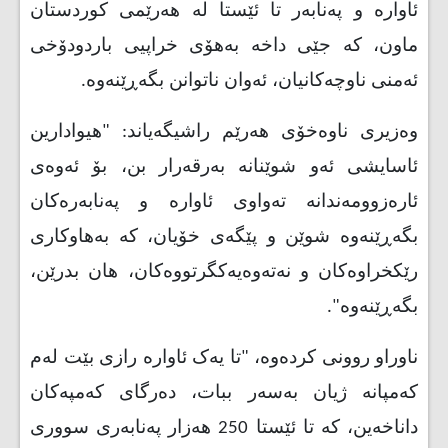
ئاواره‌ و په‌نابه‌ر تا ئێستا له‌ هەرێمی کوردستان
ماون، که‌ جێی داخه‌ به‌هۆی خراپیی باردودۆخی
ئه‌منی ناوچه‌کانیان، ئه‌وان ناتوانن بگه‌ڕێنه‌وه‌
.
وه‌زیری ناوه‌خۆی هەرێم راشیگه‌یاند: "هیوادارین
ئاسایشی ئه‌و شوێنانه‌ به‌رقه‌رار بن، بۆ ئه‌وه‌ی
ئاره‌زوومه‌ندانه‌ ته‌واوی ئاواره‌ و په‌نابه‌ره‌کان
بگه‌ڕێنه‌وه‌ شوێن و پێگه‌ی خۆیان، که‌ به‌هاوکاری
رێکخراوه‌کان و نه‌ته‌وه‌یه‌کگرتووه‌کان، هان بدرێن،
بگه‌ڕێنه‌وه".
ناوراو روونی کرده‌وه‌، "تا یه‌ک ئاواره‌ رازی بێت له‌م
که‌مپانه‌ ژیان به‌سه‌ر ببات، ده‌رگای که‌مپه‌کان
داناخه‌ین، که‌ تا ئێستا‌ 250 هه‌زار په‌نابه‌ری سووری