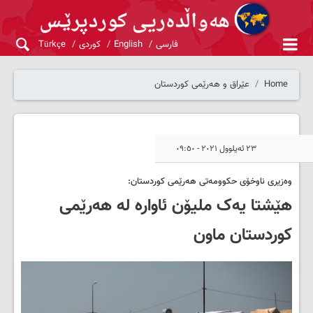
فارسی
English
کوردی
Türkçe
Home
عێراق و هەرێمی کوردستان
٢٣ ئەیلوول ٢٠٢١ - ٠٩:٥٠
وه‌زیری ناوخۆی حکوومەتی هەرێمی کوردستان:
هێشتا یه‌ک ملیۆن ئاواره‌ له‌ هەرێمی
کوردستان ماون