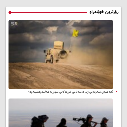
زۆرترین خوێندراو
ئایا هێزی سەربازیی ژێر دەسەڵاتی کوردەکانی سووریا هەڵدەوەشێتەوە؟