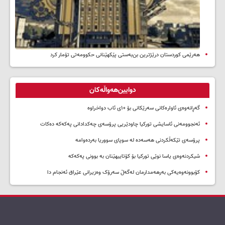
هەرێمی کوردستان درێژترین بن‌بەستی پێکهێنانی حکوومەتی تۆمار کرد
دوایین‌هەواڵەکان
گەڕانەوەی ئاوارەکانی سەرێکانی بۆ ۱۰ی ئاب دواخراوە
ئەنجوومەنی ئاسایشی تورکیا چاودێریی پرۆسەی چەکدادانی پەکەکە دەکات
پرۆسەی تێکەڵکردنی هەسەدە لە سوپای سووریا بەردەوامە
شیکردنەوەی یاسا نوێی تورکیا بۆ کۆتاییهێنان بە بوونی پەکەکە
کۆبوونەوەیەکی بەرهەمدارمان لەگەڵ سەرۆک وەزیرانی عێراق ئەنجام دا