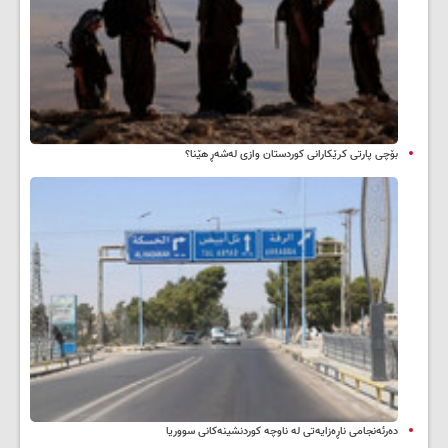
بۆچی پارتی کرێکارانی کوردستان وازی لەشەڕ هێنا؟
دەرئەنجامی ناڕەزایەتی لە ناوچە کوردنشینەکانی سووریا