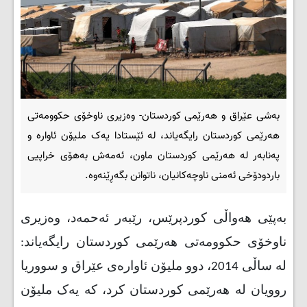
بەشی عێراق و هەرێمی کوردستان- وه‌زیری ناوخۆی حکوومه‌تی
هه‌رێمی کوردستان رایگه‌یاند، له‌ ئێستادا یه‌ک ملیۆن ئاواره‌ و
په‌نابه‌ر له‌ هه‌رێمی کوردستان ماون، ئه‌مه‌ش به‌هۆی خراپیی
باردودۆخی ئه‌منی ناوچه‌کانیان، ناتوانن بگه‌ڕێنه‌وه‌.
بەپێی هەواڵی کوردپرێس، رێبه‌ر ئه‌حمه‌د، وه‌زیری
ناوخۆی حکوومه‌تی هه‌رێمی کوردستان رایگه‌یاند:
له‌ ساڵی 2014، دوو ملیۆن ئاواره‌ی عێراق و سووریا
روویان له‌ هه‌رێمی کوردستان کرد‌، که‌ یه‌ک ملیۆن