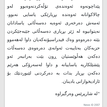
پێداچونه‌وه‌ ئه‌وه‌نده‌ی تۆڵه‌كردنه‌وه‌بوو له‌و
چالاكوانانه‌ ئه‌وه‌نده‌ بڕیارێكی یاسایی نه‌بوو،
ئه‌مه‌ش ده‌رخه‌ری ئه‌وه‌یه‌ ده‌سه‌ڵاتی یاسادانان
نه‌یتوانیوه‌ له‌ ژێر بڕیاری ده‌سه‌ڵاتی جێبه‌جێكردن
بێته‌ ده‌ره‌وه‌و وه‌ك فیدراسیۆنه‌كه‌یان داوا له‌هه‌موو
حزبه‌كان به‌تایبه‌ت ئه‌وانه‌ی ده‌ره‌وه‌ی ده‌سه‌ڵات
ده‌كه‌ن هه‌ڵوێستیان ڕون بێت به‌رانبه‌ر ئه‌و
پێشێلكاریه‌ یاساییانه‌ و داوا له‌سه‌رۆكی هه‌رێم
ده‌كه‌ن بڕیار بدات به‌ ده‌ركردنی لێبوردنێك بۆ
ئازادیخوازانی بادینان.
*لە شارپرێس وەرگیراوە
News ID
2557