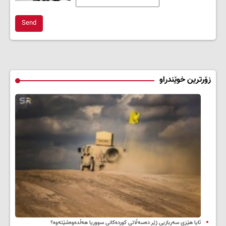
Send
زۆرترین خوێندراو
ئایا هێزی سەربازیی ژێر دەسەڵاتی کوردەکانی سووریا هەڵدەوەشێتەوە؟