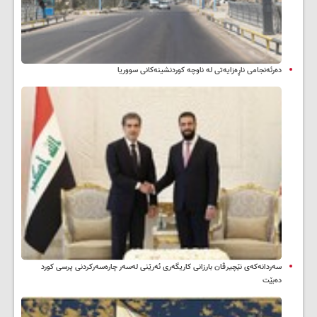
دەرئەنجامی ناڕەزایەتی لە ناوچە کوردنشینەکانی سووریا
سه‌ردانه‌کەی نێچیرڤان بارزانی كاریگه‌ری ئه‌رێنی له‌سه‌ر چاره‌سه‌ركردنی پرسی كورد
ده‌بێت