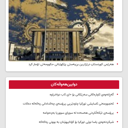
هەرێمی کوردستان درێژترین بن‌بەستی پێکهێنانی حکوومەتی تۆمار کرد
دوایین‌هەواڵەکان
گەڕانەوەی ئاوارەکانی سەرێکانی بۆ ۱۰ی ئاب دواخراوە
ئەنجوومەنی ئاسایشی تورکیا چاودێریی پرۆسەی چەکدادانی پەکەکە دەکات
پرۆسەی تێکەڵکردنی هەسەدە لە سوپای سووریا بەردەوامە
شیکردنەوەی یاسا نوێی تورکیا بۆ کۆتاییهێنان بە بوونی پەکەکە