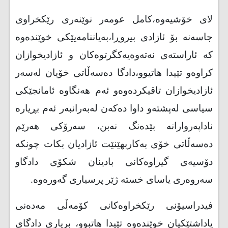
لای خۆشیه‌وه‌،كامل عومه‌ر نوێنه‌ری رێكخراوی
جاسه‌نه‌ بۆ ئازادی بیروڕا،به‌یاننامه‌یێكی خوێنده‌وه‌
كه‌ ئاراسته‌ی نه‌ته‌وه‌یه‌كگرتوه‌كان و ئازادیخوازان
كراوه‌و تێیدا هاتیوو،دادگا ده‌سه‌ڵاتی خۆیان له‌سه‌ر
ئازادیخوازان تاقیكرده‌وه‌و ئه‌م هه‌نگاوه‌ ئامانجێكی
سیاسی له‌پشته‌و داوا ده‌كه‌ن له‌به‌رانبه‌ر ئه‌م بڕیاره‌
ناداپه‌روارانه‌ بێده‌نگ نه‌بن، سه‌رۆكی هه‌رێم
ده‌سه‌ڵاتی خۆی به‌كاربهێنێت ئازادیان بكات چونكه‌
دۆسیه‌ی گیراوه‌كانی بادینان شكۆی دادگاو
سه‌روه‌ری یاسای خسته‌ ژێر پرسیاری گه‌وره‌وه‌.
فیدراسیۆنی رێكخراوه‌كانی كۆمه‌ڵی مه‌ده‌نی
یاداشتێكیان خوێنده‌وه‌ تێیدا هاتبوو، بریاری دادگای