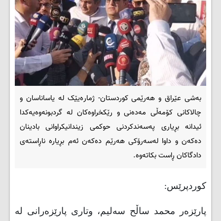
بەشی عێراق و هەرێمی کوردستان- ژمارەیێک له‌ یاساناسان و
چالاكانی كۆمه‌ڵی مه‌ده‌نی و رێكخراوه‌كان له‌ گردبونه‌وه‌یه‌كدا
ئیدانه‌ بڕیاری په‌سه‌ندكردنی حوكمی زیندانیكراوانی بادینان
ده‌كه‌ن و داوا له‌سه‌رۆكی هه‌رێم ده‌كه‌ن ئه‌م بڕیاره‌ ناڕاسته‌ی
دادگاكان ڕاست بكاته‌وه‌.
کوردپرێس:
پارێزه‌ر محمد ساڵح سه‌لیم، وتاری پارێزه‌رانی له‌