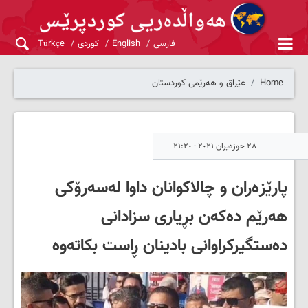
فارسی
English
کوردی
Türkçe
Home
عێراق و هەرێمی کوردستان
٢٨ حوزەیران ٢٠٢١ - ٢١:٢٠
پارێزەران و چالاکوانان داوا له‌سه‌رۆكی
هه‌رێم ده‌كه‌ن بڕیاری سزادانى
دەستگیرکراوانى بادینان ڕاست بكاته‌وه‌