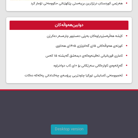
هەرێمی کوردستان درێژترین بن‌بەستی پێکهێنانی حکوومەتی تۆمار کرد
دوایین‌هەواڵەکان
کێشە هەڵپەسێردراوەکان بەپێی دەستوور چارەسەر دەکرێن
کورتەی هەواڵەکانی ۱۵ی گەلاوێژی ۱۴۰۵ی هەتاوی
ئاماری قوربانیانی تەقینەوەکەی دیمەشق گەیشتە ۱۵ کەس
گەڕانەوەی ئاوارەکانی سەرێکانی بۆ ۱۰ی ئاب دواخراوە
ئەنجوومەنی ئاسایشی تورکیا چاودێریی پرۆسەی چەکدادانی پەکەکە دەکات
Desktop version