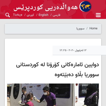
فارسی
English
کوردی
Türkçe
Home
سووریا
١٢ ئەیلوول ٢٠٢٠ - ١٢:٢٥
دوایین ئامارەکانی کۆرۆنا لە کوردستانی
سووریا بڵاو دەبێتەوە