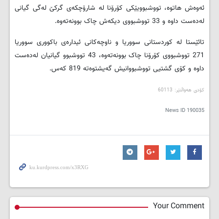
ئەوەش هاتوە، تووشبوویێکی کۆرۆنا لە شارۆچکەی گرکێ لەگی گیانی
لەدەست داوە و 33 تووشبووی دیکەش چاک بوونەتەوە.
تائێستا لە کوردستانی سووریا و ناوچەکانی ئیدارەی باکووری سووریا
271 تووشبووی کۆرۆنا چاک بوونەتەوە، 43 تووشبوو گیانیان لەدەست
داوە و کۆی گشتیی تووشبووانیش گەیشتوەتە 819 کەس.
کۆدی هەواڵنێر: 60113
News ID
190035
Your Comment