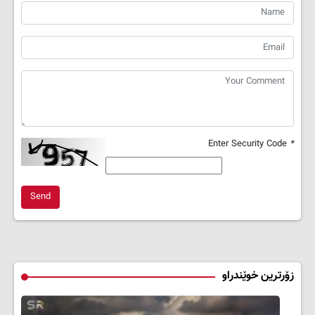
Enter Security Code
*
Send
زۆرترین خوێندراو