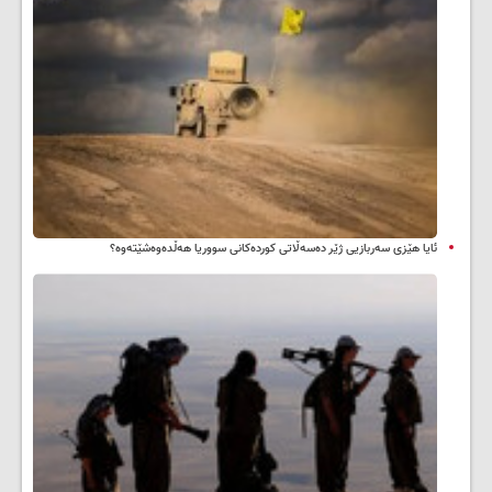
ئایا هێزی سەربازیی ژێر دەسەڵاتی کوردەکانی سووریا هەڵدەوەشێتەوە؟