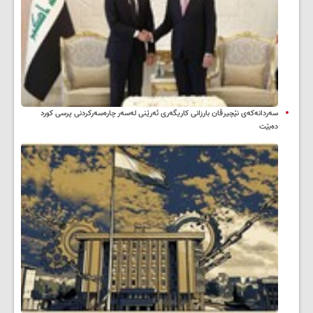
سه‌ردانه‌کەی نێچیرڤان بارزانی كاریگه‌ری ئه‌رێنی له‌سه‌ر چاره‌سه‌ركردنی پرسی كورد
ده‌بێت