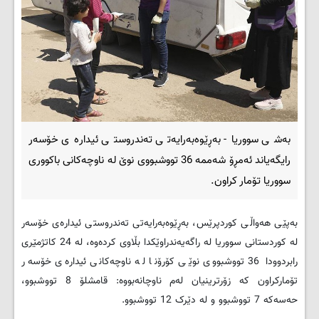
بەشی سووریا- بەڕێوەبەرایەتی تەندروستی ئیدارەی خۆسەر
رایگەیاند ئەمڕۆ شەممە 36 تووشبووی نوێ لە ناوچەکانی باکووری
سووریا تۆمار کراون.
بەپێی هەواڵی کوردپرێس، بەڕێوەبەرایەتی تەندروستی ئیدارەی خۆسەر
لە کوردستانی سووریا لە راگەیەندراوێکدا بڵاوی کردەوە، لە 24 کاتژمێری
رابردوودا 36 تووشبووی نوێی کۆرۆنا لە ناوچەکانی ئیدارەی خۆسەر
تۆمارکراون کە زۆرترینیان لەم ناوچانەبووە: قامشلۆ 8 تووشبوو،
حەسەکە 7 تووشبوو و لە دێرک 12 تووشبوو.