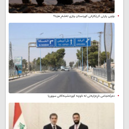
بۆچی پارتی کرێکارانی کوردستان وازی لەشەڕ هێنا؟
دەرئەنجامی ناڕەزایەتی لە ناوچە کوردنشینەکانی سووریا