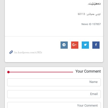
دەهێنێت
.
کۆدی هەواڵنێر: 60113
News ID
157857
Your Comment