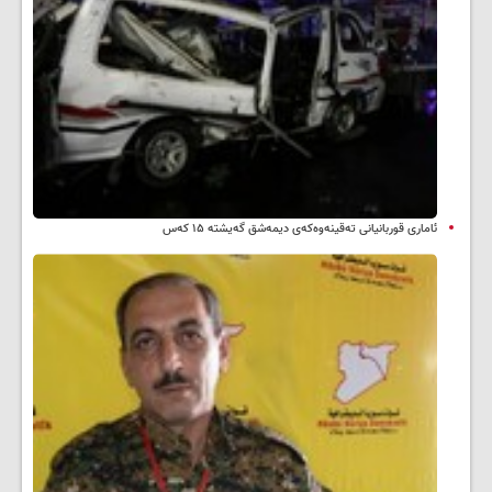
ئاماری قوربانیانی تەقینەوەکەی دیمەشق گەیشتە ۱۵ کەس