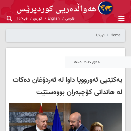
فارسی
English
کوردی
Türkçe
Home
تورکیا
١٠ ئازار ٢٠٢٠ - ١٥:٠٥
یەکێتیی ئەورووپا داوا لە ئەردۆغان دەکات
لە هاندانی کۆچبەران بووەستێت