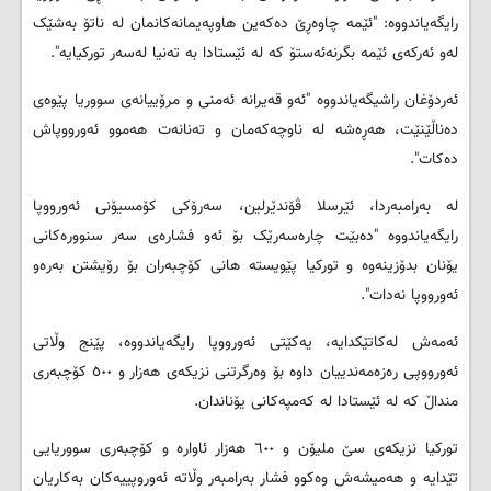
رایگەیاندووە: "ئێمە چاوەڕێ دەکەین هاوپەیمانەکانمان لە ناتۆ بەشێک
لەو ئەرکەی ئێمە بگرنەئەستۆ کە لە ئێستادا بە تەنیا لەسەر تورکیایە
."
ئەردۆغان راشیگەیاندووە "ئەو قەیرانە ئەمنی و مرۆییانەی سووریا پێوەی
دەناڵێنێت، هەڕەشە لە ناوچەکەمان و تەنانەت هەموو ئەورووپاش
دەکات
."
لە بەرامبەردا، ئێرسلا ڤۆندێرلین، سەرۆکی کۆمسیۆنی ئەورووپا
رایگەیاندووە "دەبێت چارەسەرێک بۆ ئەو فشارەی سەر سنوورەکانی
یۆنان بدۆزینەوە و تورکیا پێویستە هانی کۆچبەران بۆ رۆیشتن بەرەو
ئەورووپا نەدات
."
ئەمەش لەکاتێکدایە، یەکێتی ئەورووپا رایگەیاندووە، پێنج وڵاتی
ئەورووپی رەزەمەندییان داوە بۆ وەرگرتنی نزیکەی هەزار و ٥٠٠ کۆچبەری
منداڵ کە لە ئێستادا لە کەمپەکانی یۆناندان
.
تورکیا نزیکەی سێ ملیۆن و ٦٠٠ هەزار ئاوارە و کۆچبەری سووریایی
تێدایە و هەمیشەش وەکوو فشار بەرامبەر وڵاتە ئەوروپییەکان بەکاریان