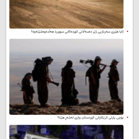
ئایا هێزی سەربازیی ژێر دەسەڵاتی کوردەکانی سووریا هەڵدەوەشێتەوە؟
بۆچی پارتی کرێکارانی کوردستان وازی لەشەڕ هێنا؟