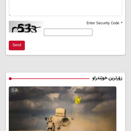
Enter Security Code
*
Send
زۆرترین خوێندراو