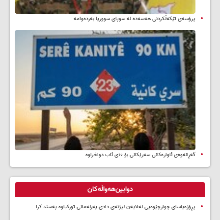
پرۆسەی تێکەڵکردنی هەسەدە لە سوپای سووریا بەردەوامە
گەڕانەوەی ئاوارەکانی سەرێکانی بۆ ۱۰ی ئاب دواخراوە
دوایین‌هەواڵەکان
پڕۆژەیاسای چوارچێوەیی لەلایەن لیژنەی دادی پەرلەمانی تورکیاوە پەسند کرا