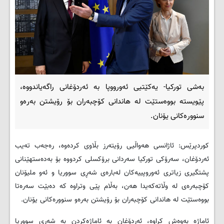
بەشی تورکیا- یەکێتیی ئەورووپا بە ئەردۆغانی راگەیاندووە،
پێویستە بووەستێت لە هاندانی کۆچبەران بۆ رۆیشتن بەرەو
سنوورەکانی یۆنان.
کوردپرێس: ئاژانسی هەواڵیی رۆیتەرز بڵاوی کردەوە، رەجەب تەیب
ئەردۆغان، سەرۆکی تورکیا سەردانی برۆکسلی کردووە بۆ بەدەستهێنانی
پشتگیری زیاتری ئەوروپییەکان لەبارەی شەڕی سووریا و ئەو ملیۆنان
کۆچبەرەی لە وڵاتەکەیدا هەن، بەڵام پێی وتراوە کە دەبێت سەرەتا
بووەستێت لە هاندانی کۆچبەران بۆ رۆیشتن بەرەو سنوورەکانی یۆنان
.
ئاماژە بەوەش کراوە، ئەردۆغان بە ئاماژەکردن بە شەڕی سووریا