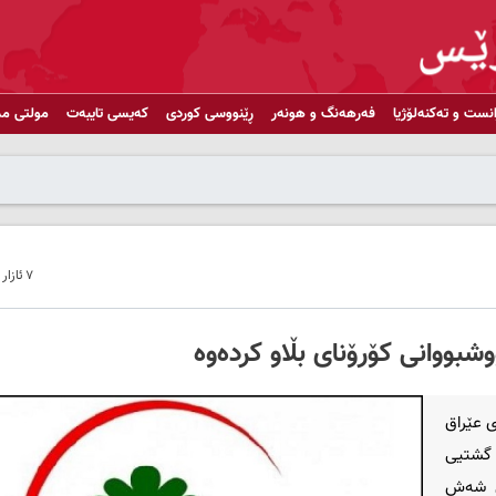
انست و تەکنەلۆژیا
فەرهەنگ و هونەر
ڕێنووسی کوردی
کەیسی تایبەت
مولتی مد
٧ ئازار ٢٠٢٠ - ١٨:٣٠
وشبووانی كۆرۆنای بڵاو کردەوە
 عێراق
ی گشتیی
 چارەنووسی شەش