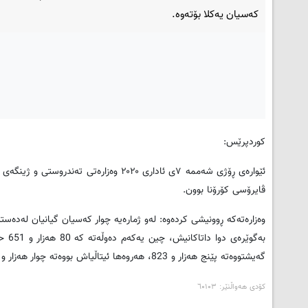
کەسیان یەکلا بۆتەوە.
کوردپرێس:
ڤایرۆسی كۆرۆنا بوون.
وەزارەتەکە ڕوونیشی کردەوە: لەو ژمارەیە چوار كەسیان گیانیان لەدەستدا
گەیشتووەتە پێنج هەزار و 823، هەروەها ئیتاڵیاش بووەتە چوار هەزار و 636 كەس.
کۆدی هەواڵنێر: ٦۰۱۰۳