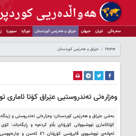
سەرەکی
ئێران
جیهان
عێراق و هەرێمی کوردستان
تورکیا
سووریا
ز
Home
عێراق و هەرێمی کوردستان
وەزارەتی تەندروستیی عێراق كۆتا ئاماری تو
بەشی عێراق و هەرێمی کوردستان- وەزارەتی تەندروستی و ژینگەی
کۆتائاماری تووشبووانی کۆرۆنای بڵاو کردەوە و ڕایگەیاند: کۆ
ئەوانەی تووشبووی ڤایرۆسی کۆرۆنان ٤٦ کەسن و