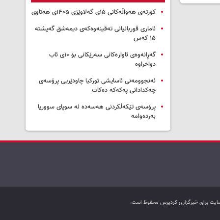
کورتەی هەواڵەکانی ۱۵ی گەلاوێژی ۱۴۰۵ی هەتاوی
ئاماری قوربانیانی تەقینەوەکەی دیمەشق گەیشتە
۱۵ کەس
گەڕانەوەی ئاوارەکانی سەرێکانی بۆ ۱۰ی ئاب
دواخراوە
ئەنجوومەنی ئاسایشی تورکیا چاودێریی پرۆسەی
چەکدادانی پەکەکە دەکات
پرۆسەی تێکەڵکردنی هەسەدە لە سوپای سووریا
بەردەوامە
ب سایت برای خبرگزاری کردپرس محفوظ است.