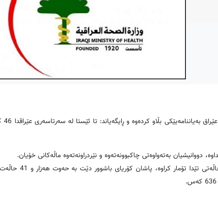
ئێوارەی ڕۆژی شەم
وە، دووانیشیان بەتەواوەتی چاكبوونەتەوە و نێردراونەتەوە ماڵەكانی خۆیان.
بەگوێرەی دوا داتاكانیش، چین یەكەم دەوڵەتە كە 80 هەزار 