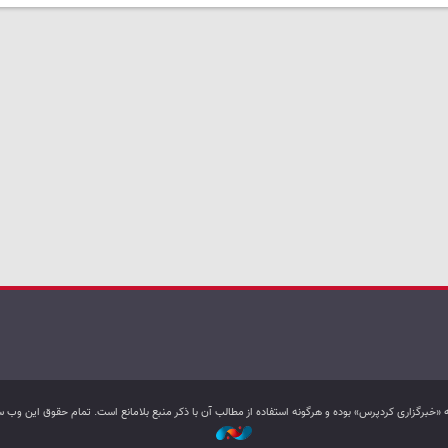
به «خبرگزاری کردپرس» بوده و هرگونه استفاده از مطالب آن با ذکر منبع بلامانع است. تمام حقوق این و