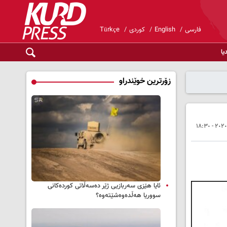
فارسی
English
کوردی
Türkçe
یا
زۆرترین خوێندراو
ئایا هێزی سەربازیی ژێر دەسەڵاتی کوردەکانی
سووریا هەڵدەوەشێتەوە؟