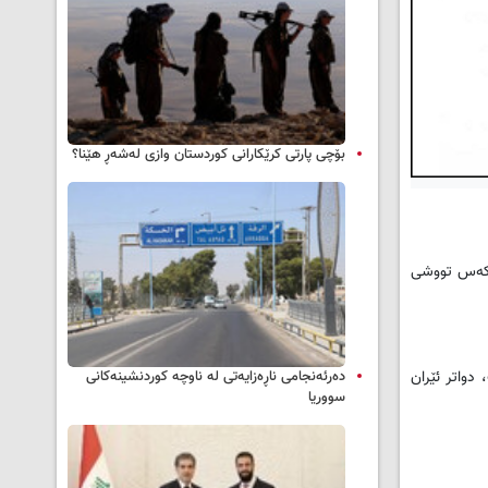
بۆچی پارتی کرێکارانی کوردستان وازی لەشەڕ هێنا؟
مە ۷ی ئاداری ۲۰۲۰ وەزارەتی تەندروستی و ژینگەی عێراق بەیاننامەیێکی بڵاو كردەوە و ڕایگەیاند: تا ئێستا لە سەرتاسەری عێراقدا 46 كەس تووشی
و 651 حاڵەتی تێدا تۆمار كراوە، پاشان كۆریای باشوور دێت بە حەوت هەزار و 41 حاڵەت، دواتر ئێران
دەرئەنجامی ناڕەزایەتی لە ناوچە کوردنشینەکانی
سووریا