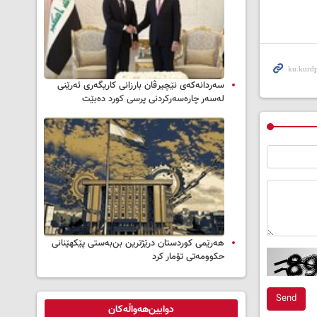
سه‌ردانه‌کەی نێچیرڤان بارزانی كاریگه‌ری ئه‌رێنی
له‌سه‌ر چاره‌سه‌ركردنی پرسی كورد ده‌بێت
هەرێمی کوردستان درێژترین بن‌بەستی پێکهێنانی
حکوومەتی تۆمار کرد
Send
دوایین‌هەواڵەکان