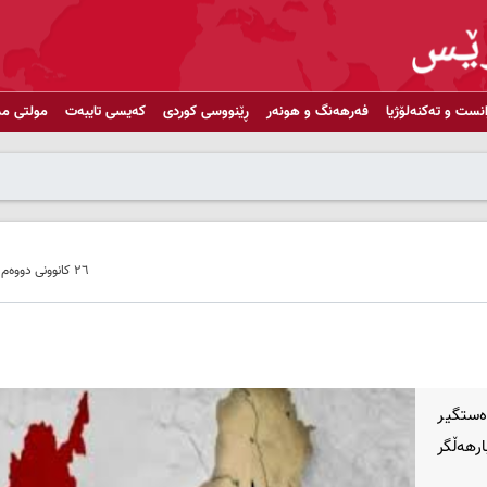
انست و تەکنەلۆژیا
فەرهەنگ و هونەر
ڕێنووسی کوردی
کەیسی تایبەت
مولتی مد
٢٦ کانوونی دووەم ٢٠٢٠ - ١١:٢٢
ه‌ستگیر
رهه‌ڵگر