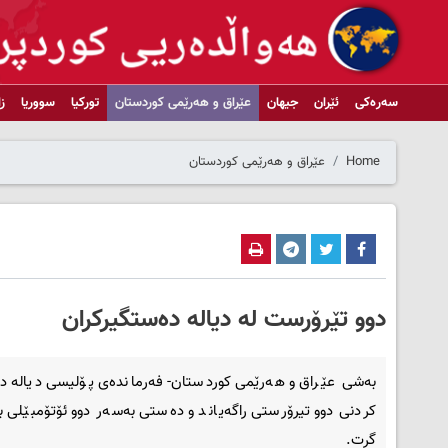
سەرەکی
ئێران
جیهان
عێراق و هەرێمی کوردستان
تورکیا
سووریا
ز
Home
عێراق و هەرێمی کوردستان
دوو تێرۆرست لە دیالە ده‌ستگیركران
بەشی عێراق و هەرێمی کوردستان- فه‌رمانده‌ی پۆلیسی دیاله‌ د
كردنی دوو تیرۆرستی راگه‌یاند و ده‌ستی به‌سه‌ر دوو ئۆتۆمبێلی با
گرت.