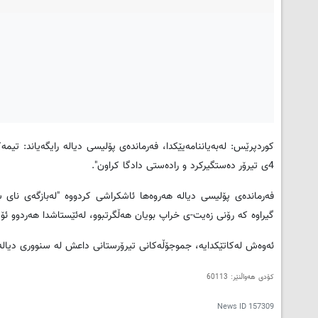
کوردپرێس: له‌به‌یاننامه‌یێكدا، فه‌رمانده‌ی پۆلیسی دیاله‌ رایگه‌یاند: تیمه
4ی تیرۆر ده‌ستگیركرد و راده‌ستی دادگا كراون".
فه‌رمانده‌ی پۆلیسی دیاله‌ هەروەها ئاشكراشی كردووه‌ "له‌بازگه‌ی نای سه‌
گیراوه‌ كه‌ رۆنی زه‌یت-ی خراپ بویان هه‌ڵگرتبوو، له‌ئێستاشدا هه‌ردوو ئۆتۆم
ئه‌وه‌ش له‌كاتێكدایه‌، جموجۆڵه‌كانی تیرۆرستانی داعش له ‌سنووری دیاله‌ زی
کۆدی هەواڵنێر: 60113
News ID
157309