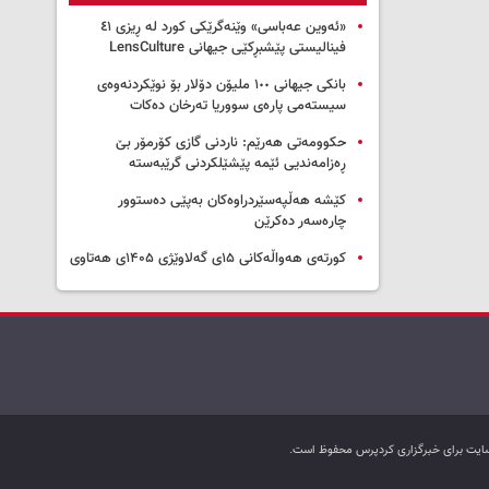
«ئەوین عەباسی» وێنەگرێکی کورد لە ڕیزی ٤١
فینالیستی پێشبڕکێی جیهانی LensCulture
بانکی جیهانی ١٠٠ ملیۆن دۆلار بۆ نوێکردنەوەی
سیستەمی پارەی سووریا تەرخان دەکات
حکوومەتی هەرێم: ناردنی گازی کۆرمۆر بێ
ڕەزامەندیی ئێمە پێشێلکردنی گرێبەستە
کێشە هەڵپەسێردراوەکان بەپێی دەستوور
چارەسەر دەکرێن
کورتەی هەواڵەکانی ۱۵ی گەلاوێژی ۱۴۰۵ی هەتاوی
ب سایت برای خبرگزاری کردپرس محفوظ است.