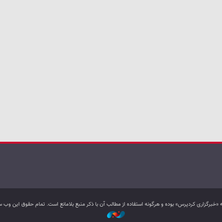
به «خبرگزاری کردپرس» بوده و هرگونه استفاده از مطالب آن با ذکر منبع بلامانع است. تمام حقوق این و