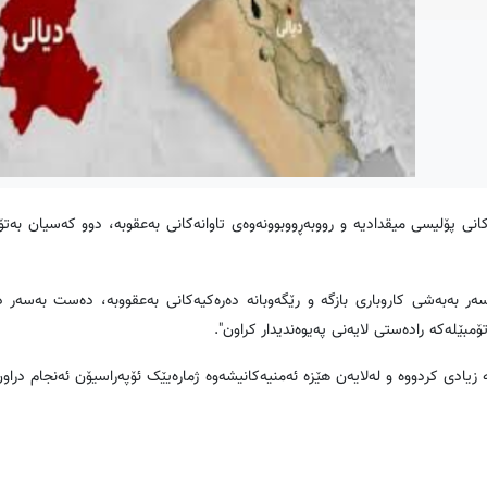
‌كانی پۆلیسی میقدادیه‌ و رووبه‌ڕووبوونه‌وه‌ی تاوانه‌كانی به‌عقوبه‌، دوو كه‌سیان به‌ت
ر به‌به‌شی كاروباری بازگه ‌و رێگه‌وبانه‌ ده‌ره‌كیه‌كانی به‌عقووبه‌، ده‌ست به‌سه‌ر 
بێله‌كه‌ راده‌ستی لایه‌نی په‌یوه‌ندیدار كراون".
ادی كردووه‌ و له‌لایه‌ن هێزه‌ ئه‌منیه‌كانیشه‌وه‌ ژماره‌یێک ئۆپه‌راسیۆن ئه‌نجام دراو