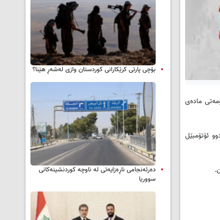
بۆچی پارتی کرێکارانی کوردستان وازی لەشەڕ هێنا؟
ۆمه‌تی ماده‌ی
دوو ئۆتۆمبێل
ن.
دەرئەنجامی ناڕەزایەتی لە ناوچە کوردنشینەکانی
سووریا