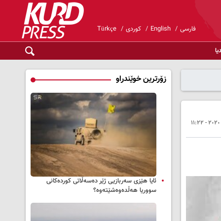
فارسی
English
کوردی
Türkçe
یا
زۆرترین خوێندراو
ئایا هێزی سەربازیی ژێر دەسەڵاتی کوردەکانی
سووریا هەڵدەوەشێتەوە؟