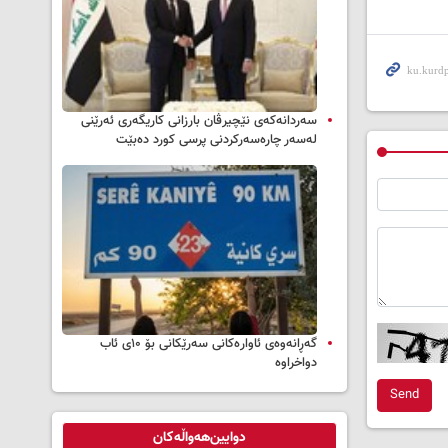
سه‌ردانه‌کەی نێچیرڤان بارزانی كاریگه‌ری ئه‌رێنی
له‌سه‌ر چاره‌سه‌ركردنی پرسی كورد ده‌بێت
گەڕانەوەی ئاوارەکانی سەرێکانی بۆ ۱۰ی ئاب
دواخراوە
Send
دوایین‌هەواڵەکان