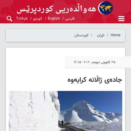
فارسی
English
کوردی
Türkçe
Home
ئێران
کوردستان
٢٥ کانوونی دووەم ٢٠٢٠ - ١٢:١٥
جادەی ژاڵانە کرایەوە