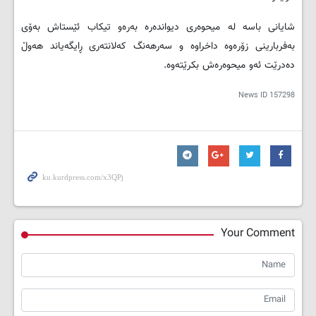
شایانی باسە لە میحوەری دیواندەرە بەرەو تیکاب ئێستاش بەۆی
بەفربارینی زۆرەوە داخراوە و سەرهەنگ کەلانتەری ڕایگەیاند هەوڵ
دەدرێت ئەو میحوەرەش بکرێتەوە.
News ID
157298
Your Comment