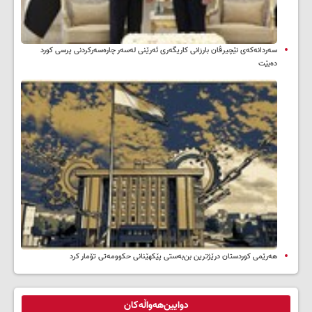
سه‌ردانه‌کەی نێچیرڤان بارزانی كاریگه‌ری ئه‌رێنی له‌سه‌ر چاره‌سه‌ركردنی پرسی كورد
ده‌بێت
هەرێمی کوردستان درێژترین بن‌بەستی پێکهێنانی حکوومەتی تۆمار کرد
دوایین‌هەواڵەکان