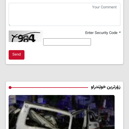
Enter Security Code
*
Send
زۆرترین خوێندراو