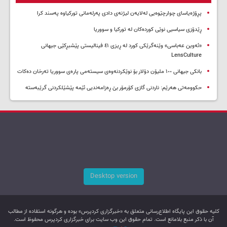
پڕۆژەیاسای چوارچێوەیی لەلایەن لیژنەی دادی پەرلەمانی تورکیاوە پەسند کرا
ڕێدۆزی سیاسیی نوێی کوردەکان لە تورکیا و سووریا
«ئەوین عەباسی» وێنەگرێکی کورد لە ڕیزی ٤١ فینالیستی پێشبڕکێی جیهانی
LensCulture
بانکی جیهانی ١٠٠ ملیۆن دۆلار بۆ نوێکردنەوەی سیستەمی پارەی سووریا تەرخان دەکات
حکوومەتی هەرێم: ناردنی گازی کۆرمۆر بێ ڕەزامەندیی ئێمە پێشێلکردنی گرێبەستە
Desktop version
کليه حقوق اين پایگاه اطلاع‌رسانی متعلق به «خبرگزاری کردپرس» بوده و هرگونه استفاده از مطالب
آن با ذکر منبع بلامانع است. تمام حقوق این وب سایت برای خبرگزاری کردپرس محفوظ است.