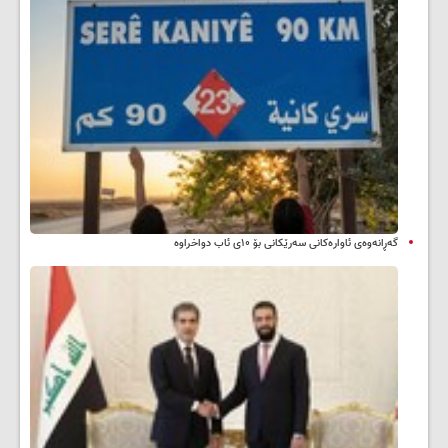
گەڕانەوەی ئاوارەکانی سەرێکانی بۆ ۱۰ی ئاب دواخراوە