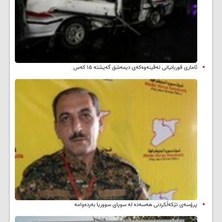
ئاماری قوربانیانی تەقینەوەکەی دیمەشق گەیشتە ۱۵ کەس
پرۆسەی تێکەڵکردنی هەسەدە لە سوپای سووریا بەردەوامە