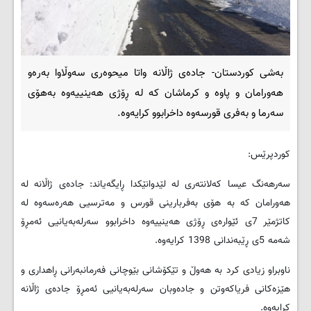
بەشی کوردستان- جادەی ژاڵانە واتا میحوەری سەوڵاوا بەرەو
هەورامان و پاوە و کرماشان کە لە ڕۆژی هەینییەوە بەهۆی
سەرما و بەفری قورسەوە داخرابوو کرایەوە.
کوردپرێس:
سەرهەنگ عیسا کەلانتەری لە لێدوانێکدا ڕایگەیاند: جادەی ژاڵانە لە
هەورامان کە بە هۆی بەفربارینی قورس و مەترسیی هەرەسەوە لە
کاتژمێر 7ی ئێوارەی ڕۆژی هەینییەوە داخرابوو سەرلەبەیانیی ئەمڕۆ
شەمە 5ی ڕێبەندانی 1398 کرایەوە.
ناوبراو زیادی کرد بە هەوڵ و تێکۆشانی بێوچانی فەرمانبەرانی ڕاهداری و
هێزەکانی فریاکەوتن و جادەوبان سەرلەبەیانیی ئەمڕۆ جادەی ژاڵانە
کرایەوە.