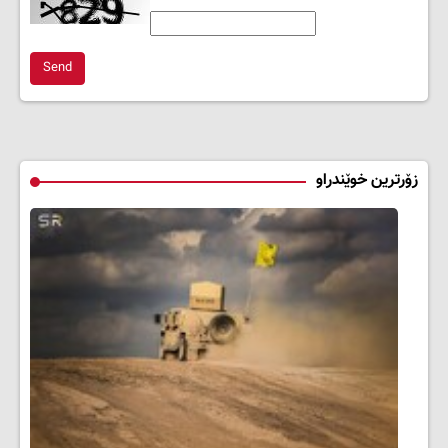
Send
زۆرترین خوێندراو