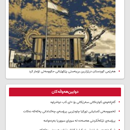
هەرێمی کوردستان درێژترین بن‌بەستی پێکهێنانی حکوومەتی تۆمار کرد
دوایین‌هەواڵەکان
گەڕانەوەی ئاوارەکانی سەرێکانی بۆ ۱۰ی ئاب دواخراوە
ئەنجوومەنی ئاسایشی تورکیا چاودێریی پرۆسەی چەکدادانی پەکەکە دەکات
پرۆسەی تێکەڵکردنی هەسەدە لە سوپای سووریا بەردەوامە