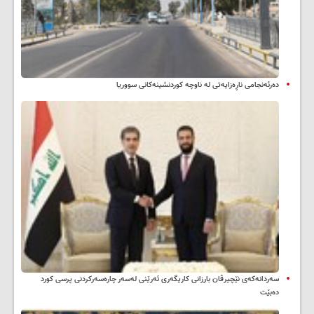
دەرئەنجامی ناڕەزایەتی لە ناوچە کوردنشینەکانی سووریا
سه‌ردانه‌کەی نێچیرڤان بارزانی كاریگه‌ری ئه‌رێنی له‌سه‌ر چاره‌سه‌ركردنی پرسی كورد
ده‌بێت