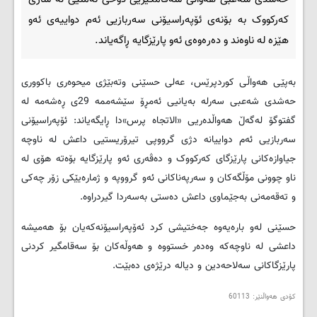
کەرکووک بە بۆنەی ئۆپەراسیۆنی سەربازیی ئەم دواییەی ئەو
هێزە لە ناوەند و دەرەوەی ئەو پارێزگایە ڕاگەیاند.
بەپێی هەواڵی کوردپرێس، عەلی حسێنی وتەبێژی میحوەری باکووری
حەشدی شەعبی سەرلە بەیانیی ئەمڕۆ سێشەممە 29ی ڕەشەمە لە
گفتوگۆ لەگەڵ هەواڵدەریی «الاتجاە پرس»دا ڕایگەیاند: ئۆپەراسیۆنی
سەربازیی ئەم دواییانە دژی گرووپی تیرۆریستیی داعش لە ناوچە
جیاوازەکانی پارێزگای کەرکووک و دەڤەری ئەو پارێزگایە بۆەتە هۆی لە
ناو چوونی مۆڵگەکان و سەرپەناکانی ئەو گرووپە و ژمارەیێکی زۆر چەکی
و تەقەمەنی بەجێماوی داعش دەستی بەسەردا گیردراوە.
حسێنی لەو بارەیەوە جەختیشی کرد ئەۆپەراسیۆنەکەیان بۆ هەمیشە
داعشی لە ناوچەکە وەدەر خستووە و هەوڵەکان بۆ سەقامگیر کردنی
پارێزگاکانی سەلاحەدین و دیالە درێژەی دەبێت.
کۆدی هەواڵنێر: 60113