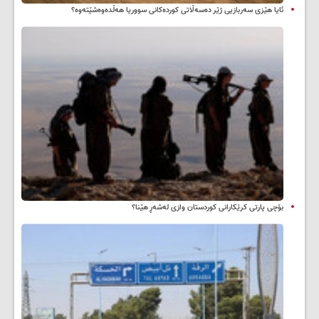
ئایا هێزی سەربازیی ژێر دەسەڵاتی کوردەکانی سووریا هەڵدەوەشێتەوە؟
بۆچی پارتی کرێکارانی کوردستان وازی لەشەڕ هێنا؟