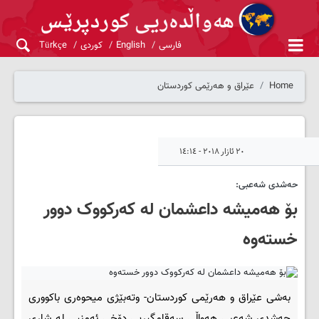
فارسی
English
کوردی
Türkçe
Home
عێراق و هەرێمی کوردستان
٢٠ ئازار ٢٠١٨ - ١٤:١٤
حەشدی شەعبی:
بۆ هەمیشە داعشمان لە کەرکووک دوور
خستەوە
بەشی عێراق و هەرێمی کوردستان- وتەبێژی میحوەری باکووری
حەشدی شەعبی هەواڵی سەقامگیریی دۆخی ئەمنیی لە شاری