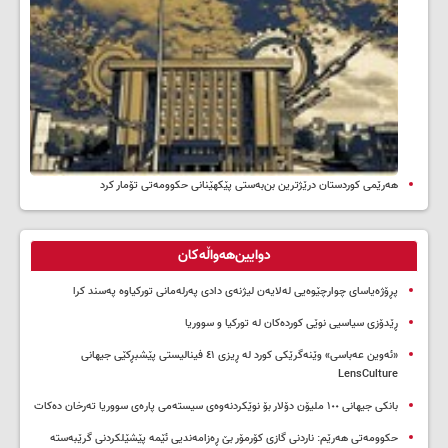
هەرێمی کوردستان درێژترین بن‌بەستی پێکهێنانی حکوومەتی تۆمار کرد
دوایین‌هەواڵەکان
پڕۆژەیاسای چوارچێوەیی لەلایەن لیژنەی دادی پەرلەمانی تورکیاوە پەسند کرا
ڕێدۆزی سیاسیی نوێی کوردەکان لە تورکیا و سووریا
«ئەوین عەباسی» وێنەگرێکی کورد لە ڕیزی ٤١ فینالیستی پێشبڕکێی جیهانی
LensCulture
بانکی جیهانی ١٠٠ ملیۆن دۆلار بۆ نوێکردنەوەی سیستەمی پارەی سووریا تەرخان دەکات
حکوومەتی هەرێم: ناردنی گازی کۆرمۆر بێ ڕەزامەندیی ئێمە پێشێلکردنی گرێبەستە