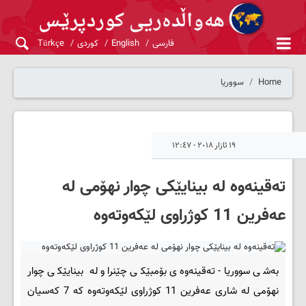
فارسی
English
کوردی
Türkçe
Home
سووریا
١٩ ئازار ٢٠١٨ - ١٢:٤٧
ته‌قینه‌وه‌ له‌ بینایێکی چوار نهۆمی له‌
عه‌فرین 11 کوژراوی لێکه‌وته‌وه‌
به‌شی سووریا- ته‌قینه‌وه‌ی بۆمبێکی چێنراو له‌ بینایێکی چوار
نهۆمی له‌ شاری عه‌فرین 11 کوژراوی لێکه‌وته‌وه‌ که‌ 7 که‌سیان