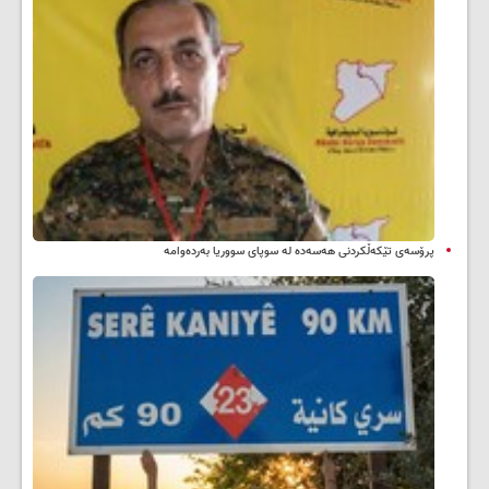
پرۆسەی تێکەڵکردنی هەسەدە لە سوپای سووریا بەردەوامە