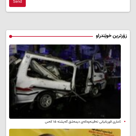
Send
زۆرترین خوێندراو
ئاماری قوربانیانی تەقینەوەکەی دیمەشق گەیشتە ۱۵ کەس