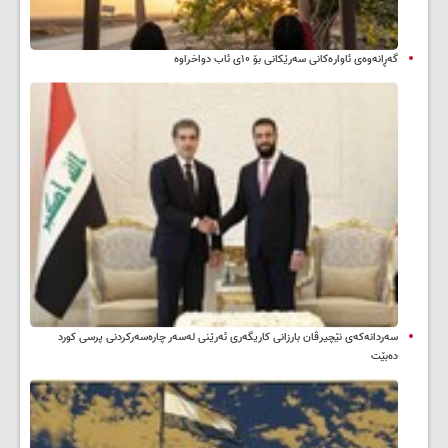
گەڕانەوەی ئاوارەکانی سەرێکانی بۆ ۱۰ی ئاب دواخراوە
سه‌ردانه‌کەی نێچیرڤان بارزانی كاریگه‌ری ئه‌رێنی له‌سه‌ر چاره‌سه‌ركردنی پرسی كورد
ده‌بێت