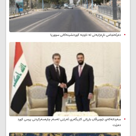
دەرئەنجامی ناڕەزایەتی لە ناوچە کوردنشینەکانی سووریا
سه‌ردانه‌کەی نێچیرڤان بارزانی كاریگه‌ری ئه‌رێنی له‌سه‌ر چاره‌سه‌ركردنی پرسی كورد
ده‌بێت