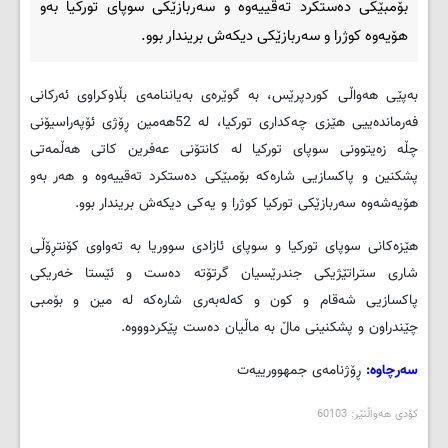
بۆمبێکی ده‌ستکرد ته‌قییه‌وه‌ و سه‌ربازێکی سوپای تورکیا به‌و
هۆیه‌وه‌ کوژرا و سه‌ربازێکی دیکه‌ش بریندار بوو.
به‌پێی هه‌واڵی کوردپرێس، به‌ گوێره‌ی به‌یاننامه‌ی بڵاوکراوی ئه‌رکانی
فه‌رمانده‌ییی هێزی چه‌کداری تورکیا، له‌ 52هه‌مین ڕۆژی ئۆپه‌راسیۆنی
چڵه‌ زه‌یتوونی سوپای تورکیا له‌ کانتۆنی عه‌فرین کاتی هه‌ڵمه‌تی
پشکنین و پاکسازیی شاره‌که‌ بۆمبێکی ده‌ستکرد ته‌قییه‌وه‌ و هه‌ر به‌و
هۆیه‌شه‌وه‌ سه‌ربازێکی تورکیا کوژرا و یه‌کی دیکه‌ش بریندار بوو.
هێزه‌کانی سوپای تورکیا و سوپای ئازادی سووریا به‌ ته‌واوی کۆنتڕۆڵی
شاری ستراتێژیکی جندرێسیان گرتۆته‌ ده‌ست و ئێستا خه‌ریکی
پاکسازیی شه‌قام و کون و که‌له‌به‌ری شاره‌که‌ له‌ مین و بۆمبی
چێندراون و پشکنینی ماڵ به‌ ماڵیان ده‌ست پێکردوووه‌.
سه‌رچاوه‌:
ڕۆژنامه‌ی جمهوورییه‌ت
کۆدی هه‌واڵنێر: 60103