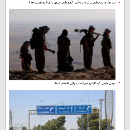
ئایا هێزی سەربازیی ژێر دەسەڵاتی کوردەکانی سووریا هەڵدەوەشێتەوە؟
بۆچی پارتی کرێکارانی کوردستان وازی لەشەڕ هێنا؟