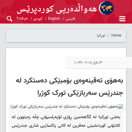
فارسی
English
کوردی
Türkçe
Home
تورکیا
١٣ ئازار ٢٠١٨ - ١٠:٣٢
به‌هۆی ته‌قینه‌وه‌ی بۆمبێکی ده‌ستکرد له‌
جندرێس سه‌ربازێکی تورک کوژرا
به‌شی تورکیا- له‌ 52هه‌مین ڕۆژی ئۆپه‌راسیۆنی چڵه‌ زه‌یتوون له‌
کانتۆنی کوردنشینی عه‌فرین له‌ کاتی پاکسازیی شاری جندرێس