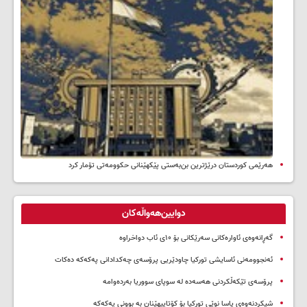
هەرێمی کوردستان درێژترین بن‌بەستی پێکهێنانی حکوومەتی تۆمار کرد
دوایین‌هەواڵەکان
گەڕانەوەی ئاوارەکانی سەرێکانی بۆ ۱۰ی ئاب دواخراوە
ئەنجوومەنی ئاسایشی تورکیا چاودێریی پرۆسەی چەکدادانی پەکەکە دەکات
پرۆسەی تێکەڵکردنی هەسەدە لە سوپای سووریا بەردەوامە
شیکردنەوەی یاسا نوێی تورکیا بۆ کۆتاییهێنان بە بوونی پەکەکە