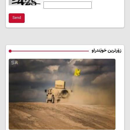
Send
زۆرترین خوێندراو