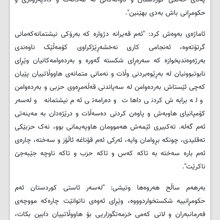
حكومڕانی باش به‌دی بهێنین".
ئاماژه‌ی به‌وه‌ش كرد: "ئه‌م قه‌یرانه‌ دژواره‌ كه‌ به‌رۆكی نیشتمانه‌كه‌مانی
گرتۆ‌ته‌وه‌، ئه‌نجامی كاری نه‌خشه‌ڕێژكراوی كۆمه‌ڵێک ناوه‌ندی
به‌رژه‌وه‌ندیخوازه‌ كه‌ سه‌ره‌ڕای شكسته‌ گه‌وره‌ و به‌رده‌وامه‌كانیان وێڕای
نابوتبوونیان له‌ به‌ڕێوه‌بردنی وڵات و نه‌مانی متمانه‌ی هاووڵاتییان پێیان
كه‌چی ئێستاش به‌رده‌وامن له‌ سه‌پاندنی قه‌ڵه‌مڕه‌وی حزبی و به‌رده‌وامن
و له ‌برابه‌ش كردنی داهات و ده‌رامه‌تی ئه‌م نیشتمانه‌ و له‌سه‌ر
كۆمپانیای هاوبه‌ش و پاوه‌ن كردنی ده‌سه‌ڵات و درێژه‌دان به‌ مه‌ینه‌تی
ئه‌م گه‌له‌. ته‌كبیری ئێمه‌ش هه‌موومان هاوپه‌یمانی بوو، نه‌ک حزبێكی
ته‌قلیدی، چونكه‌ بڕوامان وایه‌، ئه‌ركی ئه‌م قۆناغه‌ ئاڵۆز و سه‌خته‌، چاره‌ی
ئه‌م باره‌ سه‌خته‌ به ‌تاكه‌ كه‌س و تاكه‌ حزب و تاكه‌ ناوچه‌ جێبه‌جێ
ناكرێت".
به‌رهه‌م ساڵح هه‌روه‌ها وتیشی: "له‌سه‌ر ئاستی كوردستان ئه‌م
حكومڕانییه‌ شكستخواردوووه‌، وێڕای ئه‌وه‌ی ناتوانێت چاره‌كه‌ مووچه‌ی
فه‌رمانبه‌ران و لانی كه‌می خزمه‌تگوزاریی بۆ هاووڵاتییان دابین بكات،