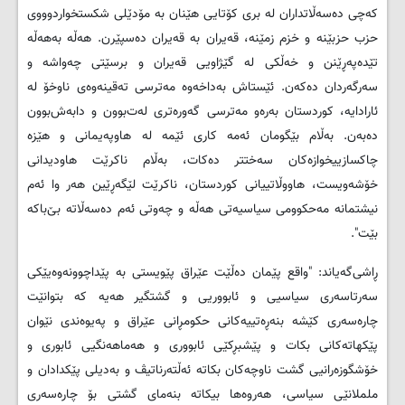
كه‌چی ده‌سه‌ڵاتداران له ‌بری كۆتایی هێنان به‌ مۆدێلی شكستخواردوووی
حزب حزبێنه‌ و خزم زمێنه‌، قه‌یران به ‌قه‌یران ده‌سپێرن. هه‌ڵه‌ به‌هه‌ڵه‌
تێده‌په‌ڕێنن و خه‌ڵكی له‌ گێژاویی قه‌یران و برسێتی چه‌واشه‌ و
سه‌رگه‌ردان ده‌كه‌ن. ئێستاش به‌داخه‌وه‌ مه‌ترسی ته‌قینه‌وه‌ی ناوخۆ له
‌ئارادایه‌، كوردستان به‌ره‌و مه‌ترسی گه‌وره‌تری له‌ت‌بوون و دابه‌ش‌بوون
ده‌به‌ن. به‌ڵام بێگومان ئه‌مه‌ كاری ئێمه‌ له‌ هاوپه‌یمانی و هێزه‌
چاكسازییخوازه‌كان سه‌ختتر ده‌كات، به‌ڵام ناكرێت هاودیدانی
خۆشه‌ویست، هاووڵاتییانی كوردستان، ناكرێت لێگه‌ڕێین هه‌ر وا ئه‌م
نیشتمانه‌ مه‌حكوومی سیاسیه‌تی هه‌ڵه‌ و چه‌وتی ئه‌م ده‌سه‌ڵاته‌ بێ‌باكه‌
بێت".
ڕاشی‌گه‌یاند: "واقع پێمان ده‌ڵێت عێراق پێویستی به‌ پێداچوونه‌وه‌یێكی
سه‌رتاسه‌ری سیاسیی و ئابووریی و گشتگیر هه‌یه‌ كه‌ بتوانێت
چاره‌سه‌ری كێشه‌ بنه‌ڕه‌تییه‌كانی حكومڕانی عێراق و په‌یوه‌ندی نێوان
پێكهاته‌كانی بكات و پێشبڕكێی ئابووری و هه‌ماهه‌نگیی ئابوری و
خۆشگوزه‌رانیی گشت ناوچه‌كان بكاته‌ ئه‌ڵته‌رناتیڤ و به‌دیلی پێكدادان و
ململانێی سیاسی، هه‌روه‌ها بیكاته‌ بنه‌مای گشتی بۆ چاره‌سه‌ری