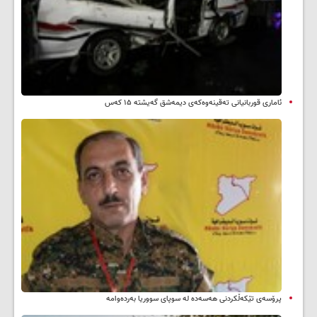
ئاماری قوربانیانی تەقینەوەکەی دیمەشق گەیشتە ۱۵ کەس
پرۆسەی تێکەڵکردنی هەسەدە لە سوپای سووریا بەردەوامە