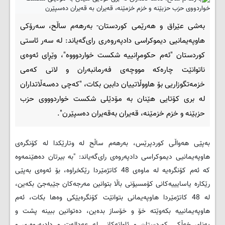
به‌شی عێراق و هه‌رێمی کوردستان- به‌رهه‌م ساڵح، سه‌رۆكی
هاوپه‌یمانیی دیموكراسی دادپه‌روه‌ری رای‌گه‌یاند: له ‌سه‌ر ئاستی
كوردستان "ئه‌م حكومڕانییه‌ شكست خواردوووه"، وێڕای ئه‌وه‌ی
ناتوانێت چاره‌كه‌ مووچه‌ی فه‌رمانبه‌ران و لانی كه‌می
خزمه‌تگوزاریی بۆ هاووڵاتییان دابین بكات، "كه‌چی ده‌سه‌ڵاتداران
له‌ بری كۆتایی هێنان به‌ مۆدێلی شكست خواردوووی حزب
حزبێنه‌ و خزم خزمێنه‌، قه‌یران به‌قه‌یران ده‌سپێرن".
به‌پێی هه‌واڵی کوردپرێس، به‌رهه‌م ساڵح له‌ وتارێكدا له‌ كۆنگره‌ی
هاوپه‌یمانیی دیموكراسی دادپه‌روه‌ی رای‌گه‌یاند: "به ‌بیرتان ده‌هێنمه‌وه‌
كه‌ ئه‌م كۆنگره‌یه‌ له ‌ماوه‌ی 48 كاتژمێردا رێكخراوه‌، بۆ ئه‌وه‌ی به‌پێی
رێكاره‌ یاسایییه‌كانی كۆمسیۆنی باڵا بتوانین مه‌رجه‌كان جێبه‌جێ بكه‌ین،
له‌ 48 كاتژمێردا هاوپه‌یمانی بتوانێت كۆنگره‌یێكی وه‌ها بكات، ئه‌م
هاوپه‌یمانییه‌ بکه‌وێته‌ خۆ و خۆساز بده‌ین، ده‌توانین ببینه‌ پشت و
په‌نای خه‌ڵكی كوردستان و ئاواته‌كانی له‌ عه‌داله‌ت و دادپه‌روه‌ری و