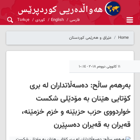
فارسی
English
کوردی
Türkçe
Home
عێراق و هەرێمی کوردستان
١١ کانوونی دووەم ٢٠١٨ - ١٠:١٤
به‌رهه‌م ساڵح: ده‌سه‌ڵاتداران له ‌بری
كۆتایی هێنان به‌ مۆدێلی شكست
خواردووی حزب حزبێنه‌ و خزم خزمێنه‌،
قه‌یران به‌ قه‌یران ده‌سپێرن