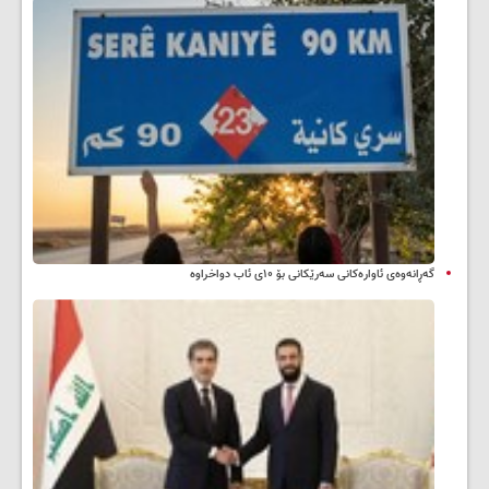
گەڕانەوەی ئاوارەکانی سەرێکانی بۆ ۱۰ی ئاب دواخراوە