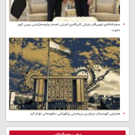
سه‌ردانه‌کەی نێچیرڤان بارزانی كاریگه‌ری ئه‌رێنی له‌سه‌ر چاره‌سه‌ركردنی پرسی كورد
ده‌بێت
هەرێمی کوردستان درێژترین بن‌بەستی پێکهێنانی حکوومەتی تۆمار کرد
دوایین‌هەواڵەکان