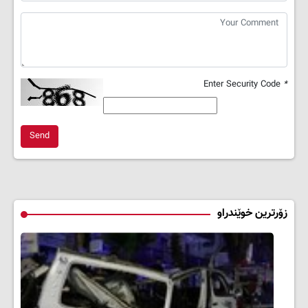
Enter Security Code
*
Send
زۆرترین خوێندراو