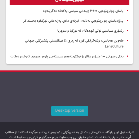
یاسای چوارچێوەیی ۳۹۰۰ زیندانی سیاسی پەکەکە دەگرێتەوە
پڕۆژەیاسای چوارچێوەیی لەلایەن لیژنەی دادی پەرلەمانی تورکیاوە پەسند کرا
ڕێدۆزی سیاسیی نوێی کوردەکان لە تورکیا و سووریا
«ئەوین عەباسی» وێنەگرێکی کورد لە ڕیزی ٤١ فینالیستی پێشبڕکێی جیهانی
LensCulture
بانکی جیهانی ١٠٠ ملیۆن دۆلار بۆ نوێکردنەوەی سیستەمی پارەی سووریا تەرخان دەکات
Desktop version
کليه حقوق اين پایگاه اطلاع‌رسانی متعلق به «خبرگزاری کردپرس» بوده و هرگونه استفاده از مطالب
آن با ذکر منبع بلامانع است. تمام حقوق این وب سایت برای خبرگزاری کردپرس محفوظ است.