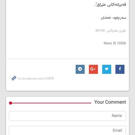
قه‌یرانه‌كانی عێراق".
سه‌رچاوه‌: خه‌ندان
کۆدی هه‌واڵنێر: 60104
News ID
10356
Your Comment