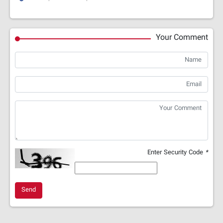
Your Comment
Enter Security Code
*
Send