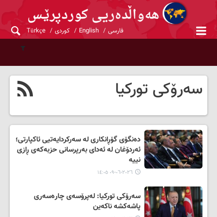
فارسی
English
کوردی
Türkçe
سەرۆکی تورکیا
دەنگۆی گۆڕانکاری لە سەرکردایەتیی ئاکپارتی؛
ئەردۆغان لە ئەدای بەرپرسانی حزبەکەی ڕازی
نییە
٢٠٢٦-٠٦-٠٩ ١٤:٠٥
سەرۆکی تورکیا: لەپرۆسەی چارەسەری
پاشەکشە ناکەین