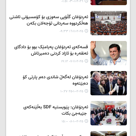
٢٠٢٦-٠١-٠٣ ٠١:٥١
ئەردۆغان گڵۆپی سەوزی بۆ كۆمسیۆنی ئاشتی
هەڵکردووە سەردانی ئۆجەلان بکەن
٢٠٢٥-١١-١٦ ٠٩:٣٣
قسەكەی ئەردۆغان پەیامێک بوو بۆ دادگای
ئەنقەرە بۆ ئازاد کردنی دەمیرتاش
٢٠٢٥-١١-٠٧ ١٩:١٢
ئەردۆغان لەگەڵ شاندی دەم پارتی کۆ
دەبێتەوە
٢٠٢٥-١٠-٢٥ ١٠:٢٧
ئەردۆغان: پێویستیە SDF بەڵێنەکەی
جێبەجێ بکات
٢٠٢٥-١٠-٠٨ ١٥:٠٠