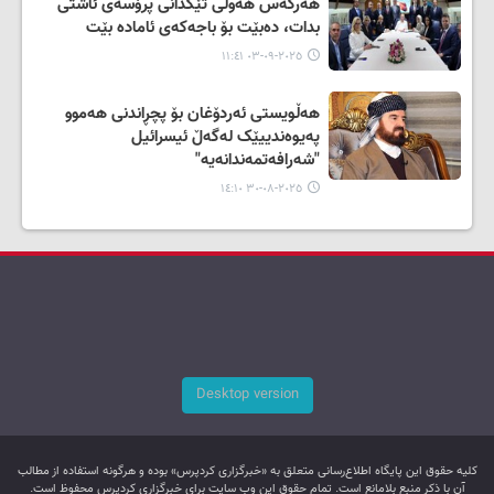
هەرکەس هەوڵی تێکدانی پرۆسەی ئاشتی
بدات، دەبێت بۆ باجەکەی ئامادە بێت
٢٠٢٥-٠٩-٠٣ ١١:٤١
هەڵویستی ئەردۆغان بۆ پچڕاندنی هەموو
پەیوەندییێک لەگەڵ ئیسرائیل
"شەرافەتمەندانەیە"
٢٠٢٥-٠٨-٣٠ ١٤:١٠
Desktop version
کليه حقوق اين پایگاه اطلاع‌رسانی متعلق به «خبرگزاری کردپرس» بوده و هرگونه استفاده از مطالب
آن با ذکر منبع بلامانع است. تمام حقوق این وب سایت برای خبرگزاری کردپرس محفوظ است.