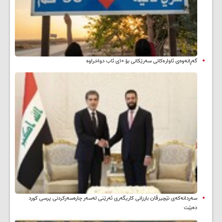
گەڕانەوەی ئاوارەکانی سەرێکانی بۆ ۱۰ی ئاب دواخراوە
سه‌ردانه‌کەی نێچیرڤان بارزانی كاریگه‌ری ئه‌رێنی له‌سه‌ر چاره‌سه‌ركردنی پرسی كورد
ده‌بێت