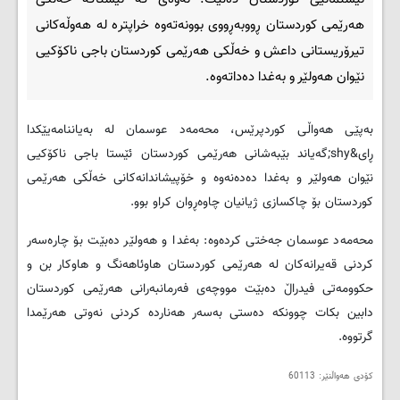
هەرێمی کوردستان ڕووبەڕووی بوونەتەوە خراپترە لە هەوڵەکانی
تیرۆریستانی داعش و خەڵکی هەرێمی کوردستان باجی ناکۆکیی
نێوان هەولێر و بەغدا دەداتەوە.
بەپێی هەواڵی کوردپرێس، محەمەد عوسمان لە بەیاننامەیێکدا
ڕای&shy;گەیاند بێبەشانی هەرێمی کوردستان ئێستا باجی ناکۆکیی
نێوان هەولێر و بەغدا دەدەنەوە و خۆپیشاندانەکانی خەڵکی هەرێمی
کوردستان بۆ چاکسازی ژیانیان چاوەڕوان کراو بوو.
محەمەد عوسمان جەختی کردەوە: بەغدا و هەولێر دەبێت بۆ چارەسەر
کردنی قەیرانەکان لە هەرێمی کوردستان هاوئاهەنگ و هاوکار بن و
حکوومەتی فیدراڵ دەبێت مووچەی فەرمانبەرانی هەرێمی کوردستان
دابین بکات چوونکە دەستی بەسەر هەناردە کردنی نەوتی هەرێمدا
گرتووە.
کۆدی هه‌واڵنێر: 60113