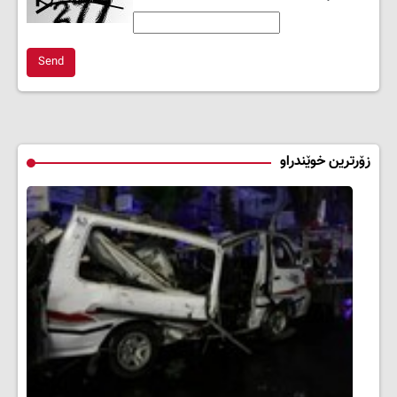
Send
زۆرترین خوێندراو