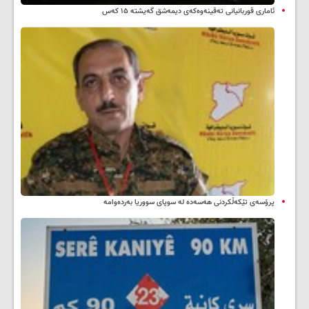
ئاماری قوربانیانی تەقینەوەکەی دیمەشق گەیشتە ۱۵ کەس
پرۆسەی تێکەڵکردنی هەسەدە لە سوپای سووریا بەردەوامە