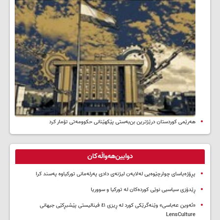
هەرێمی کوردستان درێژترین بن‌بەستی پێکهێنانی حکوومەتی تۆمار کرد
دوایین‌هەواڵەکان
پڕۆژەیاسای چوارچێوەیی لەلایەن لیژنەی دادی پەرلەمانی تورکیاوە پەسند کرا
ڕێدۆزی سیاسیی نوێی کوردەکان لە تورکیا و سووریا
«ئەوین عەباسی» وێنەگرێکی کورد لە ڕیزی ٤١ فینالیستی پێشبڕکێی جیهانی
LensCulture