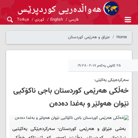
فارسی
English
کوردی
Türkçe
Home
عێراق و هەرێمی کوردستان
٢٥ کانونی یەکەم ٢٠١٧ - ١٩:٢٨
سەرکردەیێکی یەکێتی:
خەڵکی هەرێمی کوردستان باجی ناکۆکیی
نێوان هەولێر و بەغدا دەدەن
بەشی عێراق و هەرێمی کوردستان- سەرکردەیێکی یەکێتیی
نیشتمانیی کوردستان دەڵێت: ئەوەی کە ئێستاکە خەڵکی