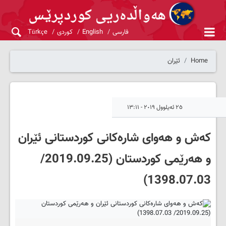
فارسی
English
کوردی
Türkçe
Home
ئێران
٢٥ ئەیلوول ٢٠١٩ - ١٣:١١
که‌ش و هه‌وای شاره‌کانی کوردستانی ئێران
و هه‌رێمی کوردستان (2019.09.25/
1398.07.03)