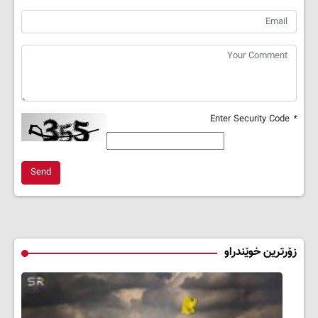
Enter Security Code
*
Send
زۆرترین خوێندراو