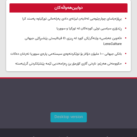
دوایین‌هەواڵەکان
پڕۆژەیاسای چوارچێوەیی لەلایەن لیژنەی دادی پەرلەمانی تورکیاوە پەسند کرا
ڕێدۆزی سیاسیی نوێی کوردەکان لە تورکیا و سووریا
«ئەوین عەباسی» وێنەگرێکی کورد لە ڕیزی ٤١ فینالیستی پێشبڕکێی جیهانی
LensCulture
بانکی جیهانی ١٠٠ ملیۆن دۆلار بۆ نوێکردنەوەی سیستەمی پارەی سووریا تەرخان دەکات
حکوومەتی هەرێم: ناردنی گازی کۆرمۆر بێ ڕەزامەندیی ئێمە پێشێلکردنی گرێبەستە
Desktop version