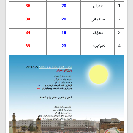
1
هه‌ولێر
20
36
2
سلێمانی
20
34
3
دهۆک
18
34
4
که‌رکووک
23
39