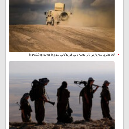
ئایا هێزی سەربازیی ژێر دەسەڵاتی کوردەکانی سووریا هەڵدەوەشێتەوە؟