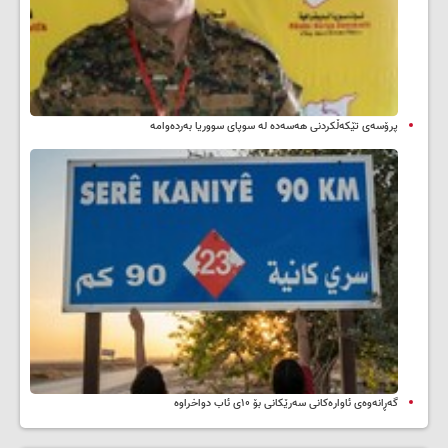
پرۆسەی تێکەڵکردنی هەسەدە لە سوپای سووریا بەردەوامە
گەڕانەوەی ئاوارەکانی سەرێکانی بۆ ۱۰ی ئاب دواخراوە