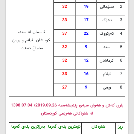
2
سلێمانی
19
32
3
دهۆک
17
33
ئاسمان له‌ سنه،
4
که‌رکووک
22
37
کرماشان، ئیلام و ورمێ
5
سنه‌
9
32
ساماڵ ده‌بێت
.
6
کرماشان
12
32
7
ئیلام
16
33
8
ورمێ
9
27
باری که‌ش و هه‌وای سبه‌ی پێنجشه‌ممه‌ 2019.09.26/ 1398.07.04
له‌ شاره‌کانی هه‌رێمی کوردستان
ڕیز
شاره‌کان
نزمترین پله‌ی گه‌رما
به‌رزترین پله‌ی گه‌رما