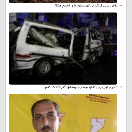
بۆچی پارتی کرێکارانی کوردستان وازی لەشەڕ هێنا؟
ئاماری قوربانیانی تەقینەوەکەی دیمەشق گەیشتە ۱۵ کەس