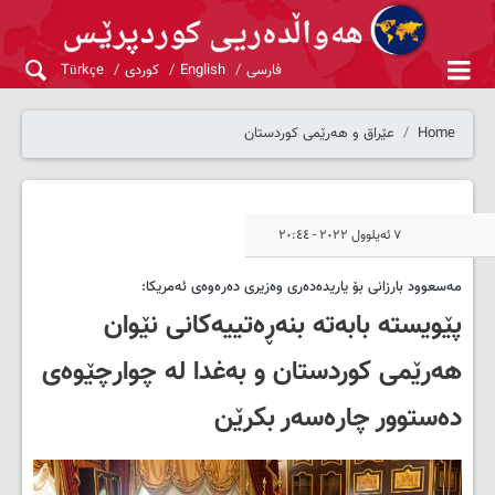
فارسی
English
کوردی
Türkçe
Home
عێراق و هەرێمی کوردستان
٧ ئەیلوول ٢٠٢٢ - ٢٠:٤٤
مەسعوود بارزانی بۆ یاریدەدەری وەزیری دەرەوەی ئەمریكا:
پێویستە بابەتە بنەڕەتییەكانی نێوان
هەرێمی کوردستان و بەغدا لە چوارچێوەی
دەستوور چارەسەر بكرێن