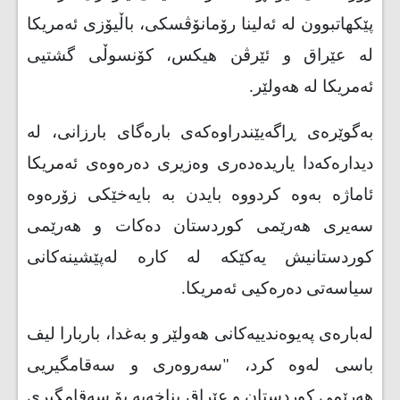
پێكهاتبوون لە ئەلینا رۆمانۆڤسکی، باڵیۆزی ئەمریكا
لە عێراق و ئێرڤن هیكس، كۆنسوڵی گشتیی
ئەمریكا لە هەولێر
.
بەگوێرەی ڕاگەیێندراوەکەی بارەگای بارزانی، لە
دیدارەكەدا یاریدەدەری وەزیری دەرەوەی ئەمریكا
ئاماژە بەوە کردووە بایدن بە بایەخێكی زۆرەوە
سەیری هەرێمی كوردستان دەكات و هەرێمی
كوردستانیش یەكێكە لە کارە لەپێشینەکانی
سیاسەتی دەرەكیی ئەمریکا.
لەبارەی پەیوەندییەکانی هەولێر و بەغدا، باربارا لیف
باسی لەوە کرد، "سەروەری و سەقامگیریی
هەرێمی كوردستان و عێراق بناخەیە بۆ سەقامگیری