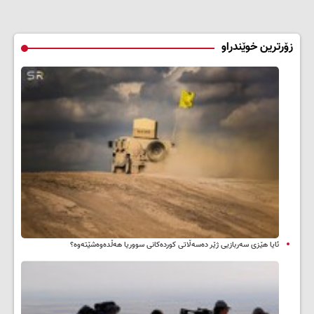
زۆرترین خوێندراو
ئایا هێزی سەربازیی ژێر دەسەڵاتی کوردەکانی سووریا هەڵدەوەشێتەوە؟