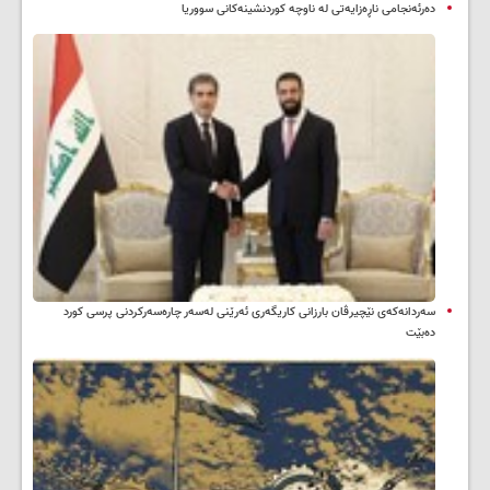
دەرئەنجامی ناڕەزایەتی لە ناوچە کوردنشینەکانی سووریا
سه‌ردانه‌کەی نێچیرڤان بارزانی كاریگه‌ری ئه‌رێنی له‌سه‌ر چاره‌سه‌ركردنی پرسی كورد
ده‌بێت