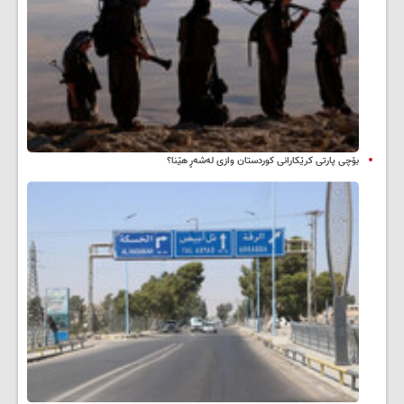
بۆچی پارتی کرێکارانی کوردستان وازی لەشەڕ هێنا؟