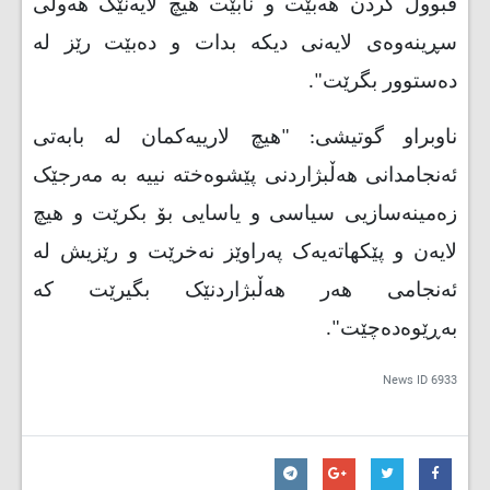
قبووڵ كردن هەبێت و نابێت هیچ لایەنێک هەوڵی
سڕینەوەی لایەنی دیکە بدات و دەبێت رێز لە
دەستوور بگرێت
."
ناوبراو گوتیشی: "هیچ لارییەكمان لە بابەتی
ئەنجامدانی هەڵبژاردنی پێشوەختە نییە بە مەرجێک
زەمینەسازیی سیاسی و یاسایی بۆ بكرێت و هیچ
لایەن و پێكهاتەیەک پەراوێز نەخرێت و رێزیش لە
ئەنجامی هەر هەڵبژاردنێک بگیرێت كە
بەڕێوەدەچێت
."
News ID
6933