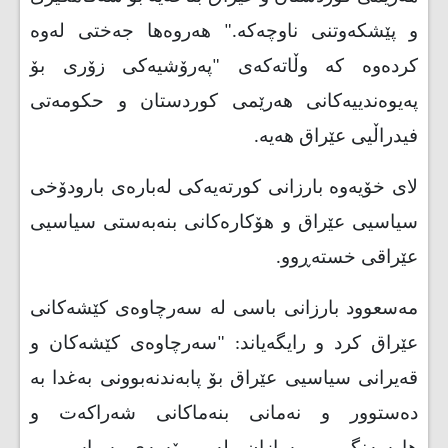
و پێشكەوتنی ناوچەكە." هەروەها جەختی لەوە
كردەوە كە وڵاتەكەی "پەرۆشیەكی زۆری بۆ
پەیوەندییەكانی هەرێمی كوردستان و حكومەتی
فیدراڵیی عێراق هەیە
.
لای خۆیەوە بارزانی كورتەیەكی لەبارەی بارودۆخی
سیاسیی عێراق و هۆكارەكانی بنەبەستی سیاسیی
عێراقی خستەڕوو
.
مەسعوود بارزانی باسی لە سەرچاوەی کێشەکانی
عێراق کرد و رایگەیاند: "سەرچاوەی كێشەكان و
قەیرانی سیاسیی عێراق بۆ پابەندنەبوونی بەغدا بە
دەستوور و نەمانی بنەماكانی شەراكەت و