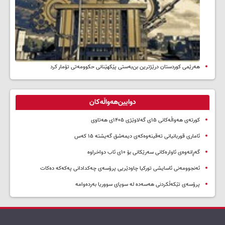
هەرێمی کوردستان درێژترین بن‌بەستی پێکهێنانی حکوومەتی تۆمار کرد
دوایین‌هەواڵەکان
کورتەی هەواڵەکانی ۱۵ی گەلاوێژی ۱۴۰۵ی هەتاوی
ئاماری قوربانیانی تەقینەوەکەی دیمەشق گەیشتە ۱۵ کەس
گەڕانەوەی ئاوارەکانی سەرێکانی بۆ ۱۰ی ئاب دواخراوە
ئەنجوومەنی ئاسایشی تورکیا چاودێریی پرۆسەی چەکدادانی پەکەکە دەکات
پرۆسەی تێکەڵکردنی هەسەدە لە سوپای سووریا بەردەوامە