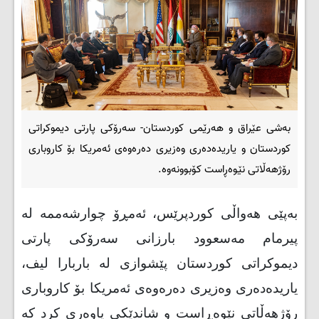
بەشی عێراق و هەرێمی کوردستان- سەرۆکی پارتی دیموکراتی
کوردستان و یاریدەدەری وەزیری دەرەوەی ئەمریكا بۆ كاروباری
رۆژهەڵاتی نێوەڕاست کۆبوونەوە.
بەپێی هەواڵی کوردپرێس، ئەمڕۆ چوارشەممە لە
پیرمام مەسعوود بارزانی سەرۆکی پارتی
دیموکراتی کوردستان پێشوازی لە باربارا لیف،
یاریدەدەری وەزیری دەرەوەی ئەمریكا بۆ كاروباری
رۆژهەڵاتی نێوەڕاست و شاندێكی یاوەری كرد كە