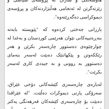
هاوسەنگی و سازان لە پڕۆسەی سیاسی و
رێزنەگرتن لە ئەنجامی هەڵبژاردنەكان و پڕۆسەی
دیموكراسی دەگەڕێتەوە".
بارزانی جەختی کردەوە کە "پێویستە بابەتە
بنەڕەتییەكانی نێوان هەرێمی کوردستان و بەغدا لە
چوارچێوەی دەستوور چارەسەر بكرێن و هەر
رێككەوتن و پێكهاتنێک دەبێت لەسەر بنەمای
دەستوور بە روونی و بە جیددی كاری لەسەر
بكرێت
."
لەبارەی چارەسەری کێشەکانی دۆخی عێراق،
سەرۆکی پارتی دیموکرات دەڵێت، "لە عێراقدا
دەبێت بۆ چارەسەری كێشەكان فەرهەنگی یەكتر