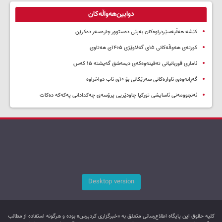
دوایین‌هەواڵەکان
کێشە هەڵپەسێردراوەکان بەپێی دەستوور چارەسەر دەکرێن
کورتەی هەواڵەکانی ۱۵ی گەلاوێژی ۱۴۰۵ی هەتاوی
ئاماری قوربانیانی تەقینەوەکەی دیمەشق گەیشتە ۱۵ کەس
گەڕانەوەی ئاوارەکانی سەرێکانی بۆ ۱۰ی ئاب دواخراوە
ئەنجوومەنی ئاسایشی تورکیا چاودێریی پرۆسەی چەکدادانی پەکەکە دەکات
Desktop version
کليه حقوق اين پایگاه اطلاع‌رسانی متعلق به «خبرگزاری کردپرس» بوده و هرگونه استفاده از مطالب