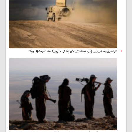
ئایا هێزی سەربازیی ژێر دەسەڵاتی کوردەکانی سووریا هەڵدەوەشێتەوە؟