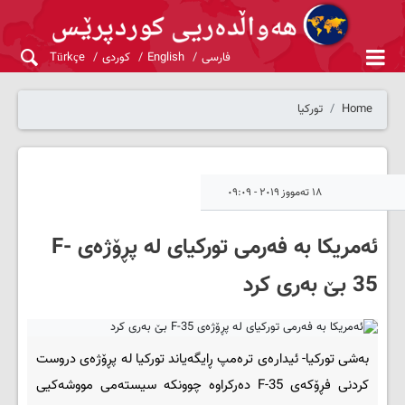
فارسی
English
کوردی
Türkçe
Home
تورکیا
١٨ تەمووز ٢٠١٩ - ٠٩:٠٩
ئەمریکا بە فەرمی تورکیای لە پڕۆژەی F-
35 بێ بەری کرد
بەشی تورکیا- ئیدارەی ترەمپ ڕایگەیاند تورکیا لە پڕۆژەی دروست
کردنی فڕۆکەی F-35 دەرکراوە چوونکە سیستەمی مووشەکیی