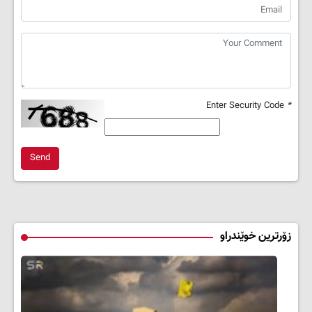
Enter Security Code
*
Send
زۆرترین خوێندراو