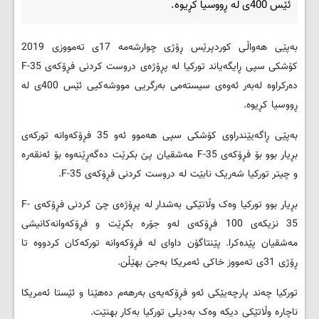
ئێس 400ی لە ڕووسیا کڕیوە.
بەپێی هەواڵی کوردپرێس ڕۆژی چوارشەمە 17ی تەمووزی 2019
کۆشکی سپی ڕایگەیاند تورکیا لە پڕۆژەی دروست کردنی فڕۆکەی F-35
دەرکراوە لەبەر ئەوەی سیستەمی بەرگریی مووشەکیی ئێس 400ی لە
ڕووسیا کڕیوە.
بەپێی ڕاگەیێندراوی کۆشکی سپی هەموو ئەو 35 فڕۆکەوانە تورکەی
بڕیار بوو بۆ فڕۆکەی F-35 مەشقیان پێ بکرێت دەگەڕێنەوە بۆ ئەنقەرە
و چیتر تورکیا شەریک نابێت لە دروست کردنی فڕۆکەی F-35.
بڕیار بوو تورکیا وەک وڵاتێکی بەشدار لە پڕۆژەی چێ کردنی فڕۆکەی F-
35 نزیکەی 100 فڕۆکەی لەو جۆرە بکڕێت و فڕۆکەوانەکانیشی
مەشقیان پێدەکرا. پێنتاگۆن داوای لە فڕۆکەوانە تورکەکان کردووە تا
ڕۆژی 31ی تەمووز خاکی ئەمریکا بەجێ بهێڵن.
تورکیا چەند پارچەیێکی ئەو فڕۆکەیەی بەرهەم دەهێنا و ئێستا ئەمریکا
ناچارە وڵاتێکی دیکە وەک بەدیلی تورکیا بەکار بهنێت.