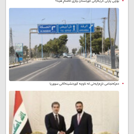
بۆچی پارتی کرێکارانی کوردستان وازی لەشەڕ هێنا؟
دەرئەنجامی ناڕەزایەتی لە ناوچە کوردنشینەکانی سووریا