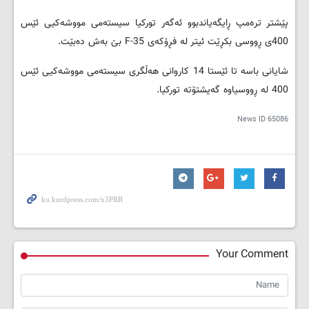
پێشتر ترەمپ ڕایگەیاندبوو ئەگەر تورکیا سیستەمی مووشەکیی ئێس
400ی ڕووسی بکڕێت ئیتر لە فڕۆکەی F-35 بێ بەش دەبێت.
شایانی باسە تا ئێستا 14 کاروانی هەڵگری سیستەمی مووشەکیی ئێس
400 لە ڕووسیاوە گەیشتۆتە تورکیا.
News ID
65086
Your Comment