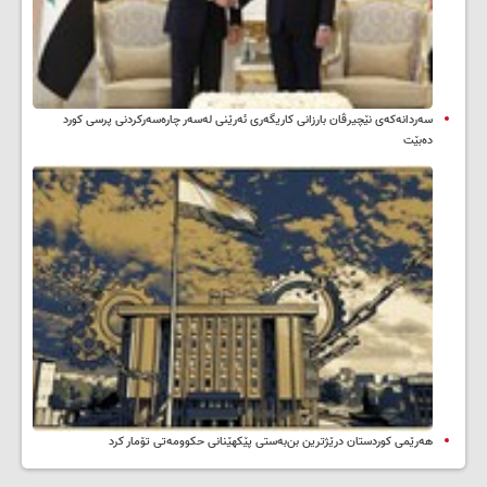
سه‌ردانه‌کەی نێچیرڤان بارزانی كاریگه‌ری ئه‌رێنی له‌سه‌ر چاره‌سه‌ركردنی پرسی كورد
ده‌بێت
هەرێمی کوردستان درێژترین بن‌بەستی پێکهێنانی حکوومەتی تۆمار کرد