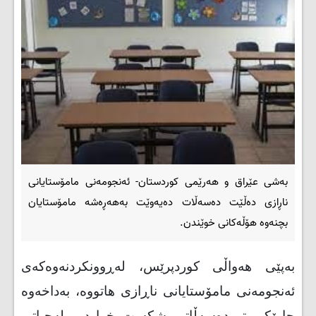
بەشی عێراق و هەرێمی کوردستان- ئه‌نجومه‌نى مامۆستایانى
ناڕازى ده‌ڵێت ده‌سه‌ڵات ده‌یه‌وێت به‌هه‌ڕه‌شه‌ مامۆستایان
بچنه‌وه‌ هۆڵه‌کانى خوێندن.
بەپێی هەواڵی کوردپرێس، له‌ڕوونکردنه‌وه‌که‌ى
ئه‌نجومه‌نى مامۆستایانى ناڕازى هاتووه‌، بەداخەوە