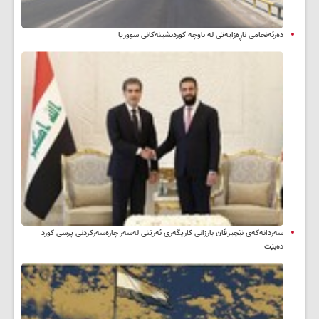
دەرئەنجامی ناڕەزایەتی لە ناوچە کوردنشینەکانی سووریا
سه‌ردانه‌کەی نێچیرڤان بارزانی كاریگه‌ری ئه‌رێنی له‌سه‌ر چاره‌سه‌ركردنی پرسی كورد
ده‌بێت