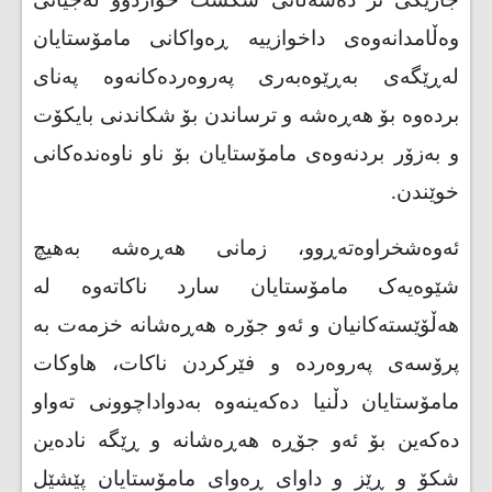
جارێکی تر دەسەڵاتی شکست خواردوو لەجیاتی
وەڵامدانەوەی داخوازییە ڕەواکانی مامۆستایان
لەڕێگەی بەڕێوەبەری پەروەردەکانەوە پەنای
بردەوە بۆ هەڕەشە و ترساندن بۆ شکاندنی بایکۆت
و بەزۆر بردنەوەی مامۆستایان بۆ ناو ناوەندەکانی
خوێندن
.
ئه‌وه‌شخراوه‌ته‌ڕوو، زمانی هەڕەشە بەهیچ
شێوەیەک مامۆستایان سارد ناکاتەوە لە
هەڵۆێستەکانیان و ئەو جۆرە هەڕەشانە خزمەت بە
پرۆسەی پەروەردە و فێرکردن ناکات، هاوکات
مامۆستایان دڵنیا دەکەینەوە بەدواداچوونی تەواو
دەکەین بۆ ئەو جۆڕە هەڕەشانە و ڕێگە نادەین
شکۆ و ڕێز و داوای ڕەوای مامۆستایان پێشێل