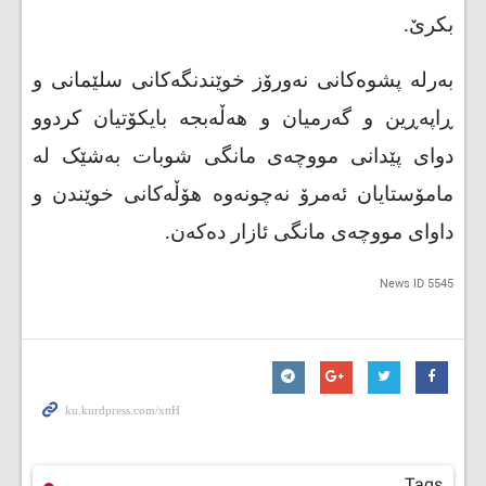
بکرێ
.
به‌رله‌ پشوه‌کانى نه‌ورۆز خوێندنگه‌کانى سلێمانى و
ڕاپه‌ڕین و گه‌رمیان و هه‌ڵه‌بجه‌ بایکۆتیان کردوو
دواى پێدانى مووچه‌ى مانگى شوبات به‌شێک له‌
مامۆستایان ئه‌مرۆ نه‌چونه‌وه‌ هۆڵه‌کانى خوێندن و
داواى مووچه‌ى مانگى ئازار ده‌که‌ن.
News ID
5545