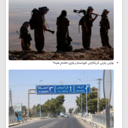
بۆچی پارتی کرێکارانی کوردستان وازی لەشەڕ هێنا؟