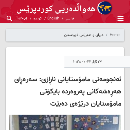
فارسی
English
کوردی
Türkçe
Home
عێراق و هەرێمی کوردستان
٢٧ ئازار ٢٠٢٢ - ١٠:٢٨
ئه‌نجومه‌نى مامۆستایانى ناڕازى: سەرەڕای
هەڕەشەکانی پەروەردە بایکۆتی
مامۆستایان درێژەی دەبێت