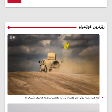
زۆرترین خوێندراو
ئایا هێزی سەربازیی ژێر دەسەڵاتی کوردەکانی سووریا هەڵدەوەشێتەوە؟