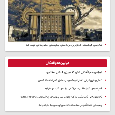
هەرێمی کوردستان درێژترین بن‌بەستی پێکهێنانی حکوومەتی تۆمار کرد
دوایین‌هەواڵەکان
کورتەی هەواڵەکانی ۱۵ی گەلاوێژی ۱۴۰۵ی هەتاوی
ئاماری قوربانیانی تەقینەوەکەی دیمەشق گەیشتە ۱۵ کەس
گەڕانەوەی ئاوارەکانی سەرێکانی بۆ ۱۰ی ئاب دواخراوە
ئەنجوومەنی ئاسایشی تورکیا چاودێریی پرۆسەی چەکدادانی پەکەکە دەکات
پرۆسەی تێکەڵکردنی هەسەدە لە سوپای سووریا بەردەوامە