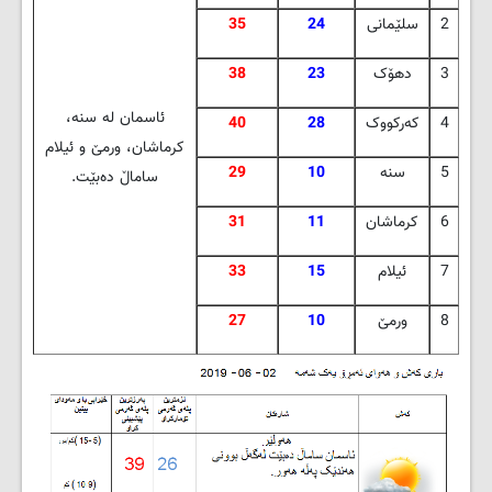
2
سلێمانی
24
35
3
دهۆک
23
38
ئاسمان له‌ سنه،
4
که‌رکووک
28
40
کرماشان، ورمێ و ئیلام
5
سنه‌
10
29
ساماڵ ده‌بێت
.
6
کرماشان
11
31
7
ئیلام
15
33
8
ورمێ
10
27