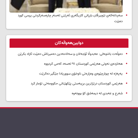
سه‌ردانه‌کەی نێچیرڤان بارزانی كاریگه‌ری ئه‌رێنی له‌سه‌ر چاره‌سه‌ركردنی پرسی كورد
ده‌بێت
دوایین‌هەواڵەکان
دەوڵەت باخچەلی: عەبدوڵا ئۆجەلان و سەلاحەدین دەمیرتاش دەبێت ئازاد بکرێن
هەناردەی نەوتی هەرێمی کوردستان ۹۱ لەسەد کەمی کردووە
یەپەژە لە چوارچێوەی وەزارەتی ناوخۆی سووریادا جێگیر دەکرێت
هەرێمی کوردستان درێژترین بن‌بەستی پێکهێنانی حکوومەتی تۆمار کرد
شەرع و عەبدی لە دیمەشق کۆ بوونەوە