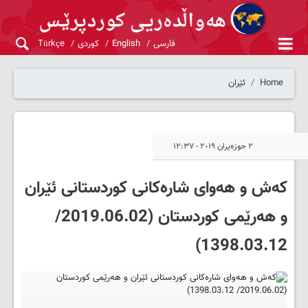
فارسی
English
کوردی
Türkçe
Home
ئێران
٢ حوزەیران ٢٠١٩ - ١٢:٣٧
که‌ش و هه‌وای شاره‌کانی کوردستانی ئێران
و هه‌رێمی کوردستان (2019.06.02/
1398.03.12)