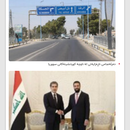
دەرئەنجامی ناڕەزایەتی لە ناوچە کوردنشینەکانی سووریا