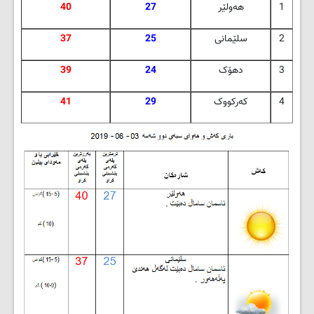
1
هه‌ولێر
27
40
2
سلێمانی
25
37
3
دهۆک
24
39
4
که‌رکووک
29
41