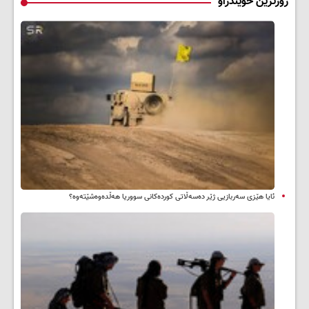
زۆرترین خوێندراو
ئایا هێزی سەربازیی ژێر دەسەڵاتی کوردەکانی سووریا هەڵدەوەشێتەوە؟