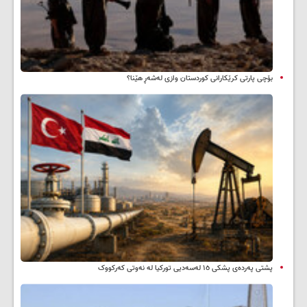
بۆچی پارتی کرێکارانی کوردستان وازی لەشەڕ هێنا؟
پشتی پەردەی پشکی ١٥ لەسەدیی تورکیا لە نەوتی کەرکووک