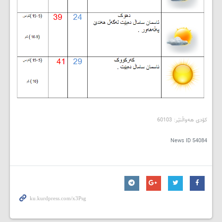
کۆدی هه‌واڵنێر: 60103
News ID
54084