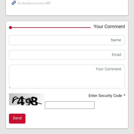
Your Comment
Enter Security Code
*
Send