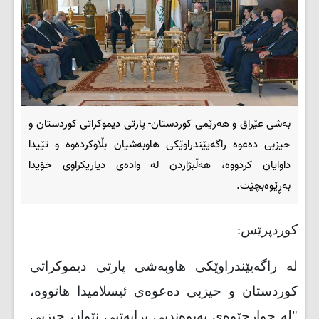
بەشی عێراق و هەرێمی کوردستان- پارتی دیموکراتی کوردستان و
حیزبی دەعوە راگەیێندراوێکی هاوبەشیان بڵاوکردەوە و تێیدا
داوایان کردووە، هەڵبژاردن لە وادەی دیاریکراوی خۆیدا
بەڕێوەبچێت.
کوردپرێس:
لە راگەیێندراوێکی هاوبەشی پارتی دیموکراتی
کوردستان و حیزبی دەعوەی ئیسلامیدا هاتووە،
"لە چوارچێوەی پەیوەندیی برایەتیی نێوان حیزبی