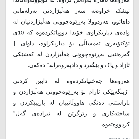
هەروەها ئاماژە بەوەش کراوە، لە کۆبوونەوەکاندا
تیشک خراوەتە سەر هەڵبژاردنی پەرلەمانی
داهاتوو، هەردوولا بەڕێوەچوونی هەڵبژاردنیان لە
وادەی دیاریکراوی خۆیدا دووپاتکردەوە کە 10ی
ئۆکتۆبەری ئەمساڵی بۆ دیاریکراوە، داوای |
گەرەنتیی بەڕێوەچوونی هەڵبژاردن لە کەشێکی
ئازاد و پاک و بێگەرد و دادپەروەرانە" دەکەن
.
هەروەها جەختیانکردەوە لە دابین کردنی
"ژینگەیێکی ئارام بۆ بەڕێوەچوونی هەڵبژاردن و
پاراستنی دەنگی هاووڵاتییان لە یاریپێکردن و
ساختەکاری و رێزگرتن لە ئیرادەی گەل"
کردووەتەوە
.