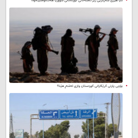
ئایا هێزی سەربازیی ژێر دەسەڵاتی کوردەکانی سووریا هەڵدەوەشێتەوە؟
بۆچی پارتی کرێکارانی کوردستان وازی لەشەڕ هێنا؟