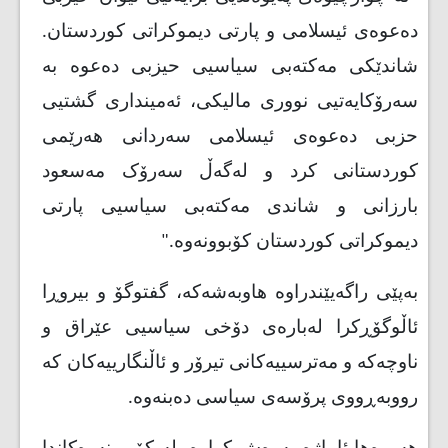
دەعوەی ئیسلامی و پارتی دیموکراتی کوردستان.
شاندێکی مەکتەبی سیاسیی حیزبی دەعوە بە
سەرۆکایەتیی نووری مالیکی، ئەمینداری گشتیی
حزبی دەعوەی ئیسلامی سەردانی هەرێمی
کوردستانی کرد و لەگەڵ سەرۆک مەسعود
بارزانی و شاندی مەکتەبی سیاسیی پارتی
دیموکراتی کوردستان کۆبوونەوە
".
بەپێی راگەیێندراوە هاوبەشەکە، گفتوگۆ و بیروڕا
ئاڵوگۆڕکرا لەبارەی دۆخی سیاسیی عێراق و
ناوچەکە و مەترسییەکانی تیرۆر و ئاڵنگارییەکان کە
رووبەڕووی پرۆسەی سیاسی دەبنەوە
.