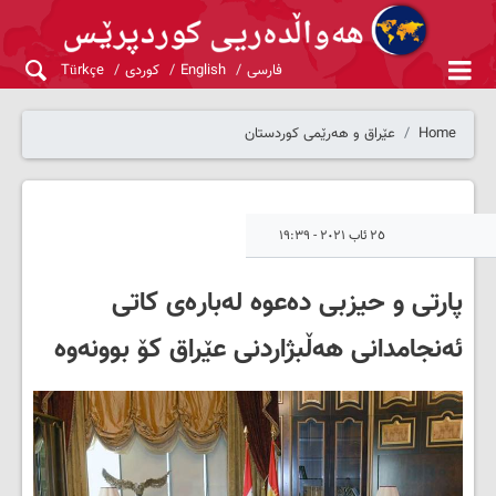
فارسی
English
کوردی
Türkçe
Home
عێراق و هەرێمی کوردستان
٢٥ ئاب ٢٠٢١ - ١٩:٣٩
پارتی و حیزبی دەعوە لەبارەی کاتی
ئەنجامدانی هەڵبژاردنی عێراق کۆ بوونەوە