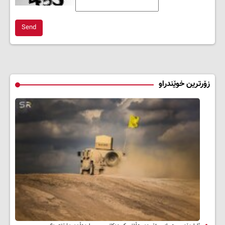
Send
زۆرترین خوێندراو