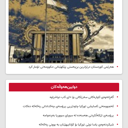
هەرێمی کوردستان درێژترین بن‌بەستی پێکهێنانی حکوومەتی تۆمار کرد
دوایین‌هەواڵەکان
گەڕانەوەی ئاوارەکانی سەرێکانی بۆ ۱۰ی ئاب دواخراوە
ئەنجوومەنی ئاسایشی تورکیا چاودێریی پرۆسەی چەکدادانی پەکەکە دەکات
پرۆسەی تێکەڵکردنی هەسەدە لە سوپای سووریا بەردەوامە
شیکردنەوەی یاسا نوێی تورکیا بۆ کۆتاییهێنان بە بوونی پەکەکە