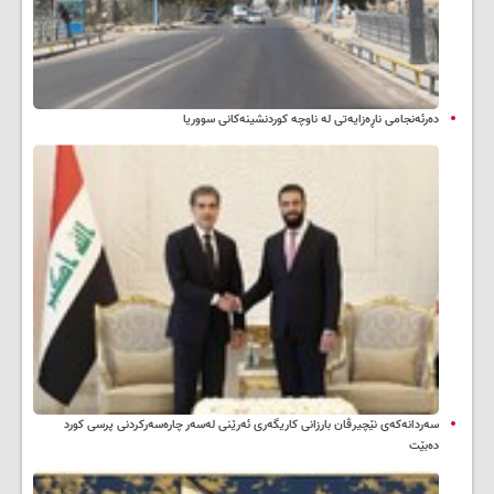
دەرئەنجامی ناڕەزایەتی لە ناوچە کوردنشینەکانی سووریا
سه‌ردانه‌کەی نێچیرڤان بارزانی كاریگه‌ری ئه‌رێنی له‌سه‌ر چاره‌سه‌ركردنی پرسی كورد
ده‌بێت