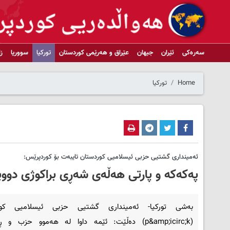
سەرەکی
ئێران
جیهان
عێراق و هەرێمی کوردستان
تورکیا
سووریا
ز
Home
تورکیا
ئەمینداری گشتیی حزبی ئیسلامیی کوردستان تایبەت بۆ کوردپرێس:
پەکەکە و پارتی هەڵەی شەڕی براکوژی دووپ
بەشی تورکیا- ئەمینداری گشتیی حزبی ئیسلامیی کور
(p&amp;icirc;k) دەڵێت: ئێمە داوا لە هەموو حزب و ڕ