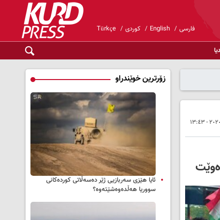
فارسی
English
کوردی
Türkçe
یا
زۆرترین خوێندراو
ەوێت
ئایا هێزی سەربازیی ژێر دەسەڵاتی کوردەکانی
سووریا هەڵدەوەشێتەوە؟