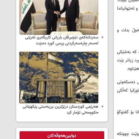
شیان ببێت.
لەنێوانیاندا
ەوڵ بدات و
سه‌ردانه‌کەی نێچیرڤان بارزانی كاریگه‌ری ئه‌رێنی
له‌سه‌ر چاره‌سه‌ركردنی پرسی كورد ده‌بێت
ە کە بەشێکی
د زیاتر بێت
ێناوە.
نی دەسکەوتی
ورکیا کەڵکی
هەرێمی کوردستان درێژترین بن‌بەستی پێکهێنانی
ا بۆ گفتوگۆ
حکوومەتی تۆمار کرد
اوێت چوونکە
دوایین‌هەواڵەکان