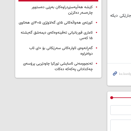
کێشە هەڵپەسێردراوەکان بەپێی دەستوور
چارەسەر دەکرێن
جارێکی دیکە
کورتەی هەواڵەکانی ۱۵ی گەلاوێژی ۱۴۰۵ی هەتاوی
ئاماری قوربانیانی تەقینەوەکەی دیمەشق گەیشتە
۱۵ کەس
گەڕانەوەی ئاوارەکانی سەرێکانی بۆ ۱۰ی ئاب
دواخراوە
ئەنجوومەنی ئاسایشی تورکیا چاودێریی پرۆسەی
چەکدادانی پەکەکە دەکات