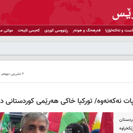
انست و تەکنەلۆژیا
فەرهەنگ و هونەر
ڕێنووسی کوردی
کەیسی تایبەت
مولتی مد
٢ تشرینی دووەم ٢٠٢٠ - ١٣:٤٣
ات نەکەنەوە/ تورکیا خاکی هەرێمی کوردستانی د
دستان
ێکخراوە