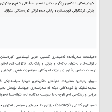
کوردییەکان دەکەین ڕێگری بکەن لەسەر هەڵدانی شەڕی براکوژی ل
پارتی کرێکارانی کوردستان و پارتی دیموکراتی کوردستانی عێراق.
«حیکمەت سەربڵەند» ئەمینداری گشتیی حزبی ئیسلامیی کوردستان
ناکۆکییەکان لەنێوان پەکەکە و پارتی و ڕایگەیاند: ناکۆکییەکان لەنێ
دروست دەکەن بەڵکوو ژمارەیێک لە وڵاتان دەیانەوێت شەڕی ناوخۆیی و 
ناوبراو وتیشی: بەتایبەت دەوڵەتی داگیرکەری تورکیا سیاسەتێکی 
سەرمەشقێک بۆ کوردەکانی دیکە لە سەرانسەری جیهاندا، بۆیەش بەب
مرۆیی و ژینگەیی لەم ناوچەیەدا دروست دەکات؛ لەم نێوانەشدا نەبوون
ئەمینداری گشتیی
(p&icirc;k)
درێژەی دا: جیاوازیی سیاسی لەنێوان حز