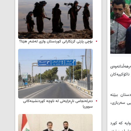
بۆچی پارتی کرێکارانی کوردستان وازی لەشەڕ هێنا؟
هەڵدانەوەی
ناکۆکییەکان
ستان ببێتە
دەرئەنجامی ناڕەزایەتی لە ناوچە کوردنشینەکانی
ی سەربازی،
سووریا
ایە کە کورد