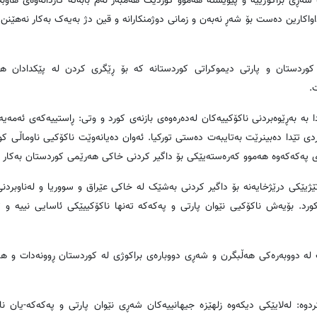
ی براکوژییە و پێویستە هەموو کوردێک هەمبەر ئەم بابەتە کاردانەوەی هاوبە
اکارین دەست بۆ شەڕ نەبەن و زمانی دوژمنکارانە و قین دژ بەیەک بەکار نەهێنن و 
 کوردستان و پارتی دیموکراتی کوردستانە کە بۆ ڕێگری کردن لە پێکدادان ه
.
 بە بەڕێوەبردنی ناکۆکییەکان لەدەرەوەی بازنەی کورد و وتی: ڕاستییەکەی ئەمەی
ی تێدا دەبینرێت بەتایبەت دەستی تورکیا. ئەوان دەیانەوێت ناکۆکیی ناوماڵی کور
ووی پەکەکەوە هەموو کەرەستەیێکی بۆ داگیر کردنی خاکی هەرێمی کوردستان بەکار ه
ێژیێکی درێژخایەنە بۆ داگیر کردنی بەشێک لە خاکی عێراق و سووریا و لەناوبرد
 کورد. بۆیەش ناکۆکیی نێوان پارتی و پەکەکە تەنها ناکۆکییێکی ئاسایی نییە و ت
ت لە دووبەرەکی هەڵبگرن و شەڕی دووبارەی براکوژی لە کوردستان ڕوونەدات و هان
ە: لەلایێکی دیکەوە زلهێزە جیهانییەکان شەڕی نێوان پارتی و پەکەکە-یان ن