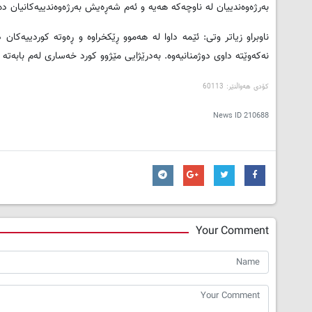
بەرژەوەندییان لە ناوچەکە هەیە و ئەم شەڕەیش بەرژەوەندییەکانیان دە
ناوبراو زیاتر وتی: ئێمە داوا لە هەموو ڕێکخراوە و ڕەوتە کوردییە
نەکەوێتە داوی دوژمنانیەوە. بەدرێژایی مێژوو کورد خەساری لەم بابەتە
کۆدی هەواڵنێر: 60113
News ID
210688
Your Comment