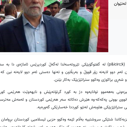
ەنێوان
(p&icirc;k)
لە گفتوگۆیێکی تێروتەسەلدا لەگەڵ کوردپرێس ئاماژەی دا بە سەر
وان ئەم دوو لایەنە زۆر قووڵ و بەربڵاون و تەنها دەستی ئەم دوو لایەنە نین کە 
شەڕی براکوژی وەکوو ستراتێژیێک بەکار بێنن.
قیزەونی بەهەموو توانایەوە دژ بە کورد گرتۆتەپێش و نایهەوێت هەرێمی کورد
یانووی بوونی پەکەکە-وە هێرش دەکاتە سەر هەرێمی کوردستان و ئەمەش مەترسی
ی ستراتێژیێکی هاوبەش لەنێو کورددا خەسارێکی گەورەیە.
بەکاندا شتێکی سروشتییە بەڵام ئێمە وەکوو حزبی ئیسلامیی کوردستان بڕوامان و