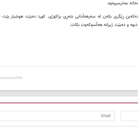
خاتە مەترسییەوە.
کان دەکەین ڕێگری بکەن لە سەرهەڵدانی شەڕی براکوژی. کورد دەبێت هوشیار بێت 
 دیوە و دەبێت ژیرانە هەڵسوکەوت بکات.