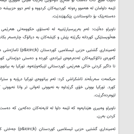
نابێت هیچ کات دەست بۆ شەڕی ناوخۆیی بەرێت هێڵی سووری ئێمە شەڕ
ئێمە داوامان لە هەموو ڕەوتە کوردییەکان کردووە و لەم دوو حزبیشە داو
دەستەیێک بۆ دانوستاندن پێکبهێندێت.
ناوبراو دەڵێت: ئەم بەرپرسیارێتییە لە ئەستۆی حکوومەتی هەرێمی
هەڵویستێکی کوردانە بگرێتە پێش و کێشەکان بە دیالۆگ چارەسەر بکات
ئەمینداری گشتیی حزبی ئیسلامیی کوردستان
(p&icirc;k)
ئاماژەشی دا
گەورەی ناکۆکییەکان لەدەرەوەی ئیرادەی کوردە و دەستی دوژمنانی کورد
تا داگیر کردنی خاکی هەرێمی کوردستانی لێبکەوێتەوە. تورکیا بە بیان
حیکمەت سەربڵەند ئاشکراشی کرد: ئەم بیانووەی تورکیا درۆیە و سترات
کورد. تورکیا بوونی خۆی گرێداوە بە نەبوونی ئەوانی تر واتا نەبوونی
لێوەردەگرێت.
ناوبراو وەبیری هێنایەوە کە ئێمە داوا لە لایەنەکان دەکەین کە دەس
کردن بەرن.
ئەمینداری گشتیی حزبی ئیسلامیی کوردستان
(p&icirc;k)
جەختی کردو