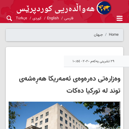
فارسی
English
کوردی
Türkçe
Home
جیهان
٢٩ تشرینی یەکەم ٢٠٢٠ - ١٠:٥٤
وەزارەتی دەرەوەی ئەمەریکا هەڕەشەی
توند لە تورکیا دەکات