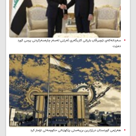
سه‌ردانه‌کەی نێچیرڤان بارزانی كاریگه‌ری ئه‌رێنی له‌سه‌ر چاره‌سه‌ركردنی پرسی كورد
ده‌بێت
هەرێمی کوردستان درێژترین بن‌بەستی پێکهێنانی حکوومەتی تۆمار کرد