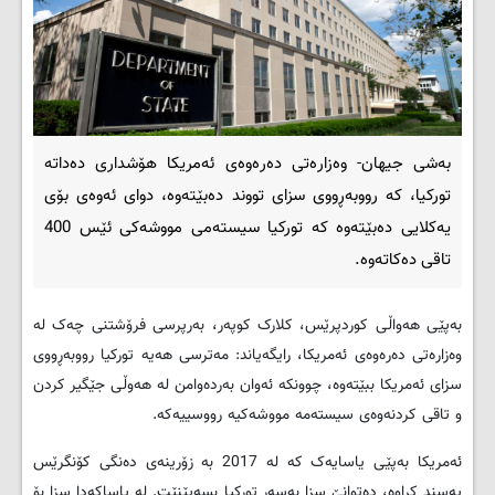
بەشی جیهان- وەزارەتی دەرەوەی ئەمریکا هۆشداری دەداتە
تورکیا، کە رووبەڕووی سزای تووند دەبێتەوە، دوای ئەوەی بۆی
یەکلایی دەبێتەوە کە تورکیا سیستەمی مووشەکی ئێس 400
تاقی دەکاتەوە.
بەپێی هەواڵی کوردپرێس، کلارک کوپەر، بەرپرسی فرۆشتنی چەک لە
وەزارەتی دەرەوەی ئەمریکا، رایگەیاند: مەترسی هەیە تورکیا رووبەڕووی
سزای ئەمریکا ببێتەوە، چوونکە ئەوان بەردەوامن لە هەوڵی جێگیر کردن
و تاقی کردنەوەی سیستەمە مووشەکیە رووسییەکە.
ئەمریکا بەپێی یاسایەک کە لە 2017 بە زۆرینەی دەنگی کۆنگرێس
پەسند کراوە، دەتوانێ سزا بەسەر تورکیا بسەپێنێت. لە یاساکەدا سزا بۆ