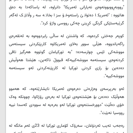
"رووبەڕووبوونەوەی نەیارانی ئەمریکا" دانراوە، لە یاساکەدا بە دەق
هاتووە: "ئەمریکا دەتوانێ راستەوخۆ سزا بخاتە سەر وڵاتێک ئەگەر
گرێبەستێکی گرنگی کڕینی چەکی رووسی واژۆ کرد".
کوپەر جەختی کردەوە، کە واشنتن لە ساڵی رابردووەوە بە ئەنقەرەی
راگەیاندووە، هێڵی سوور بەلای ئەمریکاوە کارپێکردنی سیستەمی
مووشەکی ئێس چوارسەدە؛ "بە تورکیامان گوتووە هەرگیز تاقی
کردنەوەی سیستەمە مووشەکییەکە قبووڵ ناکەین، هێشتا هەوڵیش
دەدەین بۆ رازی کردنی تورکیا لە کارپێنەکردنی ئەو سیستەمە
مووشەکییە".
ئەو بەرپرسەی وەزارەتی دەرەوەی ئەمریکا نایشارێتەوە، کە هەموو
هەوڵێک دەدەن بۆ هێشتنەوەی تورکیا لە بەرەی رۆژئاوا، چوونکە وەک
خۆی دەڵێت "دوورخستنەوەی تورکیا لەو بەرەیە لە سوودی کەسدا نییە
رووسیا نەبێت".
ره‌جه‌ب ته‌یب ئه‌ردۆغان، سه‌رۆک کۆماری تورکیا لە 23ی ئەم مانگە له‌