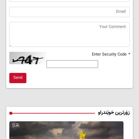
Enter Security Code
*
Send
زۆرترین خوێندراو