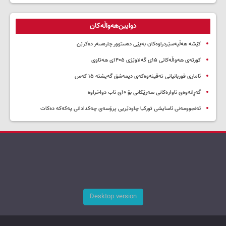
دوایین‌هەواڵەکان
کێشە هەڵپەسێردراوەکان بەپێی دەستوور چارەسەر دەکرێن
کورتەی هەواڵەکانی ۱۵ی گەلاوێژی ۱۴۰۵ی هەتاوی
ئاماری قوربانیانی تەقینەوەکەی دیمەشق گەیشتە ۱۵ کەس
گەڕانەوەی ئاوارەکانی سەرێکانی بۆ ۱۰ی ئاب دواخراوە
ئەنجوومەنی ئاسایشی تورکیا چاودێریی پرۆسەی چەکدادانی پەکەکە دەکات
Desktop version