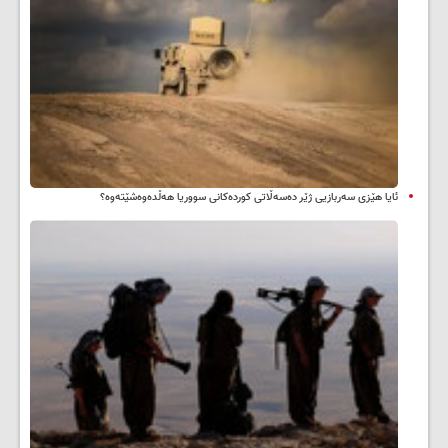
ئایا هێزی سەربازیی ژێر دەسەڵاتی کوردەکانی سووریا هەڵدەوەشێتەوە؟