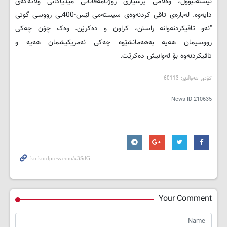
ئیسته‌نبووڵ، وه‌ڵامی پرسیاری رۆژنامه‌ڤانانی میدیاکانی وڵاته‌که‌ی
دایه‌وه‌. له‌باره‌ی تاقی کردنه‌وه‌ی سیسته‌می ئێس-400ـی رووسی گوتی
"ئەو تاقیکردنەوانە راستن، کراون و دەکرێن. وه‌ک چۆن چه‌کی
رووسیمان هه‌یه‌ به‌هه‌مانشێوه‌ چه‌کی ئه‌مریکیشمان هه‌یە و
تاقیکردنه‌وه‌ بۆ ئه‌وانیش ده‌کرێت.
کۆدی هەواڵنێر: 60113
News ID
210635
Your Comment