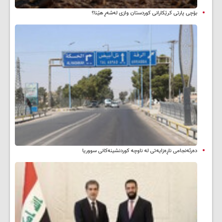
بۆچی پارتی کرێکارانی کوردستان وازی لەشەڕ هێنا؟
دەرئەنجامی ناڕەزایەتی لە ناوچە کوردنشینەکانی سووریا