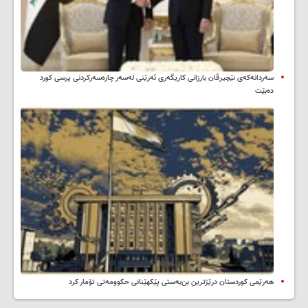
سه‌ردانه‌کەی نێچیرڤان بارزانی كاریگه‌ری ئه‌رێنی له‌سه‌ر چاره‌سه‌ركردنی پرسی كورد
ده‌بێت
هەرێمی کوردستان درێژترین بن‌بەستی پێکهێنانی حکوومەتی تۆمار کرد