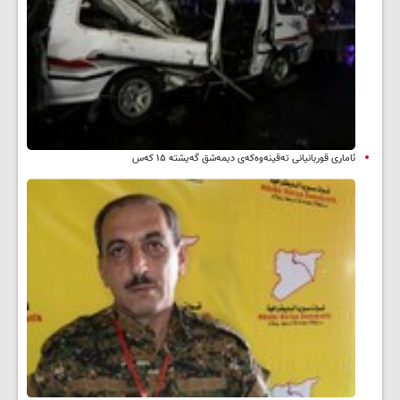
ئاماری قوربانیانی تەقینەوەکەی دیمەشق گەیشتە ۱۵ کەس