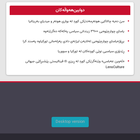
دوایین‌هەواڵەکان
سێ دەیە چالاکیی هونەرمەندێکی کورد لە بواری هونەر و میدیای بەریتانیا
یاسای چوارچێوەیی ۳۹۰۰ زیندانی سیاسی پەکەکە دەگرێتەوە
پڕۆژەیاسای چوارچێوەیی لەلایەن لیژنەی دادی پەرلەمانی تورکیاوە پەسند کرا
ڕێدۆزی سیاسیی نوێی کوردەکان لە تورکیا و سووریا
«ئەوین عەباسی» وێنەگرێکی کورد لە ڕیزی ٤١ فینالیستی پێشبڕکێی جیهانی
LensCulture
Desktop version