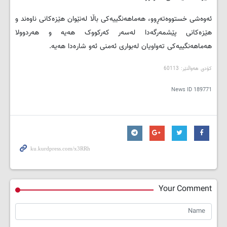
ئەوەشی خستووەتەڕوو، هەماهەنگییەکى باڵا لەنێوان هێزەکانی ناوەند و
هێزەكانى پێشمەرگەدا لەسەر کەرکووک هەيە و هەردوولا
هەماهەنگییەکی تەواویان لەبواری ئەمنی ئەو شارەدا هەیە.
کۆدی هەواڵنێر: 60113
News ID
189771
Your Comment