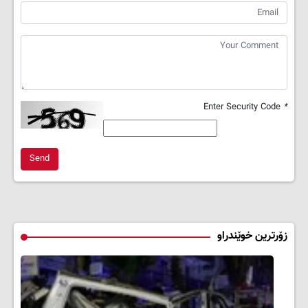
Enter Security Code
*
Send
زۆرترین خوێندراو