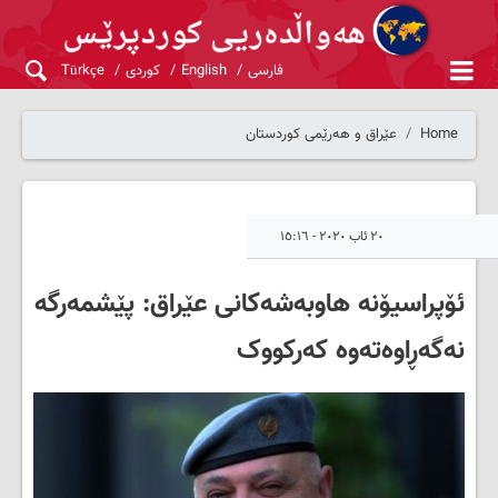
فارسی
English
کوردی
Türkçe
Home
عێراق و هەرێمی کوردستان
٢٠ ئاب ٢٠٢٠ - ١٥:١٦
ئۆپراسیۆنە هاوبەشەکانی عێراق: پێشمەرگە
نەگەڕاوەتەوە کەرکووک