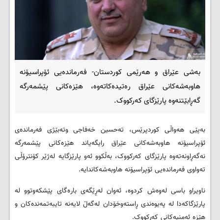
بەشی عێراق و هەرێمی کوردستان- فەرماندەیى ئۆپراسیۆنە
هاوبەشەكانى عێراق رەتيدەكاتەوە، هێزەكانى پێشمەرگە
گەڕابێتنەوە پارێزگاى کەرکووک.
بەپێی هەواڵی کوردپرێس، تەحسين خەفاجى وتەبێژى فەرماندەى
ئۆپراسیۆنە هاوبەشەكانی عێراق رايگەياند هێزەكانى پێشمەرگە
نەگەڕاونەتەوە پارێزگاى کەرکووک، بەڵکوو ئەو پارێزگايە لەژێر كۆنترۆڵى
تەواوى فەرماندەیى ئۆپراسیۆنە هاوبەشەکاندایە.
ناویراو باسى لەوەش كردوە، ئەوان لەڕێگەى بارەگاى پێشكەوتوو لە
پارێزگاكەدا لە پەيوەندى ڕاستەوخۆدان لەگەڵ لايەنە تايبەتمەندەكان و
هێزە ئەمنيەكانى کەرکووک.