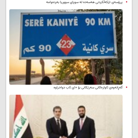
پرۆسەی تێکەڵکردنی هەسەدە لە سوپای سووریا بەردەوامە
گەڕانەوەی ئاوارەکانی سەرێکانی بۆ ۱۰ی ئاب دواخراوە