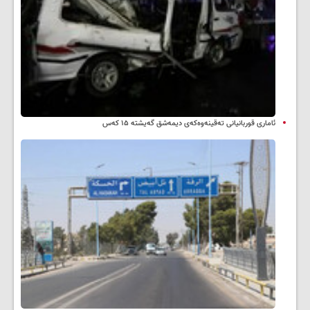
ئاماری قوربانیانی تەقینەوەکەی دیمەشق گەیشتە ۱۵ کەس