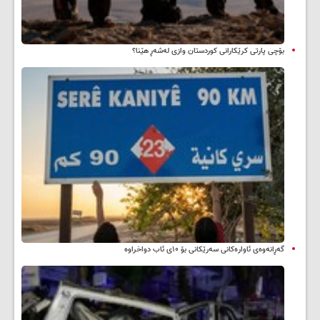
بۆچی پارتی کرێکارانی کوردستان وازی لەشەڕ هێنا؟
گەڕانەوەی ئاوارەکانی سەرێکانی بۆ ۱۰ی ئاب دواخراوە