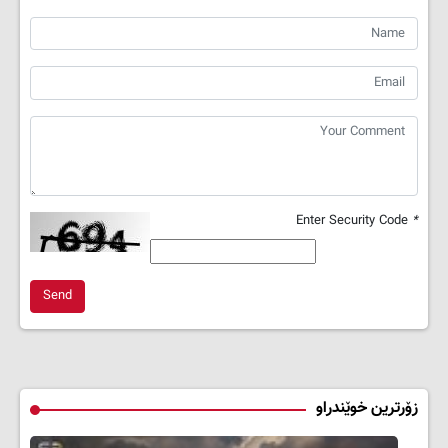
Enter Security Code
*
Send
زۆرترین خوێندراو