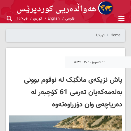
فارسی
English
کوردی
Türkçe
Home
تورکیا
٢٦ تەمووز ٢٠٢٠ - ١١:٣٩
پاش نزیکەی مانگێک لە نوقوم بوونی
بەلەمەکەیان تەرمی 61 کۆچبەر لە
دەریاچەی وان دۆزراوەتەوە