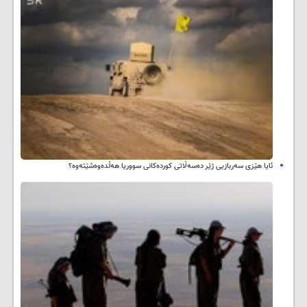
ئایا هێزی سەربازیی ژێر دەسەڵاتی کوردەکانی سووریا هەڵدەوەشێتەوە؟