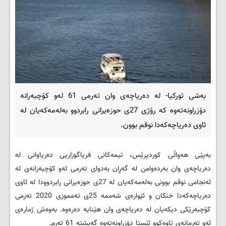
بەشی تورکیا- لە دەریاچەی وان تەرمی 61 لەو کۆچبەرانە
دۆزراونەتەوە کە رۆژی 27ی حوزەیرانی رابردوو بەلەمەکەیان لە
ئاوی دەریاچەکەدا نوقم بوون.
بەپێی هەواڵی کوردپرێس، تیمەکانی فریاگوزاریی دەریاوانی لە
دەریاچەی وان بەردەوامن لە گەڕان بەدوای تەرمی ئەو کۆچبەرانەی لە
ئەنجامی نوقم بوونی بەلەمەکەیان لە 27ی حوزەیرانی رابردوودا لە ئاوی
دەریاچەکەدا خنکان و ئێوارەی شەممە 25ی تەمموزی 2020 تەرمی
کۆچبەرێکی دیکەیان لە دەریاچەی وان هێنایە دەرەوە. بەوەش ژمارەی
ئەو تەرمانەی تاوەکوو ئێستا دۆزراونەتەوە گەیشتە 61 تەرم.