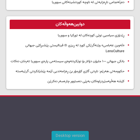
دەرئەنجامی ناڕەزایەتی لە ناوچە کوردنشینەکانی سووریا
دوایین‌هەواڵەکان
ڕێدۆزی سیاسیی نوێی کوردەکان لە تورکیا و سووریا
«ئەوین عەباسی» وێنەگرێکی کورد لە ڕیزی ٤١ فینالیستی پێشبڕکێی جیهانی
LensCulture
بانکی جیهانی ١٠٠ ملیۆن دۆلار بۆ نوێکردنەوەی سیستەمی پارەی سووریا تەرخان دەکات
حکوومەتی هەرێم: ناردنی گازی کۆرمۆر بێ ڕەزامەندیی ئێمە پێشێلکردنی گرێبەستە
کێشە هەڵپەسێردراوەکان بەپێی دەستوور چارەسەر دەکرێن
Desktop version