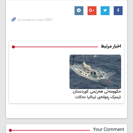
اخبار مرتبط
حکوومه‌تی هه‌رێمی کوردستان
تێمێک ڕه‌وانه‌ی ئیتالیا ده‌کات
Your Comment