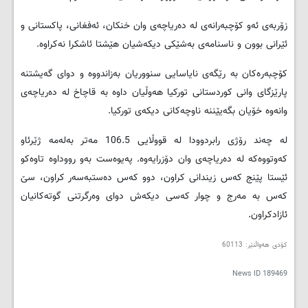
زۆربەی ئەو کۆچبەرانەی لە دەریاچەی وان خنکان، ئەفغانی، پاکستانی و
ئێرانی بوون و ناسنامەی بەشێکی دیکەشیان هێشتا ئاشکرا نەکراوە.
کۆچبەرەکان بە رێگەی نایاسایی سنووریان بەزاندووە و دوای گەیشتنە
پارێزگای وانی کوردستانی تورکیا هەوڵیان داوە بە قاچاخ لە دەریاچەی
وانەوە خۆیان بگەیێننە ناوچەکانی دیکەی تورکیا.
لە چەند رۆژی رابردوودا لە قووڵایی 106.5 مەتر بەلەمە ژێرئاو
کەوتووەکە لە دەریاچەی وان دۆزرایەوە. پەیوەست بەو رووداوە تاوەکو
ئێستا پێنج کەس زیندانی کراون، دوو کەس دەستبەسەر کراون، سێ
کەس بە مەرج و چوار کەسی دیکەش دوای وەرگرتنی گوتەکانیان
ئازادکراون.
کۆدی هەواڵنێر: 60113
News ID
189469