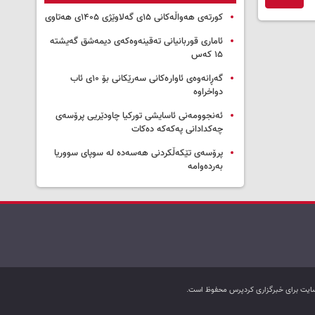
کورتەی هەواڵەکانی ۱۵ی گەلاوێژی ۱۴۰۵ی هەتاوی
ئاماری قوربانیانی تەقینەوەکەی دیمەشق گەیشتە
۱۵ کەس
گەڕانەوەی ئاوارەکانی سەرێکانی بۆ ۱۰ی ئاب
دواخراوە
ئەنجوومەنی ئاسایشی تورکیا چاودێریی پرۆسەی
چەکدادانی پەکەکە دەکات
پرۆسەی تێکەڵکردنی هەسەدە لە سوپای سووریا
بەردەوامە
ب سایت برای خبرگزاری کردپرس محفوظ است.