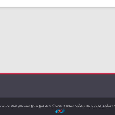
به «خبرگزاری کردپرس» بوده و هرگونه استفاده از مطالب آن با ذکر منبع بلامانع است. تمام حقوق این و