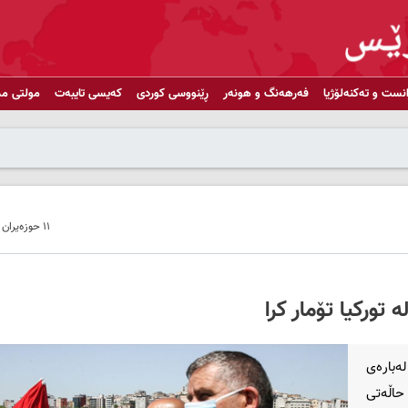
انست و تەکنەلۆژیا
فەرهەنگ و هونەر
ڕێنووسی کوردی
کەیسی تایبەت
مولتی مد
١١ حوزەیران ٢٠٢٠ - ١٠:٥٥
لەبارەی
ۆناوە ڕوو لە دابەزینە و لە ماوەی ٢٤ کاتژمێری رابردوودا، 17 حاڵەتی