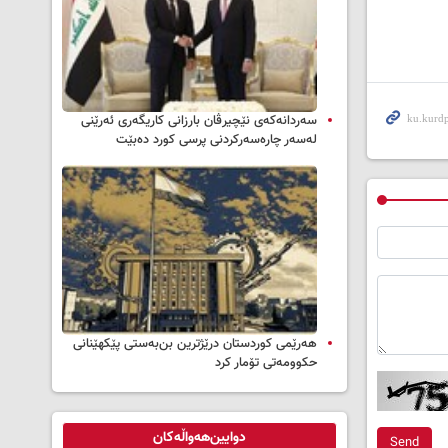
سه‌ردانه‌کەی نێچیرڤان بارزانی كاریگه‌ری ئه‌رێنی
له‌سه‌ر چاره‌سه‌ركردنی پرسی كورد ده‌بێت
هەرێمی کوردستان درێژترین بن‌بەستی پێکهێنانی
حکوومەتی تۆمار کرد
دوایین‌هەواڵەکان
Send