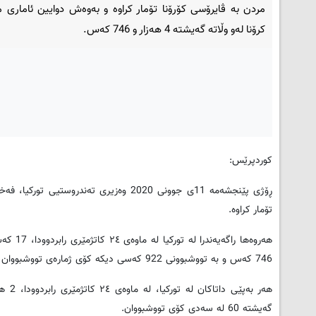
مردن بە ڤایرۆسی کۆرۆنا تۆمار کراوە و بەوەش دوایین ئاماری 
کرۆنا لەو وڵاتە گەیشتە 4 هەزار و 746 کەس.
کوردپرێس:
تۆمار کراوە.
هەروەها
746 کەس و بە تووشبوونی 922 کەسی دیکە کۆی ژمارەی تووشبووان بە ڤایرۆسەکە گەیشتە 173 هەزار و 36 کەس
گەیشتە 60 لە سەدی کۆی تووشبووان.