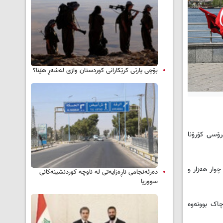
بۆچی پارتی کرێکارانی کوردستان وازی لەشەڕ هێنا؟
ە، ئەمڕۆ 922 حاڵەتی تووشبوون بە ڤایرۆسی کۆرۆنا
گەیشتە چوار ھەزار و
دەرئەنجامی ناڕەزایەتی لە ناوچە کوردنشینەکانی
سووریا
ۆسی کۆرۆنا چاک بوونەوە