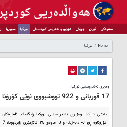
سەرەکی
ئێران
جیهان
عێراق و هەرێمی کوردستان
تورکیا
سووریا
ز
Home
تورکیا
وەزیری تەندروستیی تورکیا:
17 قوربانی و 922 تووشبووی نوێی کۆرۆنا لە تورکیا تۆمار کرا
بەشی تورکیا- وەزیری تەندروستیی تورکیا ڕایگەیاند ئامارەکان 
کۆر