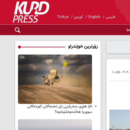
فارسی
English
کوردی
Türkçe
یا
زۆرترین خوێندراو
ئایا هێزی سەربازیی ژێر دەسەڵاتی کوردەکانی
سووریا هەڵدەوەشێتەوە؟