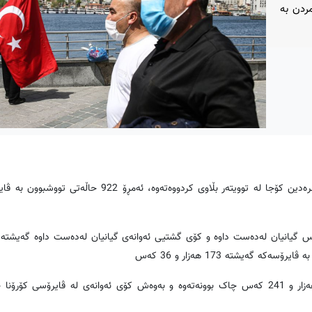
مردن بە
ڕۆژی پێنجشەمە 11ی جوونی 2020 وەزیری تەندروستیی تورکیا، فەخرەدین کۆجا لە توویتەر بڵاوی کردووەتەو
 راگەیەندرا لە تورکیا لە ماوەی ٢٤ کاتژمێری رابردوودا، 17 کەس گیانیان لەدەست داوە و کۆی گشتیی ئەوانەی گیانیان لەدەست داوە 
ھەر بەپێی داتاکان لە تورکیا، لە ماوەی ٢٤ کاتژمێری رابردوودا، 2 هەزار و 241 کەس چاک بوونەتەوە و بەوەش کۆی ئەوانەی لە ڤایر