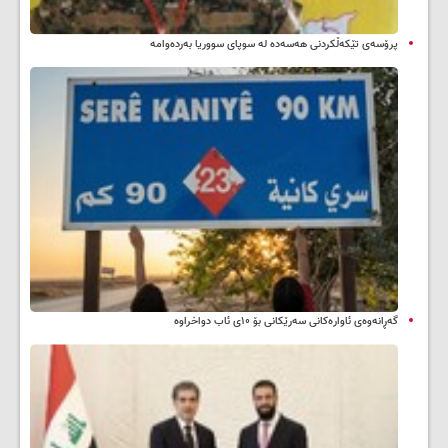
پرۆسەی تێکەڵکردنی هەسەدە لە سوپای سووریا بەردەوامە
گەڕانەوەی ئاوارەکانی سەرێکانی بۆ ۱۰ی ئاب دواخراوە