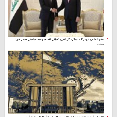
سه‌ردانه‌کەی نێچیرڤان بارزانی كاریگه‌ری ئه‌رێنی له‌سه‌ر چاره‌سه‌ركردنی پرسی كورد
ده‌بێت
هەرێمی کوردستان درێژترین بن‌بەستی پێکهێنانی حکوومەتی تۆمار کرد