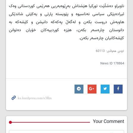
ناوبراو دەشڵێت تورکیا هێشتاش بەڕێوەبەریی هەرێمی کوردستانی وەک
ئیرادەیێکی سیاسی نەناسیوە و پێویستە پارتی و یەکێتی شاندێکی
هاوبەش دروست بکەن و لەگەڵ پەکەکە دانیشن و کێشەکە بە
دانوستان چارەسەر بکەن، هێزە کوردییەکان خۆیان دەتوانن
کێشەکانیان چارەسەر بکەن.
کۆدی هەواڵنێر: 60113
News ID
178864
Your Comment