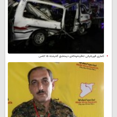
ئاماری قوربانیانی تەقینەوەکەی دیمەشق گەیشتە ۱۵ کەس