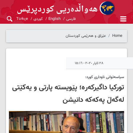
فارسی
English
کوردی
Türkçe
Home
عێراق و هەرێمی کوردستان
٢٨ ئایار ٢٠٢٠ - ١٥:١٦
سیاسەتوانی ناوداری کورد:
تورکیا داگیرکەرە؛ پێویستە پارتی و یەکێتی
لەگەڵ پەکەکە دانیشن