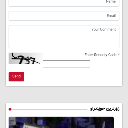
Enter Security Code
*
Send
زۆرترین خوێندراو