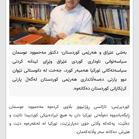
بەشی عێراق و هەرێمی کوردستان- دکتۆر مەحموود عوسمان
سیاسەتوانی ناوداری کوردی عێراق وێڕای ئیدانە کردنی
سیاسەتەکانی تورکیا هەمبەر کورد، جەخت لە دانوستانی نێوان
دوو پارتی دەسەڵاتداری هەرێمی کوردستان لەگەڵ پارتی
کرێکارانی کوردستان دەکاتەوە.
کوردپرێس: ئاژانسی ڕۆژنیووز بڵاوی کردەوە مەحموود عوسمان
ڕایگەیاندووە دەوڵەتی تورکیا دان بە هیچ ئیرادەیێکی کوردییدا نانێت و
دەڵێت: پەکەکە وڵاتی خۆی دەپارێزێت، تورکیا لە ئەنقەرەوە دێت و
هێرش دەکاتە سەر وڵاتەکەمان.