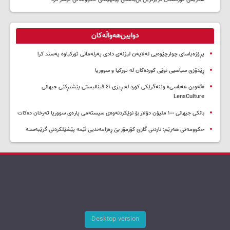
دوایین‌هەواڵەکان
پڕۆژەیاسای چوارچێوەیی لەلایەن لیژنەی دادی پەرلەمانی تورکیاوە پەسند کرا
ڕێدۆزی سیاسیی نوێی کوردەکان لە تورکیا و سووریا
«ئەوین عەباسی» وێنەگرێکی کورد لە ڕیزی ٤١ فینالیستی پێشبڕکێی جیهانی
LensCulture
بانکی جیهانی ١٠٠ ملیۆن دۆلار بۆ نوێکردنەوەی سیستەمی پارەی سووریا تەرخان دەکات
حکوومەتی هەرێم: ناردنی گازی کۆرمۆر بێ ڕەزامەندیی ئێمە پێشێلکردنی گرێبەستە
Desktop version