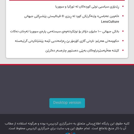
ڕێدۆزی سیاسیی نوێی کوردەکان لە تورکیا و سووریا
«ئەوین عەباسی» وێنەگرێکی کورد لە ڕیزی ٤١ فینالیستی پێشبڕکێی جیهانی
LensCulture
بانکی جیهانی ١٠٠ ملیۆن دۆلار بۆ نوێکردنەوەی سیستەمی پارەی سووریا تەرخان دەکات
حکوومەتی هەرێم: ناردنی گازی کۆرمۆر بێ ڕەزامەندیی ئێمە پێشێلکردنی گرێبەستە
کێشە هەڵپەسێردراوەکان بەپێی دەستوور چارەسەر دەکرێن
Desktop version
کليه حقوق اين پایگاه اطلاع‌رسانی متعلق به «خبرگزاری کردپرس» بوده و هرگونه استفاده از مطالب
آن با ذکر منبع بلامانع است. تمام حقوق این وب سایت برای خبرگزاری کردپرس محفوظ است.