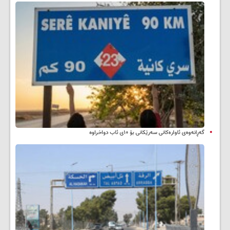
گەڕانەوەی ئاوارەکانی سەرێکانی بۆ ۱۰ی ئاب دواخراوە