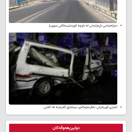
دەرئەنجامی ناڕەزایەتی لە ناوچە کوردنشینەکانی سووریا
ئاماری قوربانیانی تەقینەوەکەی دیمەشق گەیشتە ۱۵ کەس
دوایین‌هەواڵەکان