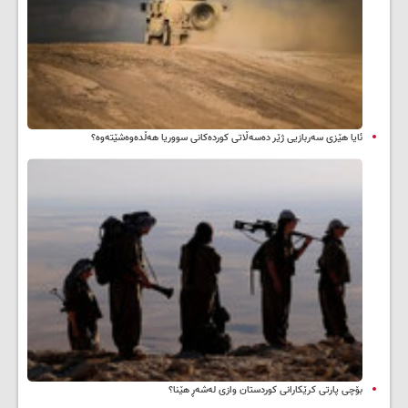
ئایا هێزی سەربازیی ژێر دەسەڵاتی کوردەکانی سووریا هەڵدەوەشێتەوە؟
بۆچی پارتی کرێکارانی کوردستان وازی لەشەڕ هێنا؟