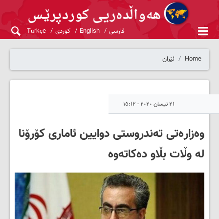
فارسی
English
کوردی
Türkçe
Home
ئێران
٢١ نیسان ٢٠٢٠ - ١٥:١٢
وەزارەتی تەندروستی دوایین ئاماری کۆرۆنا
لە وڵات بڵاو دەکاتەوە