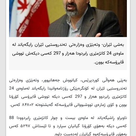
بەشی ئێران- وتەبێژی وەزارەتی تەندروستیی ئێران رایگەیاند لە
ماوەی 24 کاتژمێری رابردودا هەزار و 297 کەسی دیکەش تووشی
ڤایرۆسەکە بوون.
بەپێی هەواڵی کوردپرێس، کیانووش جەهانپوور، وتەبێژی وەزارەتی
تەندروستیی ئێران لە کۆنگرەیێکی رۆژنامەوانیدا رایگەیاند لەماوەی 24
کاتژمێری رابردوو هەزار و 297 کەسی دیکە تووشی ڤایرۆسی کۆرۆنا
بوون و کۆی ژمارەی تووشبووانی ڤایرۆسەکە گەیشتوەتە ۸۴۸۰۲ کەس.
ناوبراو ڕاشیگەیاند لە ماوەی بیست و چوار کاتژمێری ڕابردوودا 88
کەسی دیکە بەهۆی کۆرۆنا گیانیان سپارد و تا ئێستاش ۵۲۹۷ کەس
بەهۆی ڤایرۆسەکەوە گیانیان لەدەست داوە.