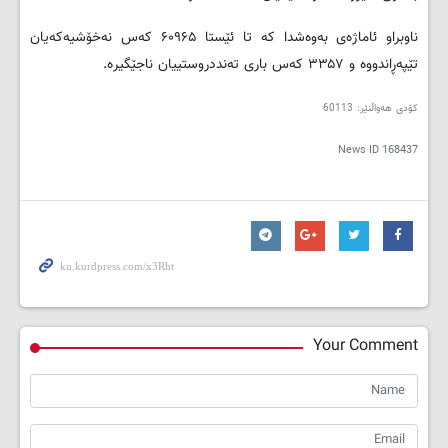
ناوبراو ئاماژەی بەوەشدا کە تا ئێستا ۶۰۹۶۵ کەس نەخۆشیەکەیان
تێپەڕاندووە و ۳۳۵۷ کەس باری تەنددروستییان ناجێگیرە.
کۆدی هەواڵنێر: 60113
News ID
168437
Your Comment