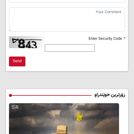
Enter Security Code
*
Send
زۆرترین خوێندراو