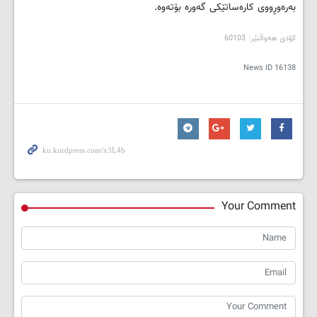
به‌ره‌وڕووی کاره‌ساتێکی گه‌وره‌ بۆته‌وه‌.
کۆدی هه‌واڵنێر: 60103
News ID
16138
Your Comment