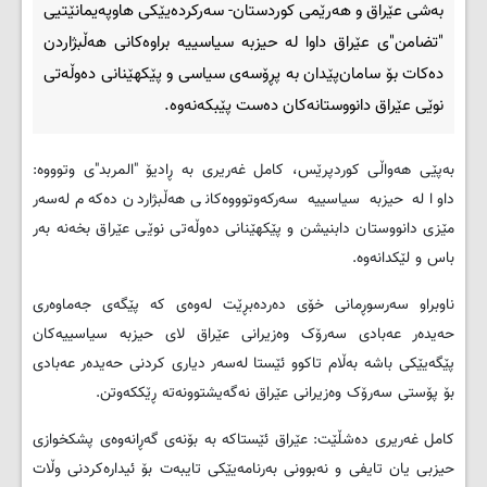
به‌شی عێراق و هه‌رێمی کوردستان- سه‌رکرده‌یێکی هاوپه‌یمانێتیی
"تضامن"ی عێراق داوا له‌ حیزبه‌ سیاسییه‌ براوه‌کانی هه‌ڵبژاردن
ده‌کات بۆ سامان‌پێدان به‌ پڕۆسه‌ی سیاسی و پێکهێنانی ده‌وڵه‌تی
نوێی عێراق دانووستانه‌کان ده‌ست پێبکه‌نه‌وه‌.
به‌پێی هه‌واڵی کوردپرێس، کامل غه‌ریری به‌ ڕادیۆ "المربد"ی وتوووه‌:
داوا له‌ حیزبه‌ سیاسییه‌ سه‌رکه‌وتوووه‌کانی هه‌ڵبژاردن ده‌که‌م له‌سه‌ر
مێزی دانووستان دابنیشن و پێکهێنانی ده‌وڵه‌تی نوێی عێراق بخه‌نه‌ به‌ر
باس و لێکدانه‌وه‌.
ناوبراو سه‌رسوڕمانی خۆی ده‌رده‌بڕێت له‌وه‌ی که‌ پێگه‌ی جه‌ماوه‌ری
حه‌یده‌ر عه‌بادی سه‌رۆک وه‌زیرانی عێراق لای حیزبه‌ سیاسییه‌کان
پێگه‌یێکی باشه‌ به‌ڵام تاکوو ئێستا له‌سه‌ر دیاری کردنی حه‌یده‌ر عه‌بادی
بۆ پۆستی سه‌رۆک وه‌زیرانی عێراق نه‌گه‌یشتوونه‌ته‌ ڕێککه‌وتن.
کامل غه‌ریری ده‌شڵێت: عێراق ئێستاکه‌ به‌ بۆنه‌ی گه‌ڕانه‌وه‌ی پشکخوازی
حیزبی یان تایفی و نه‌بوونی به‌رنامه‌یێکی تایبه‌ت بۆ ئیداره‌کردنی وڵات