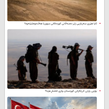
ئایا هێزی سەربازیی ژێر دەسەڵاتی کوردەکانی سووریا هەڵدەوەشێتەوە؟
بۆچی پارتی کرێکارانی کوردستان وازی لەشەڕ هێنا؟