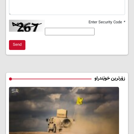
Enter Security Code
*
Send
زۆرترین خوێندراو