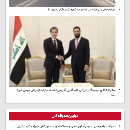
دەرئەنجامی ناڕەزایەتی لە ناوچە کوردنشینەکانی سووریا
سه‌ردانه‌کەی نێچیرڤان بارزانی كاریگه‌ری ئه‌رێنی له‌سه‌ر چاره‌سه‌ركردنی پرسی كورد
ده‌بێت
دوایین‌هەواڵەکان
دەوڵەت باخچەلی: عەبدوڵا ئۆجەلان و سەلاحەدین دەمیرتاش دەبێت ئازاد بکرێن