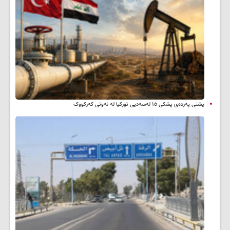
پشتی پەردەی پشکی ١٥ لەسەدیی تورکیا لە نەوتی کەرکووک