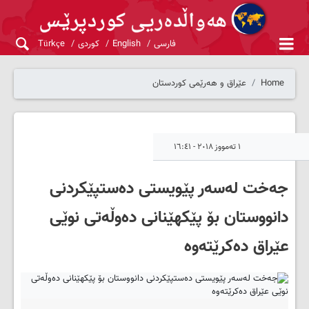
فارسی
English
کوردی
Türkçe
Home
عێراق و هەرێمی کوردستان
١ تەمووز ٢٠١٨ - ١٦:٤١
جه‌خت له‌سه‌ر پێویستی ده‌ستپێکردنی
دانووستان بۆ پێکهێنانی ده‌وڵه‌تی نوێی
عێراق ده‌کرێته‌وه‌