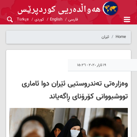
فارسی
English
کوردی
Türkçe
Home
ئێران
١٩ ئازار ٢٠٢٠ - ١٥:٢٦
وەزارەتی تەندروستیی ئێران دوا ئاماری
تووشبووانی کۆرۆنای ڕاگەیاند