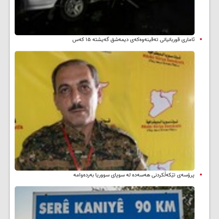
ئاماری قوربانیانی تەقینەوەکەی دیمەشق گەیشتە ۱۵ کەس
پرۆسەی تێکەڵکردنی هەسەدە لە سوپای سووریا بەردەوامە