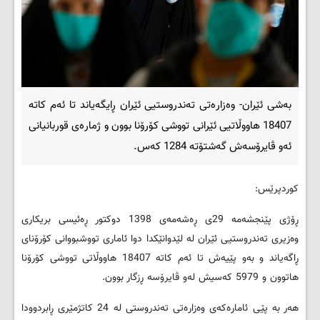
بەشی ئێران- وەزارەتی تەندروستیی ئێران ڕایگەیاند تا ئەم کاتە
18407 هاووڵاتیی ئێرانی تووشی کۆرۆنا بوون و ژمارەی قوربانیانی
ئەو ڤایرۆسەش گەشتۆتە 1284 کەس.
کوردپرێس:
ڕۆژی پێنجشەمە 29ی ڕەشەمەی 1398 دوکتور ڕەئیسی بریکاری
وەزیری تەندروستیی ئێران لە لێدوانێکدا دوا ئاماری تووشبووانی کۆرۆنای
ڕاگەیاند و بەو پێیەش تا ئەم کاتە 18407 هاووڵاتی تووشی کۆرۆنا
هاتوون و 5979 کەسیش لەو ڤایرۆسە ڕزگار بوون.
هەر بە پێی ئامارەکەی وەزارەتی تەندروستی لە 24 کاتژمێری ڕابردوودا