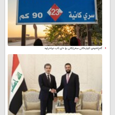
گەڕانەوەی ئاوارەکانی سەرێکانی بۆ ۱۰ی ئاب دواخراوە