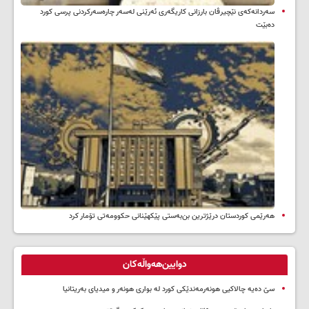
سه‌ردانه‌کەی نێچیرڤان بارزانی كاریگه‌ری ئه‌رێنی له‌سه‌ر چاره‌سه‌ركردنی پرسی كورد
ده‌بێت
هەرێمی کوردستان درێژترین بن‌بەستی پێکهێنانی حکوومەتی تۆمار کرد
دوایین‌هەواڵەکان
سێ دەیە چالاکیی هونەرمەندێکی کورد لە بواری هونەر و میدیای بەریتانیا