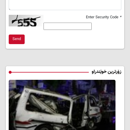
Enter Security Code
*
Send
زۆرترین خوێندراو