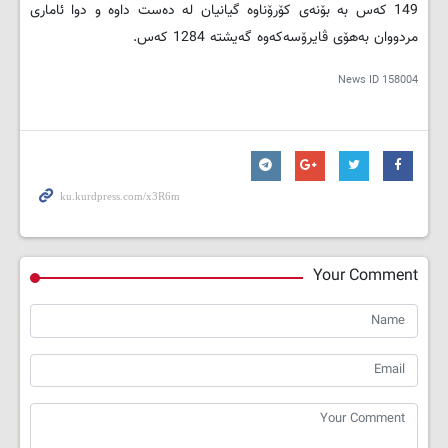
149 کەس بە بۆنەی کۆرۆناوە گیانیان لە دەست داوە و دوا ئاماری
مردووان بەهۆی ڤایرۆسەکەوە گەیشتە 1284 کەس.
News ID
158004
Your Comment