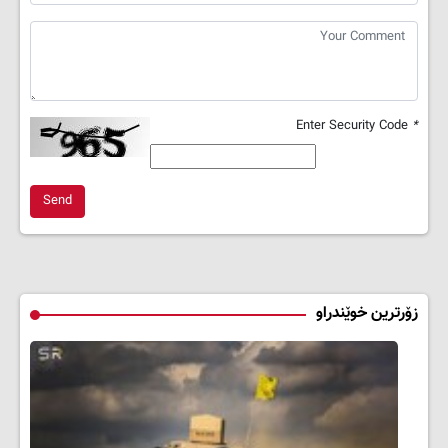
Enter Security Code
*
Send
زۆرترین خوێندراو