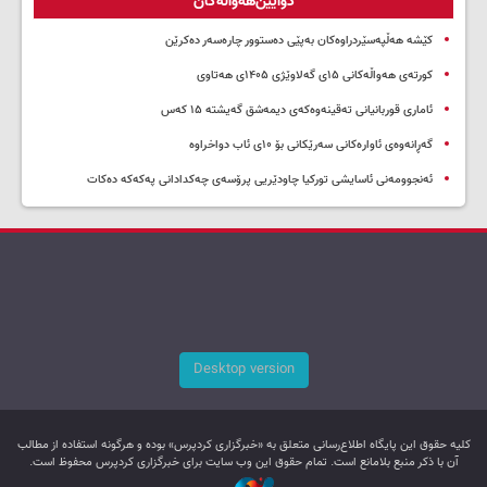
دوایین‌هەواڵەکان
کێشە هەڵپەسێردراوەکان بەپێی دەستوور چارەسەر دەکرێن
کورتەی هەواڵەکانی ۱۵ی گەلاوێژی ۱۴۰۵ی هەتاوی
ئاماری قوربانیانی تەقینەوەکەی دیمەشق گەیشتە ۱۵ کەس
گەڕانەوەی ئاوارەکانی سەرێکانی بۆ ۱۰ی ئاب دواخراوە
ئەنجوومەنی ئاسایشی تورکیا چاودێریی پرۆسەی چەکدادانی پەکەکە دەکات
Desktop version
کليه حقوق اين پایگاه اطلاع‌رسانی متعلق به «خبرگزاری کردپرس» بوده و هرگونه استفاده از مطالب
آن با ذکر منبع بلامانع است. تمام حقوق این وب سایت برای خبرگزاری کردپرس محفوظ است.