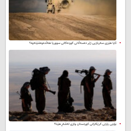
ئایا هێزی سەربازیی ژێر دەسەڵاتی کوردەکانی سووریا هەڵدەوەشێتەوە؟
بۆچی پارتی کرێکارانی کوردستان وازی لەشەڕ هێنا؟