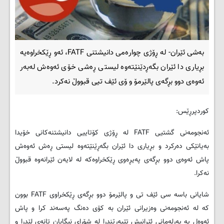
بەشی ئێران- لە ڕۆژی چوارەمی دانیشتنی FATF، ئەو ڕێکخراوەیە
بڕیاری دا ئێران بگەڕدێنێتەوە لیستی ڕەشی خۆی ئەوەش لەبەر
ئەوەی دوو بڕگەی پالێرمۆ و ۆی ئێف تیی قبووڵ نەکرد.
کوردپرڕێس:
ئەنجومەنی گشتیی FATF لە ڕۆژی کۆتاییی دانیشتنەکانی خۆیدا
بەیانێکی دەرکرد و بڕیاری دا ئێران بگەڕێنێتەوە لیستی ڕەش ئەوەش
پاش ئەوەی دوو بڕگەی پەیڕەوی ڕێکخراوەکە لە لایەن ئێرانەوە قبووڵ
نەکرا.
شایانی باسە سی ئێف تی و پالێرمۆ دوو بڕگەی ڕێکخراوی FATF بوون
کە لە ئەنجومەنی وەزیرانی ئێران بە کۆی دەنگ پەسەند کرا و پاش
ئەوەل یە پەرلەمانی ئێرانیش تێپەڕێندرا لە شۆرای نیگابان تانەی لێدرا و