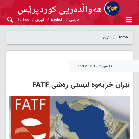
فارسی
English
کوردی
Türkçe
Home
ئێران
٢١ شوبات ٢٠٢٠ - ١٨:٢٨
ئێران خرایەوە لیستی ڕەشی FATF