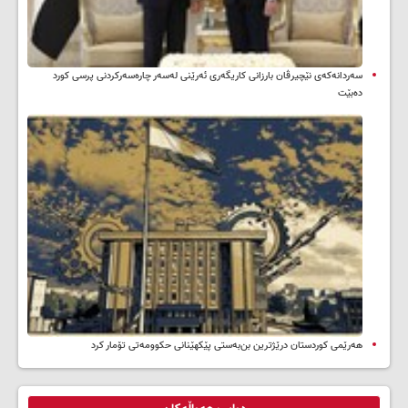
سه‌ردانه‌کەی نێچیرڤان بارزانی كاریگه‌ری ئه‌رێنی له‌سه‌ر چاره‌سه‌ركردنی پرسی كورد
ده‌بێت
هەرێمی کوردستان درێژترین بن‌بەستی پێکهێنانی حکوومەتی تۆمار کرد