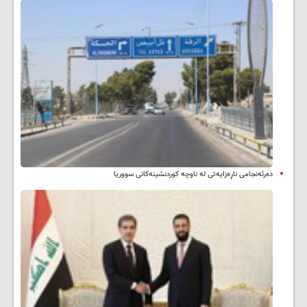
دەرئەنجامی ناڕەزایەتی لە ناوچە کوردنشینەکانی سووریا