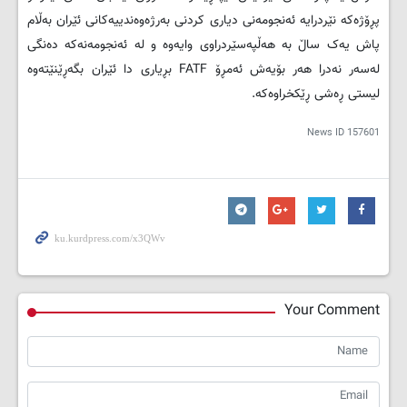
پڕۆژەکە نێردرایە ئەنجومەنی دیاری کردنی بەرژەوەندییەکانی ئێران بەڵام
پاش یەک ساڵ بە هەڵپەسێردراوی وایەوە و لە ئەنجومەنەکە دەنگی
لەسەر نەدرا هەر بۆیەش ئەمڕۆ FATF بڕیاری دا ئێران بگەڕێنێتەوە
لیستی ڕەشی ڕێکخراوەکە.
News ID
157601
Your Comment