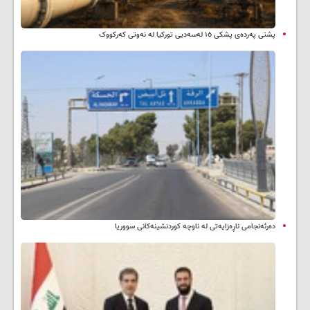
پشتی پەردەی پشکی ١٥ لەسەدیی تورکیا لە نەوتی کەرکووک
دەرئەنجامی ناڕەزایەتی لە ناوچە کوردنشینەکانی سووریا