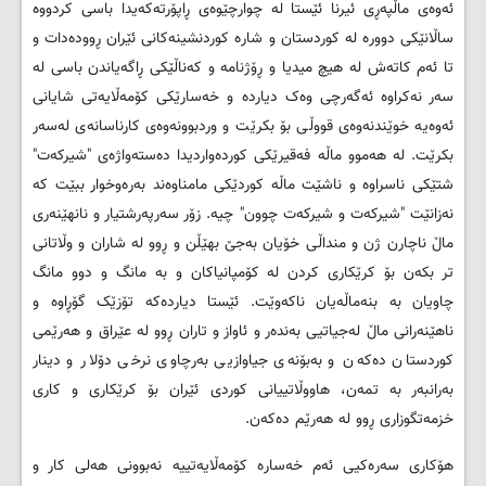
ئەوەی ماڵپەڕی ئیرنا ئێستا لە چوارچێوەی ڕاپۆرتەکەیدا باسی کردووە
ساڵانێکی دوورە لە کوردستان و شارە کوردنشینەکانی ئێران ڕوودەدات و
تا ئەم کاتەش لە هیچ میدیا و ڕۆژنامە و کەناڵێکی ڕاگەیاندن باسی لە
سەر نەکراوە ئەگەرچی وەک دیاردە و خەسارێکی کۆمەڵایەتی شایانی
ئەوەیە خوێندنەوەی قووڵی بۆ بکرێت و وردبوونەوەی کارناسانەی لەسەر
بکرێت. لە هەموو ماڵە فەقیرێکی کوردەواردیدا دەستەواژەی "شیرکەت"
شتێکی ناسراوە و ناشێت ماڵە کوردێکی مامناوەند بەرەوخوار ببێت کە
نەزانێت "شیرکەت و شیرکەت چوون" چیە. زۆر سەرپەرشتیار و نانهێنەری
ماڵ ناچارن ژن و منداڵی خۆیان بەجێ بهێڵن و ڕوو لە شاران و وڵاتانی
تر بکەن بۆ کرێکاری کردن لە کۆمپانیاکان و بە مانگ و دوو مانگ
چاویان بە بنەماڵەیان ناکەوێت. ئێستا دیاردەکە تۆزێک گۆڕاوە و
ناهێنەرانی ماڵ لەجیاتیی بەندەر و ئاواز و تاران ڕوو لە عێراق و هەرێمی
کوردستان دەکەن و بەبۆنەی جیاوازیی بەرچاوی نرخی دۆلار و دینار
بەرانبەر بە تمەن، هاووڵاتییانی کوردی ئێران بۆ کرێکاری و کاری
خزمەتگوزاری ڕوو لە هەرێم دەکەن.
هۆکاری سەرەکیی ئەم خەسارە کۆمەڵایەتییە نەبوونی هەلی کار و