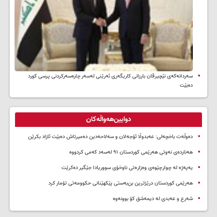
سه‌ردانه‌کەی نێچیرڤان بارزانی كاریگه‌ری ئه‌رێنی له‌سه‌ر چاره‌سه‌ركردنی پرسی كورد
ده‌بێت
دوایین‌هەواڵەکان
دەوڵەت باخچەلی: عەبدوڵا ئۆجەلان و سەلاحەدین دەمیرتاش دەبێت ئازاد بکرێن
هەناردەی نەوتی هەرێمی کوردستان ۹۱ لەسەد کەمی کردووە
یەپەژە لە چوارچێوەی وەزارەتی ناوخۆی سووریادا جێگیر دەکرێت
هەرێمی کوردستان درێژترین بن‌بەستی پێکهێنانی حکوومەتی تۆمار کرد
شەرع و عەبدی لە دیمەشق کۆ بوونەوە