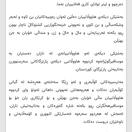
دەرچوو و ئیتر توانای کاری فەلایییان نەما.
بەشێکی دیکەی هاووڵاتییان دەڵێن ئەوان زەوییەکانیان بێ ئاوە و لەبەر
وشکەساڵی و بێ ئاوی و نەبوونی خزمەتگوزاریی کشتوکاڵ ناچار بوون
ڕوو بکەنە غەریبایەتی و ماڵ و حاڵ و ژن و منداڵی خۆیان بە جێ
بهێڵن.
بەشێکی دیکەی ئەو هاووڵاتییانەی لە تاران دەستیان بە
موسافیرگوێزانەوە کردووە هاووڵاتیی دیکەی پارێزگاکانی سەرسنوورن
بەتایبەتی پارێزگای کوردستان.
مەترسییەکانی کۆڵبەری و ئەو ڕێگا سەختەی هەڕەشە لە گیانی
کۆڵبەران دەکات و هەروەهاش نەبوونی داهاتی ئەوتۆ وای کردووە
هاووڵاتییان ماڵی خۆیان بەجێ بهێڵن و بۆ کرێکاری یان خۆ بۆ
موسافیرهەڵگرتن ڕوو بکەنە شارە گەورەکان و بەتایبەتیش تاران.
ئەمەش لە هەردوو سەرەوە خەسارێکی ئابووری و کۆمەڵایەتی و
ناوخێزان دروست دەکات.