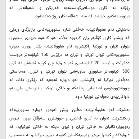
ڕۆژانە بە کاری موسافیرگواستنەوە خەریکن و شەوانەش لە
ئوتومبیلەکەی خۆیاندا لە سەر شەقامەکان ڕۆژ دەکەنەوە.
بەشێکی ئەم هاووڵاتییانە خەڵکی شارە سنوورییەکانی پارێزگای ورمێن
کە پێشتر کاری کۆڵبەرییان کردووە بەڵام لەو کاتەوە دیواری سنووری
نێوان ئێران و تورکیا ڕاکێشراوە ئەو هاووڵاتییانە بێکار بوون. دیوارە
سنوورییەکانی نێوان تورکیا و ئێران بە درێژیی 150 کیلۆمەتر دروست
دەکرێت و ئێستا 70 کیلۆمەتری ئەو دیوارە چێ کراوە ئەوەش لە کۆی
500 کیلۆمەتر سنووری هاوبەشی نێوان تورکیا و ئێران. مەبەستی
دەوڵەتی تورکیا لە ڕاکێشانی ئەو دیوارە ئەوەیە کە ڕێگری بکات لە
چوونەژوورەوەی ئەندامانی پەکەکە بۆ خاکی تورکیا و ئێرانیش ملی بەو
داواکارییەی دەوڵەتی تورکیا داوە.
بەشێک لەو هاووڵاتییانە دەڵێن پێش ئەوەی دیوارە سنوورییەکە
ڕابکێشرێت ئەوان بە کاری فەلایی و جووتیاری سەرقاڵ بوون. نیوەی
زەویوزارەکانیان لە خاکی ئێران و نیوی دیکە لە خاکی تورکیایە. کە
دیوارەکە ڕاکێشرا نیوەی زەوییەکانیان کەوتە دیوی تورکیا و لە دەستیان