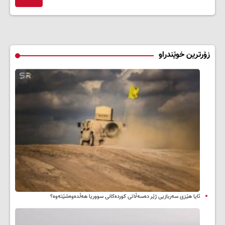
زۆرترین خوێندراو
ئایا هێزی سەربازیی ژێر دەسەڵاتی کوردەکانی سووریا هەڵدەوەشێتەوە؟