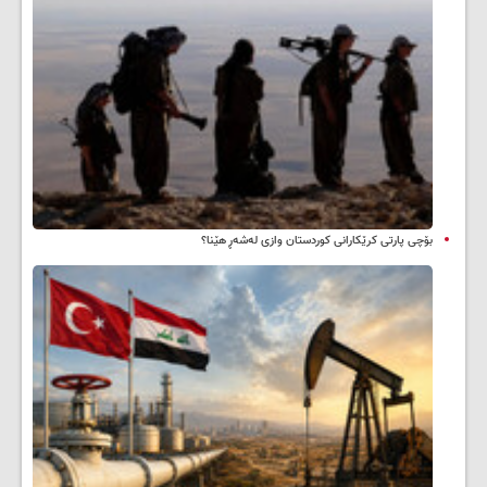
بۆچی پارتی کرێکارانی کوردستان وازی لەشەڕ هێنا؟