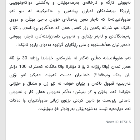
نەبوونی کارگە و کارخانەی بەرهەمهێنان و بەگشتی دواکەوتووییی
پارێزگا بێبەشەکان لەباری پیشەیی و تەکنیکییە. لە نێو ئەو
هاووڵاتییانەدا کە ناچار دەبن بنەماڵەی خۆیان بەجێ بهێڵن و دووی
نانێک لەو شارانە بکەون زۆر کەس هەن کە هەڵگری بڕوانامەی زانکۆ و
پەیمانگاکانن و لەبەر بێکاری و نەبوونی دامەزراندنەکان ناچار، پووشی
دامەزرانیان هەڵخستووە و ملی ڕێگایان گرتووە بەدوای پاروو نانێکدا.
ئەو هاووڵاتییانە دەڵێن ئەگەر لە شارەکەی خۆیاندا ڕۆژانە 30 بۆ 40
هەزار تمەن (واتا ڕۆژانە 2 بۆ 3 دۆلار!! واتا مانگانە کەمتر لە 100 دۆلار
یان یەک وەرەقە!!!) داهاتیان دەست کەوێت هەرگیز ئەو تۆزی
غەریبییە قبووڵ ناکەن و پێیان خۆشە لە نێو ژن و منداڵ و خێزانی
خۆیاندا کەم بخۆن و کز بنیشن؛ بەڵام نەبوونی هەلی کار و نەبوونی
داهاتی پێویست بۆ دابین کردنی بژێوی ژیانی هاووڵاتییان وا دەکات
ئەم دیاردەیە ئێستا بەشێوەیێکی بەرچاوتر خۆ بنوێنێت.
News ID
157315