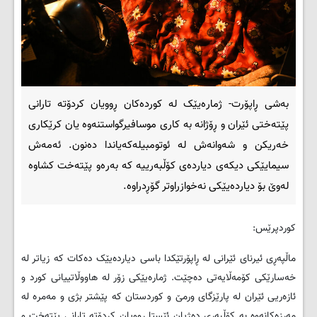
بەشی ڕاپۆرت- ژمارەیێک لە کوردەکان ڕوویان کردۆتە تارانی
پێتەختی ئێران و ڕۆژانە بە کاری موسافیرگواستنەوە یان کرێکاری
خەریکن و شەوانەش لە ئوتومبیلەکەیاندا دەنون. ئەمەش
سیمایێکی دیکەی دیاردەی کۆڵبەرییە کە بەرەو پێتەخت کشاوە
لەوێ بۆ دیاردەیێکی نەخوازراوتر گۆڕدراوە.
کوردپرێس:
ماڵپەڕی ئیرنای ئێرانی لە ڕاپۆرتێکدا باسی دیاردەیێک دەکات کە زیاتر لە
خەسارێکی کۆمەڵایەتی دەچێت. ژمارەیێکی زۆر لە هاووڵاتییانی کورد و
ئازەریی ئێران لە پارێزگای ورمێ و کوردستان کە پێشتر بژی و مەمرە لە
مەرزەکانەوە بە کۆڵبەری دەژیان ئێستا ڕوویان کردۆتە تارانی پێتەخت و