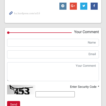
Your Comment
Enter Security Code
*
Send