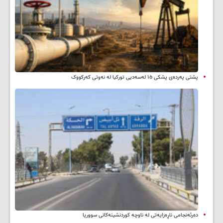
پشتی پەردەی پشکی ١٥ لەسەدیی تورکیا لە نەوتی کەرکووک
دەرئەنجامی ناڕەزایەتی لە ناوچە کوردنشینەکانی سووریا