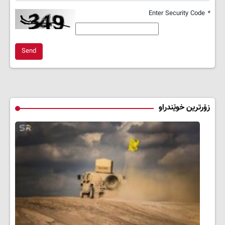
Enter Security Code
*
Send
زۆرترین خوێندراو