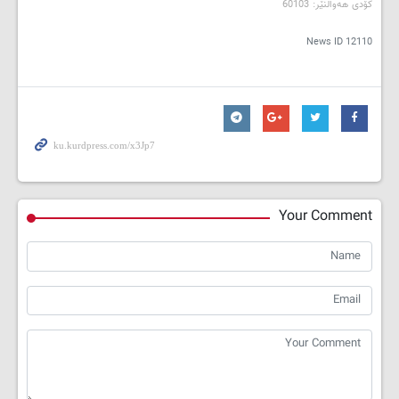
کۆدی هه‌واڵنێر: 60103
News ID
12110
Your Comment