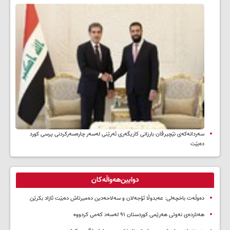
سه‌ردانه‌کەی نێچیرڤان بارزانی كاریگه‌ری ئه‌رێنی له‌سه‌ر چاره‌سه‌ركردنی پرسی كورد
ده‌بێت
دوایین‌هەواڵەکان
دەوڵەت باخچەلی: عەبدوڵا ئۆجەلان و سەلاحەدین دەمیرتاش دەبێت ئازاد بکرێن
هەناردەی نەوتی هەرێمی کوردستان ۹۱ لەسەد کەمی کردووە