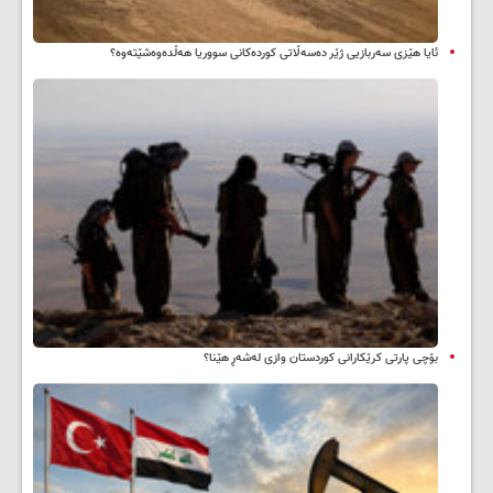
ئایا هێزی سەربازیی ژێر دەسەڵاتی کوردەکانی سووریا هەڵدەوەشێتەوە؟
بۆچی پارتی کرێکارانی کوردستان وازی لەشەڕ هێنا؟