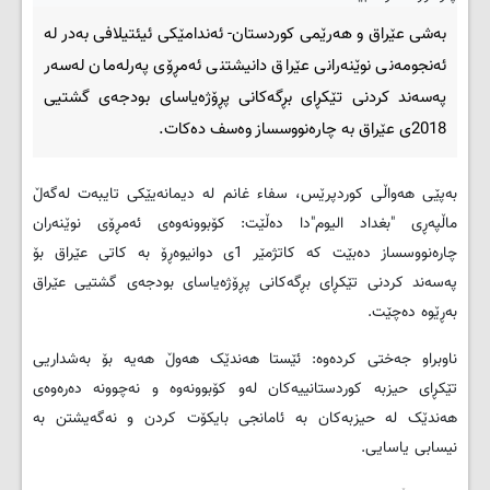
به‌شی عێراق و هه‌رێمی کوردستان- ئه‌ندامێکی ئیئتیلافی به‌در له‌
ئه‌نجومه‌نی نوێنه‌رانی عێراق دانیشتنی ئه‌مڕۆی په‌رله‌مان له‌سه‌ر
په‌سه‌ند کردنی تێکڕای بڕگه‌کانی پڕۆژه‌یاسای بودجه‌ی گشتیی
2018ی عێراق به‌ چاره‌نووسساز وه‌سف ده‌کات.
به‌پێی هه‌واڵی کوردپرێس، سفاء غانم له‌ دیمانه‌یێکی تایبه‌ت له‌گه‌ڵ
ماڵپه‌ڕی "بغداد الیوم"دا ده‌ڵێت: کۆبوونه‌وه‌ی ئه‌مڕۆی نوێنه‌ران
چاره‌نووسساز ده‌بێت که‌ کاتژمێر 1ی دوانیوه‌ڕۆ به‌ کاتی عێراق بۆ
په‌سه‌ند کردنی تێکڕای بڕگه‌کانی پڕۆژه‌یاسای بودجه‌ی گشتیی عێراق
به‌ڕێوه ‌ده‌چێت.
ناوبراو جه‌ختی کرده‌وه‌: ئێستا هه‌ندێک هه‌وڵ هه‌یه‌ بۆ به‌شداریی
تێکڕای حیزبه‌ کوردستانییه‌کان له‌و کۆبوونه‌وه‌ و نه‌چوونه‌ ده‌ره‌وه‌ی
هه‌ندێک له‌ حیزبه‌کان به‌ ئامانجی بایکۆت کردن و نه‌گه‌یشتن به‌
نیسابی یاسایی.