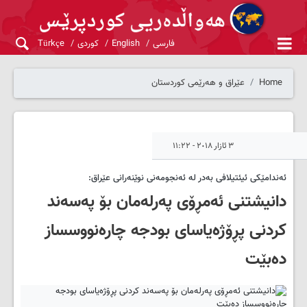
فارسی
English
کوردی
Türkçe
Home
عێراق و هەرێمی کوردستان
٣ ئازار ٢٠١٨ - ١١:٢٢
ئه‌ندامێکی ئیئتیلافی به‌در له‌ ئه‌نجومه‌نی نوێنه‌رانی عێراق:
دانیشتنی ئه‌مڕۆی په‌رله‌مان بۆ په‌سه‌ند
کردنی پڕۆژه‌یاسای بودجه‌ چاره‌نووسساز
ده‌بێت