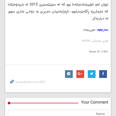
نێوان ئه‌و خۆپیشانده‌رانه‌دا بوو که‌ له‌ سێپتێمبێری 2015 له‌ بارودۆخێکدا
که‌ ملیتاریزه‌ ڕاگه‌یێندرابوو، ناڕه‌زایه‌تییان ده‌ربڕی به‌ دۆخی شاری سوور
له‌ دیاربه‌کر.
سه‌رچاوه‌:
حوڕڕییه‌ت
کۆدی هه‌واڵنێر: 60104
News ID
11561
Your Comment