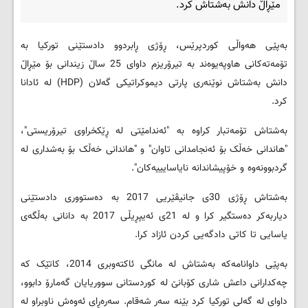
مێڕاڵ دانش به‌شتاش کرد.
به‌پێی هه‌واڵی کوردپرێس، ڕۆژی ڕابردوو دادستێنی تورکیا به‌
تۆمه‌ته‌کانی هاوپه‌یوه‌ند به‌ تیرۆریزم داوای 25 ساڵ زیندانی بۆ مێڕاڵ
دانش به‌شتاش نوێنه‌ری پارتی دیموکراتیکی گه‌لان (HDP) له‌ ئادانا
کرد.
به‌شتاش تۆمه‌تبار کراوه‌ به‌ "ئه‌ندامێتی له‌ ڕێکخراوی تیرۆریستی"،
"هاندانی خه‌ڵک بۆ ئه‌نجامدانی تاوان" و "هاندانی خه‌ڵک بۆ به‌شداری له‌
گردبوونه‌وه‌ و خۆپیشاندانه‌ نایاسایییه‌کان".
به‌شتاش ڕۆژی 30ی جانیڤێریی 2017 به‌ ده‌ستووری دادستێنی
دیاربه‌کر ده‌ستگیر کرا و له‌ 21ی ئه‌یپڕیڵی 2017 به‌ دانانی به‌ڵگه‌ی
یاسایی تا کاتی دادگه‌یی کردن ئازاد کرا.
به‌پێی داوانامه‌که‌ به‌شتاش له‌ مانگی ئاکته‌وبری 2014، کاتێک که‌
چه‌کدارانی داعش شاری کۆبانێ له‌ کوردستانی سووریایان گه‌مارۆ دابوو،
داوای له‌ گه‌لی تورکیا کرد بێنه‌ سه‌ر شه‌قام. سه‌ره‌ڕای ئه‌وه‌ش ناوبراو له‌