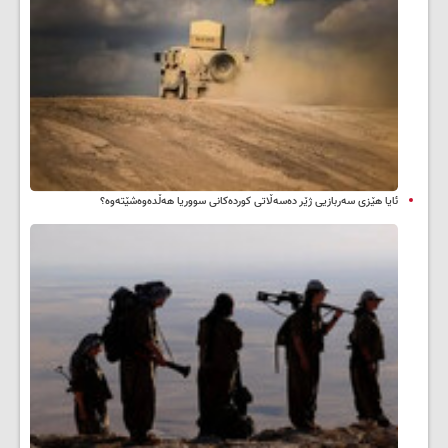
ئایا هێزی سەربازیی ژێر دەسەڵاتی کوردەکانی سووریا هەڵدەوەشێتەوە؟