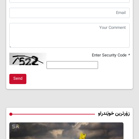
Enter Security Code
*
Send
زۆرترین خوێندراو