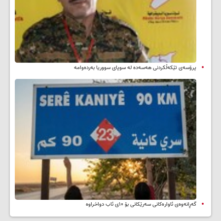
پرۆسەی تێکەڵکردنی هەسەدە لە سوپای سووریا بەردەوامە
گەڕانەوەی ئاوارەکانی سەرێکانی بۆ ۱۰ی ئاب دواخراوە