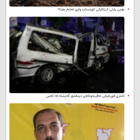
بۆچی پارتی کرێکارانی کوردستان وازی لەشەڕ هێنا؟
ئاماری قوربانیانی تەقینەوەکەی دیمەشق گەیشتە ۱۵ کەس