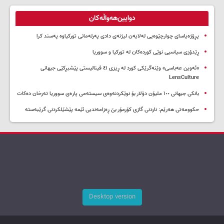
دوایین‌هەواڵەکان
پڕۆژەیاسای چوارچێوەیی لەلایەن لیژنەی دادی پەرلەمانی تورکیاوە پەسند کرا
ڕێدۆزی سیاسیی نوێی کوردەکان لە تورکیا و سووریا
«ئەوین عەباسی» وێنەگرێکی کورد لە ڕیزی ٤١ فینالیستی پێشبڕکێی جیهانی
LensCulture
بانکی جیهانی ١٠٠ ملیۆن دۆلار بۆ نوێکردنەوەی سیستەمی پارەی سووریا تەرخان دەکات
حکوومەتی هەرێم: ناردنی گازی کۆرمۆر بێ ڕەزامەندیی ئێمە پێشێلکردنی گرێبەستە
Desktop version