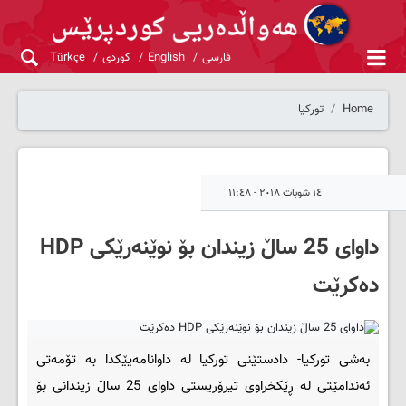
فارسی
English
کوردی
Türkçe
Home
تورکیا
١٤ شوبات ٢٠١٨ - ١١:٤٨
داوای 25 ساڵ زیندان بۆ نوێنه‌رێکی HDP
ده‌کرێت
به‌شی تورکیا- دادستێنی تورکیا له‌ داوانامه‌یێکدا به‌ تۆمه‌تی
ئه‌ندامێتی له‌ ڕێکخراوی تیرۆریستی داوای 25 ساڵ زیندانی بۆ