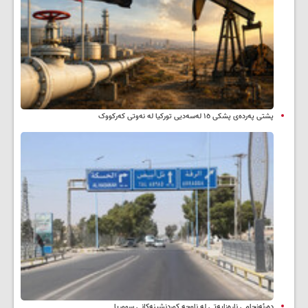
پشتی پەردەی پشکی ١٥ لەسەدیی تورکیا لە نەوتی کەرکووک
دەرئەنجامی ناڕەزایەتی لە ناوچە کوردنشینەکانی سووریا