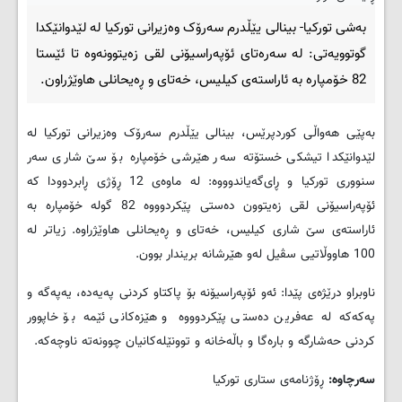
به‌شی تورکیا- بینالی یێڵدرم سه‌رۆک وه‌زیرانی تورکیا له‌ لێدوانێکدا
گوتوویه‌تی: له‌ سه‌ره‌تای ئۆپه‌راسیۆنی لقی زه‌یتوونه‌وه‌ تا ئێستا
82 خۆمپاره‌ به‌ ئاراسته‌ی کیلیس، خه‌تای و ڕه‌یحانلی هاوێژراون.
به‌پێی هه‌واڵی کوردپرێس، بینالی یێڵدرم سه‌رۆک وه‌زیرانی تورکیا له‌
لێدوانێکدا تیشکی خستۆته‌ سه‌ر هێرشی خۆمپاره‌ بۆ سێ شاری سه‌ر
سنووری تورکیا و ڕای‌گه‌یاندوووه‌: له‌ ماوه‌ی 12 ڕۆژی ڕابردوودا که‌
ئۆپه‌راسیۆنی لقی زه‌یتوون ده‌ستی پێکردوووه‌ 82 گوله‌ خۆمپاره‌ به‌
ئاراسته‌ی سێ شاری کیلیس، خه‌تای و ڕه‌یحانلی هاوێژراوه‌. زیاتر له‌
100 هاووڵاتیی سڤیل له‌و هێرشانه‌ بریندار بوون.
ناوبراو درێژه‌ی پێدا: ئه‌و ئۆپه‌راسیۆنه‌ بۆ پاکتاو کردنی په‌یه‌ده‌، یه‌په‌گه‌ و
په‌که‌که‌ له‌ عه‌فرین ده‌ستی پێکردوووه‌ و هێزه‌کانی ئێمه‌ بۆ خاپوور
کردنی حه‌شارگه‌ و باره‌گا و باڵه‌خانه‌ و توونێله‌کانیان چوونه‌ته‌ ناوچه‌که‌.
سه‌رچاوه‌:
ڕۆژنامه‌ی ستاری تورکیا