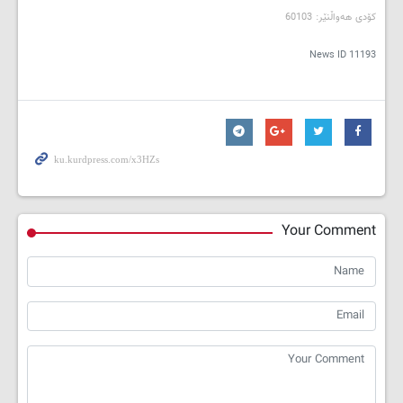
کۆدی هه‌واڵنێر: 60103
News ID
11193
Your Comment