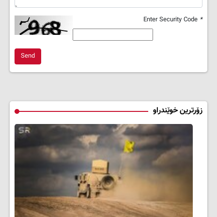
Enter Security Code
*
Send
زۆرترین خوێندراو