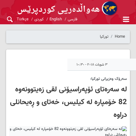
فارسی
English
کوردی
Türkçe
Home
تورکیا
٣ شوبات ٢٠١٨ - ١٠:٣٠
سه‌رۆک وه‌زیرانی تورکیا:
له‌ سه‌ره‌تای ئۆپه‌راسیۆنی لقی زه‌یتوونه‌وه‌
82 خۆمپاره‌ له‌ کیلیس، خه‌تای و ڕه‌یحانلی
دراوه‌