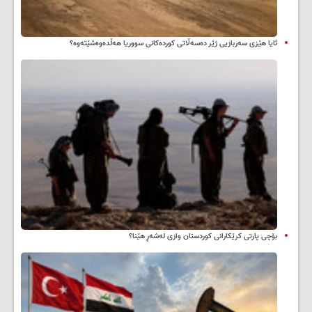
ئایا هێزی سەربازیی ژێر دەسەڵاتی کوردەکانی سووریا هەڵدەوەشێتەوە؟
بۆچی پارتی کرێکارانی کوردستان وازی لەشەڕ هێنا؟