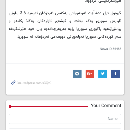
هێرشکردنیشی کردووە.
گیونول تول دەشڵێت ئەولەویاتی یەکەمی ئەردۆغان ئەوەیە 3.6 ملوێن
ئاوارەی سووری یەک بخات و کێشەی ئاوارەکان یەکلا بکاتەو و
بیاننێرێتەوە باکووری سووریا بۆیە بەرپەرچدانەوە یان خود هێرشکردنە
سەر کوردەکانی سووریا ئەولەویاتی دووهەمی ئەردۆغانە لە سووریا.
News ID
86485
Your Comment