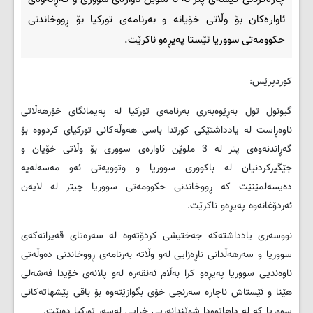
ئاوارەکان بۆ وڵاتی خۆیانە و بەرنامەی تورکیا بۆ ڕووخاندنی
حکوومەتی سووریا ئێستا پەیڕەو ناکرێت.
کوردپرێس:
گیونول تول بەڕێوەبەری بەرنامەی تورکیا لە پەیمانگای خۆرهەڵاتی
ناوەڕاست لە یادداشتێکی کورتدا باسی هەوڵەکانی تورکیای کردووە بۆ
گەڕاندنەوەی پتر لە 3 ملوێن ئاوارەی سووری بۆ وڵاتی خۆیان و
جێگیرکردنیان لە باکووری سووریا و وتوویەتی ئەو مەسەلەیە
دەیسەلمێنێت کە ڕووخاندنی حکوومەتی سووریا چیتر لە لایەن
ئەردۆغانەوە پەیڕەو ناکرێت.
نووسەری یادداشتەکە جەختیشی کردۆتەوە لە سەرەتای قەیرانەکەی
سووریا و سەرهەڵدانی ناڕەزایی لەو وڵاتە بەرنامەی ڕووخاندنی دەوڵەتی
ناوەندیی سووریا پەیڕەو کرا بەڵام ئەنقەرە لەو پلانەی خۆیدا فەشەلی
هێنا و ئێستاش ناچارە سەرنجی خۆی بگوازێتەوە بۆ باقی پێشهاتەکانی
سووریا کە لە داهاتوودا شوێندانەریی خراپی لەسەر تورکیا دەبێت.