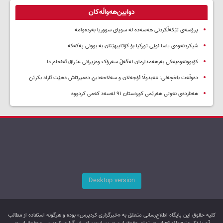
دوایین‌هەواڵەکان
پرۆسەی تێکەڵکردنی هەسەدە لە سوپای سووریا بەردەوامە
شیکردنەوەی یاسا نوێی تورکیا بۆ کۆتاییهێنان بە بوونی پەکەکە
کۆبوونەوەیەکی بەرهەمدارمان لەگەڵ سەرۆک وەزیرانی عێراق ئەنجام دا
دەوڵەت باخچەلی: عەبدوڵا ئۆجەلان و سەلاحەدین دەمیرتاش دەبێت ئازاد بکرێن
هەناردەی نەوتی هەرێمی کوردستان ۹۱ لەسەد کەمی کردووە
Desktop version
کليه حقوق اين پایگاه اطلاع‌رسانی متعلق به «خبرگزاری کردپرس» بوده و هرگونه استفاده از مطالب