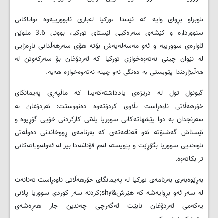
ناوبراو بڕوای وایە کە ئێستا تورکیا لەباری ئابوورییەوە تواناکانی
سنووردارە و کێشەی سەرەکیی ئێستای تورکیا، بوونی 3.6 ملوێن
ئاوارەی سوورییە و ئەو مەسەلەیەش بۆتە هۆی سەرهەڵدانی ناڕەزایی
لە نێوان چینی نەتەوەخوازی تورکیا کە ئەردۆغان بۆ سەرکەوتن لە
هەڵبژاردندا پێویستی بە دەنگی ئەو چینە نەتەوەخوازە هەیە.
گیونول تول لە درێژەی یادداشتەکەیدا کە ماڵپەڕی پەیمانگای
خۆرهەڵاتی ناوەڕاست بڵاوی کردۆتەوە دەنووسێت: ئەردۆغان بە
سەرنجدان بە دوا پێشهاتەکانی سووریا پلانی کارکردنی خۆیی گۆڕیوە و
ئێستاش گەشتۆتە ئەو قەناعەتەی کە بەرنامەی ڕووخاندنی دەوڵەتی
ناوەندیی سووریا بگۆڕێت و پێویستە لەم قۆناغەدا بیر لە ئەولەویاتەکانی
تر بکاتەوە.
بەڕێوەبەری بەرنامەی تورکیا لە پەیمانگای خۆرهەڵاتی ناوەڕاست تەنانەت
لە سەر ئەو بڕوایەشە کە هێرش&shy;کردنە سەر کوردی سووریا پلانی
یەکەمی ئەردۆغان نابێت ئەگەرچی چەندین جار هەڕەشەی