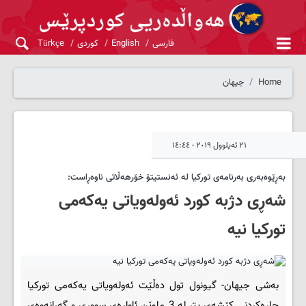
فارسی
English
کوردی
Türkçe
Home
جیهان
٢١ ئەیلوول ٢٠١٩ - ١٤:٤٤
بەڕێوەبەری بەرنامەی تورکیا لە ئەنستیتۆ خۆرهەڵاتی ناوەڕاست:
شەڕی دژبە کورد ئەولەویاتی یەکەمی
تورکیا نیە
بەشی جیهان- گیونول تول دەڵێت ئەولەویاتی یەکەمی تورکیا
چارەکردنی کێشەی پتر لە 3 ملوێن ئاوارەی سووری و گەڕانەوەی