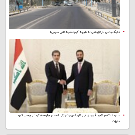
دەرئەنجامی ناڕەزایەتی لە ناوچە کوردنشینەکانی سووریا
سه‌ردانه‌کەی نێچیرڤان بارزانی كاریگه‌ری ئه‌رێنی له‌سه‌ر چاره‌سه‌ركردنی پرسی كورد
ده‌بێت