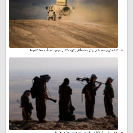
ئایا هێزی سەربازیی ژێر دەسەڵاتی کوردەکانی سووریا هەڵدەوەشێتەوە؟
بۆچی پارتی کرێکارانی کوردستان وازی لەشەڕ هێنا؟