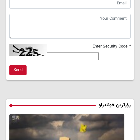
Enter Security Code
*
Send
زۆرترین خوێندراو